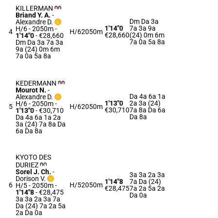
KILLERMAN
Briand Y. A.
-
Dm Da 3a
Alexandre D.
1'14"0
7a 3a 9a
H/6 - 2050m
-
4
H/6
2050m
€28,660
(24) 0m 6m
1'14"0
- €28,660
7a 0a 5a 8a
Dm Da 3a 7a 3a
9a (24) 0m 6m
7a 0a 5a 8a
KEDERMANN
Mourot N.
-
Da 4a 6a 1a
Alexandre D.
1'13"0
2a 3a (24)
H/6 - 2050m
-
5
H/6
2050m
€30,710
7a 8a Da 6a
1'13"0
- €30,710
Da 8a
Da 4a 6a 1a 2a
3a (24) 7a 8a Da
6a Da 8a
KYOTO DES
DURIEZ
Sorel J. Ch.
-
3a 3a 2a 3a
Dorison V.
1'14"8
7a Da (24)
6
H/5
2050m
H/5 - 2050m
-
€28,475
7a 2a 5a 2a
1'14"8
- €28,475
Da 0a
3a 3a 2a 3a 7a
Da (24) 7a 2a 5a
2a Da 0a