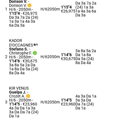
Dorison V.
-
Da 3a 7a 2a
Dorison V.
1'15"4
(24) 1a 3a
1
H/6
2050m
H/6 - 2050m
-
€26,975
1a 4a 3a 6a
1'15"4
- €26,975
Da 3a
Da 3a 7a 2a (24)
1a 3a 1a 4a 3a
6a Da 3a
KADOR
D'OCCAGNES
Stefano S.
-
3a 8a 5a 2a
Christophe F.
1'14"6
Da 1a 8a
2
H/6
2050m
H/6 - 2050m
-
€30,675
Da 5a (24)
1'14"6
- €30,675
8a Da 4a
3a 8a 5a 2a Da
1a 8a Da 5a (24)
8a Da 4a
KIR VENUS
Guelpa J.
-
Crozet A.
4a 3a Da 1a
H/6 - 2050m
-
1'14"5
3a 3a Da
3
H/6
2050m
1'14"5
- €23,960
€23,960
Da 7a (24)
4a 3a Da 1a 3a
Da 1a
3a Da Da 7a (24)
Da 1a