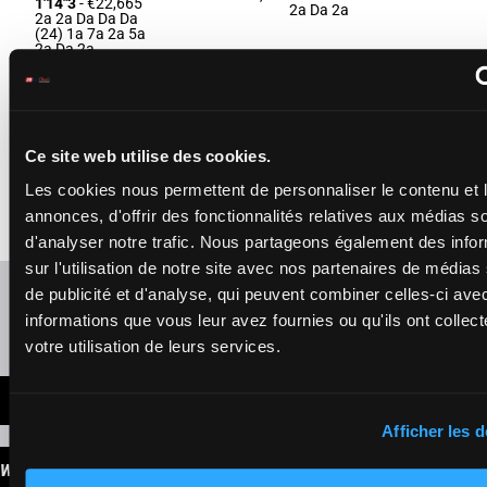
1'14"3
- €22,665
2a Da 2a
2a 2a Da Da Da
(24) 1a 7a 2a 5a
2a Da 2a
KANSAS DE
LUBEL
Gout L.
-
Gout L.
7m 7m Da
Ce site web utilise des cookies.
1'14"3
8a 3m 3m
10
H/6
2050m
H/6 - 2050m
-
€23,880
3m 2a 3m
1'14"3
- €23,880
Les cookies nous permettent de personnaliser le contenu et 
4a 3a Da
7m 7m Da 8a 3m
annonces, d'offrir des fonctionnalités relatives aux médias s
3m 3m 2a 3m 4a
3a Da
d'analyser notre trafic. Nous partageons également des info
sur l'utilisation de notre site avec nos partenaires de médias
Refresh odds
de publicité et d'analyse, qui peuvent combiner celles-ci ave
informations que vous leur avez fournies ou qu'ils ont collect
Presence of favorite horses
votre utilisation de leurs services.
LATEST NEWS
Afficher les d
WINNINGS