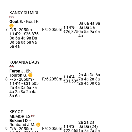
KANDY DU MIDI
Gout E.
-
Gout E.
Da 6a 4a 9a
1'14"9
Da Da 5a
7
F/5
2050m
F/5 - 2050m
-
€26,875
0a 5a 9a 6a
1'14"9
- €26,875
4a
Da 6a 4a 9a Da
Da 5a 0a 5a 9a
6a 4a
KOMANIA D'ABY
Feron J. Ch.
-
2a 4a Da 6a
Touron G.
1'14"4
8
F/6
2050m
7a 4a 2a 3a
F/6 - 2050m
-
€31,505
2a 4a 3a 6a
1'14"4
- €31,505
2a 4a Da 6a 7a
4a 2a 3a 2a 4a
3a 6a
KEY OF
MEMORIES
Bekaert D.
-
2a 2a Da
Roubaud J.M.
1'14"3
Da Da (24)
9
F/6
2050m
F/6 - 2050m
-
€22,665
1a 7a 2a 5a