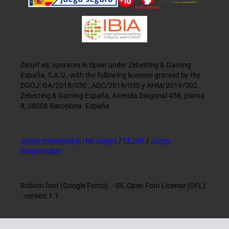
Zeturf.es, operates in Spain under Zebetting & Gaming
España, S.A.U., with the following licenses granted by the
DGOJ: GA/2018/030 ; ADC/2019/030 y AHM/2019/002.
Zebetting & Gaming España, Avenida Diagonal 458, planta
8, 08006 Barcelona. España
Juego responsable
:
No caigas
/
FEJAR
/
Juego
Responsable
Roboto font (Google Fonts). - SIL Open Font License (OFL)
- version 1.1