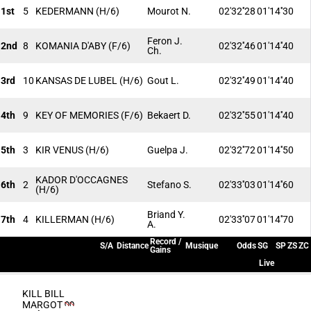
1st
5
KEDERMANN
(H/6)
Mourot N.
02'32''28
01'14''30
Feron J.
2nd
8
KOMANIA D'ABY
(F/6)
02'32''46
01'14''40
Ch.
3rd
10
KANSAS DE LUBEL
(H/6)
Gout L.
02'32''49
01'14''40
4th
9
KEY OF MEMORIES
(F/6)
Bekaert D.
02'32''55
01'14''40
5th
3
KIR VENUS
(H/6)
Guelpa J.
02'32''72
01'14''50
KADOR D'OCCAGNES
6th
2
Stefano S.
02'33''03
01'14''60
(H/6)
Briand Y.
7th
4
KILLERMAN
(H/6)
02'33''07
01'14''70
A.
Record /
S/A
Distance
Musique
Odds
SG
SP
ZS
ZC
Gains
Live
KILL BILL
MARGOT