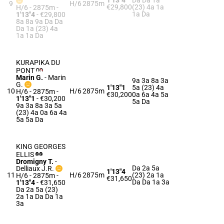
1'13"4
Da Da 1a
9
H/6
2875m
€29,800
(23) 4a 1a
H/6 - 2875m
-
1a Da
1'13"4
- €29,800
8a 8a 9a Da Da
Da 1a (23) 4a
1a 1a Da
KURAPIKA DU
PONT
Marin G.
-
Marin
9a 3a 8a 3a
G.
1'13"1
5a (23) 4a
10
H/6
2875m
H/6 - 2875m
-
€30,200
0a 6a 4a 5a
1'13"1
- €30,200
5a Da
9a 3a 8a 3a 5a
(23) 4a 0a 6a 4a
5a 5a Da
KING GEORGES
ELLIS
Dromigny T.
-
Da 2a 5a
Delliaux J.R.
1'13"4
11
H/6
2875m
(23) 2a 1a
H/6 - 2875m
-
€31,650
Da Da 1a 3a
1'13"4
- €31,650
Da 2a 5a (23)
2a 1a Da Da 1a
3a