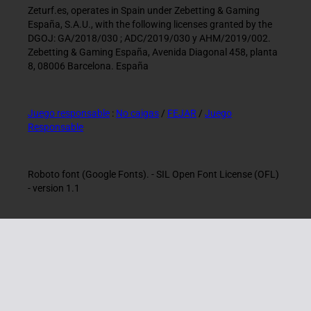
Zeturf.es, operates in Spain under Zebetting & Gaming
España, S.A.U., with the following licenses granted by the
DGOJ: GA/2018/030 ; ADC/2019/030 y AHM/2019/002.
Zebetting & Gaming España, Avenida Diagonal 458, planta
8, 08006 Barcelona. España
Juego responsable
:
No caigas
/
FEJAR
/
Juego
Responsable
Roboto font (Google Fonts). - SIL Open Font License (OFL)
- version 1.1