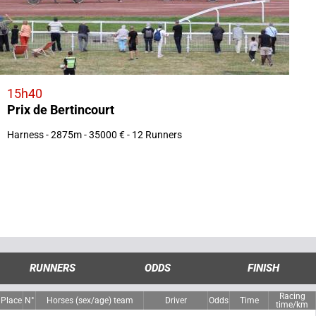
15h40
Prix de Bertincourt
Harness - 2875m - 35000 € - 12 Runners
RUNNERS
ODDS
FINISH
Racing
Place
N°
Horses (sex/age) team
Driver
Odds
Time
time/km