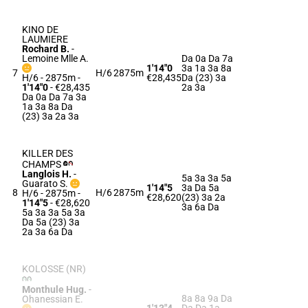
KINO DE
LAUMIERE
Rochard B.
-
Lemoine Mlle A.
Da 0a Da 7a
1'14"0
3a 1a 3a 8a
7
H/6
2875m
H/6 - 2875m
-
€28,435
Da (23) 3a
1'14"0
- €28,435
2a 3a
Da 0a Da 7a 3a
1a 3a 8a Da
(23) 3a 2a 3a
KILLER DES
CHAMPS
Langlois H.
-
5a 3a 3a 5a
Guarato S.
1'14"5
3a Da 5a
8
H/6
2875m
H/6 - 2875m
-
€28,620
(23) 3a 2a
1'14"5
- €28,620
3a 6a Da
5a 3a 3a 5a 3a
Da 5a (23) 3a
2a 3a 6a Da
KOLOSSE (NR)
Monthule Hug.
-
8a 8a 9a Da
Ohanessian E.