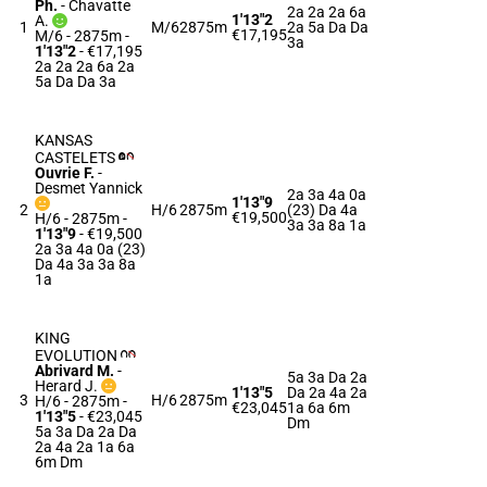
Ph.
-
Chavatte
2a 2a 2a 6a
1'13"2
A.
1
M/6
2875m
2a 5a Da Da
€17,195
M/6 - 2875m
-
3a
1'13"2
- €17,195
2a 2a 2a 6a 2a
5a Da Da 3a
KANSAS
CASTELETS
Ouvrie F.
-
Desmet Yannick
2a 3a 4a 0a
1'13"9
2
H/6
2875m
(23) Da 4a
€19,500
H/6 - 2875m
-
3a 3a 8a 1a
1'13"9
- €19,500
2a 3a 4a 0a (23)
Da 4a 3a 3a 8a
1a
KING
EVOLUTION
Abrivard M.
-
5a 3a Da 2a
Herard J.
1'13"5
Da 2a 4a 2a
3
H/6
2875m
H/6 - 2875m
-
€23,045
1a 6a 6m
1'13"5
- €23,045
Dm
5a 3a Da 2a Da
2a 4a 2a 1a 6a
6m Dm