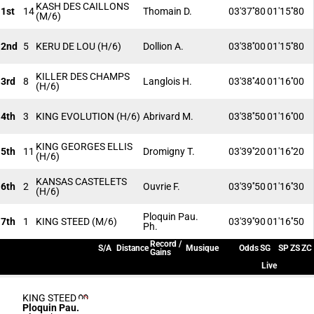
KASH DES CAILLONS
1st
14
Thomain D.
03'37''80
01'15''80
(M/6)
2nd
5
KERU DE LOU
(H/6)
Dollion A.
03'38''00
01'15''80
KILLER DES CHAMPS
3rd
8
Langlois H.
03'38''40
01'16''00
(H/6)
4th
3
KING EVOLUTION
(H/6)
Abrivard M.
03'38''50
01'16''00
KING GEORGES ELLIS
5th
11
Dromigny T.
03'39''20
01'16''20
(H/6)
KANSAS CASTELETS
6th
2
Ouvrie F.
03'39''50
01'16''30
(H/6)
Ploquin Pau.
7th
1
KING STEED
(M/6)
03'39''90
01'16''50
Ph.
Record /
S/A
Distance
Musique
Odds
SG
SP
ZS
ZC
Gains
Live
KING STEED
Ploquin Pau.