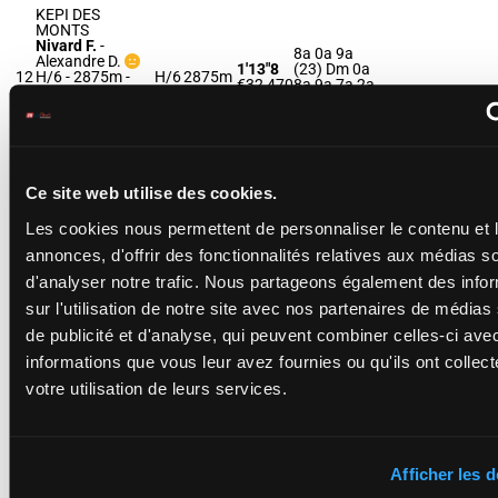
KEPI DES
MONTS
Nivard F.
-
8a 0a 9a
Alexandre D.
1'13"8
(23) Dm 0a
12
H/6 - 2875m
-
H/6
2875m
€32,470
8a 9a 7a 2a
1'13"8
- €32,470
Da 8a 3a
8a 0a 9a (23)
Dm 0a 8a 9a 7a
2a Da 8a 3a
Ce site web utilise des cookies.
KAID DUCAL
(NR)
Les cookies nous permettent de personnaliser le contenu et 
Verva Pie. Y.
-
3a 7a 4a 6a
Leblanc F.
annonces, d'offrir des fonctionnalités relatives aux médias s
1'13"0
8a 9a 6a 4a
13
M/4
2875m
M/4 - 2875m
-
€32,870
6a (23) 1a
1'13"0
- €32,870
d'analyser notre trafic. Nous partageons également des info
Da 0a
3a 7a 4a 6a 8a
sur l'utilisation de notre site avec nos partenaires de médias
9a 6a 4a 6a (23)
1a Da 0a
de publicité et d'analyse, qui peuvent combiner celles-ci ave
informations que vous leur avez fournies ou qu'ils ont collect
KASH DES
votre utilisation de leurs services.
CAILLONS
Thomain D.
-
3a 3a 1a 6a
Favris A.
1'10"9
4a 5a (23)
14
M/6 - 2875m
-
M/6
2875m
€33,520
6a 5a 6a 6a
1'10"9
- €33,520
3a 5a
Afficher les d
3a 3a 1a 6a 4a
5a (23) 6a 5a 6a