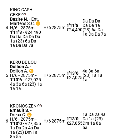
KING CASH
CEKE
Bazire N.
-
Ent.
Da Da Da
Martens S.C.
1'11"8
Da Da 1a
4
H/6
2875m
H/6 - 2875m
-
€24,490
(23) 6a Da
1'11"8
- €24,490
1a Da Da 7a
Da Da Da Da Da
1a (23) 6a Da
1a Da Da 7a
KERU DE LOU
Dollion A.
-
Dollion A.
4a 3a 6a
1'13"6
5
H/6 - 2875m
-
H/6
2875m
(23) 1a 1a
€27,025
1'13"6
- €27,025
1a
4a 3a 6a (23) 1a
1a 1a
KRONOS ZEN
Ernault S.
-
1a Da 2a 4a
Dreux C.
1'13"0
Da 1a (23)
H/6 - 2875m
-
6
H/6
2875m
€27,855
Dm 1a 8a
1'13"0
- €27,855
5a
1a Da 2a 4a Da
1a (23) Dm 1a
8a 5a