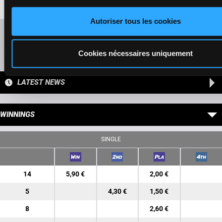
6a 3a 5a
Autoriser tous les cookies
Refresh odds
Presence of favorite horses
Cookies nécessaires uniquement
LATEST NEWS
WINNINGS
SINGLE
14
5,90 €
2,00 €
5
4,30 €
1,50 €
8
2,60 €