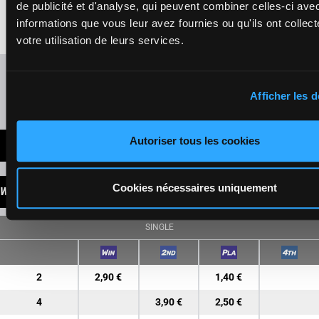
4a 2a 1a
€102,245
de publicité et d'analyse, qui peuvent combiner celles-ci ave
Dm 1a 1a 1a 0a
informations que vous leur avez fournies ou qu'ils ont collect
(23) 9a 4a 1a 0a
4a 2a 1a
votre utilisation de leurs services.
Refresh odds
Afficher les d
Presence of favorite horses
Autoriser tous les cookies
LATEST NEWS
Cookies nécessaires uniquement
WINNINGS
SINGLE
2
2,90 €
1,40 €
4
3,90 €
2,50 €