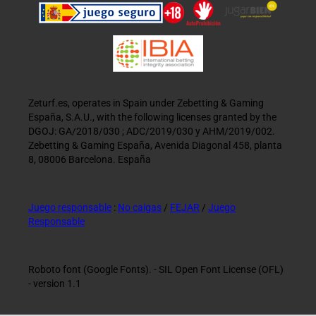
Zeturf.es, operates in Spain under Zebetting & Gaming
España, S.A.U., with the following licenses granted by the
DGOJ: GA/2018/030 ; ADC/2019/030 y AHM/2019/002.
Zebetting & Gaming España, Avenida Diagonal 458, planta
8, 08006 Barcelona. España
Juego responsable
:
No caigas
/
FEJAR
/
Juego
Responsable
Roboto font (Google Fonts). - SIL Open Font License (OFL)
- version 1.1