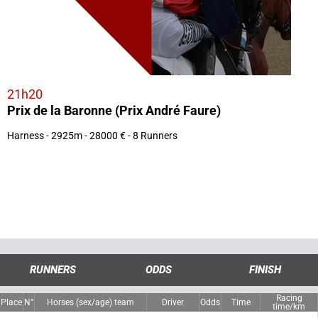
21h20
Prix de la Baronne (Prix André Faure)
Harness - 2925m - 28000 € - 8 Runners
RUNNERS
ODDS
FINISH
Racing
Place
N°
Horses (sex/age) team
Driver
Odds
Time
time/km