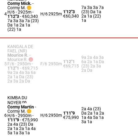
Cormy Mick.
-
7a 3a 3a 7a
Cormy M.
1'12"3
(23) Da 1a
H/6 - 2925m
-
4
H/6
2925m
€60,340
2a 1a (22)
1'12"3
- €60,340
1a
7a 3a 3a 7a (23)
Da 1a 2a 1a
(22) 1a
KANGALA DE
FAEL (NR)
Mourice R.
-
9a 2a 4a 3a
Mourice R.
1'12"1
6a 2a 1a Da
5
F/6 - 2950m
-
F/6
2950m
€69,715
(23) 2a 3a
1'12"1
- €69,715
2a Da
9a 2a 4a 3a 6a
2a 1a Da (23)
2a 3a 2a Da
KIMBA DU
NOYER
Cormy Martin
-
2a 4a (23)
Cormy M.
1'11"9
Da 2a 1a 2a
6
H/6
2950m
H/6 - 2950m
-
€75,990
1a 4a 5a 1a
1'11"9
- €75,990
3a 1a
2a 4a (23) Da
2a 1a 2a 1a 4a
5a 1a 3a 1a