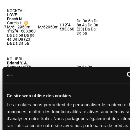
KOCKTAIL
LOVE
Ensch N.
-
Da Da 6a Da
Garcia L.
1'12"4
8a 4a Da Da
7
M/6 - 2950m
-
M/6
2950m
€83,860
(23) Da Da
1'12"4
- €83,860
Da 5a
Da Da 6a Da 8a
4a Da Da (23)
Da Da Da 5a
KOLIBRI
Briand Y. A.
-
Bonnardel Th.
3a 3a 2a
(23) 1a 1a
1'13"6
8
H/6 - 2950m
-
H/6
2950m
2a 2m 1a
€90,980
1'13"6
- €90,980
1a 3a Dm
3a 3a 2a (23) 1a
8a
1a 2a 2m 1a 1a
3a Dm 8a
Ce site web utilise des cookies.
Les cookies nous permettent de personnaliser le contenu et 
KILLER QUICK
annonces, d'offrir des fonctionnalités relatives aux médias s
Derieux R.
-
d'analyser notre trafic. Nous partageons également des info
Dm 1a 1a
Prudhon E.
1'12"6
1a 0a (23)
H/5 - 2950m
-
sur l'utilisation de notre site avec nos partenaires de médias
9
H/5
2950m
€102,245
9a 4a 1a 0a
1'12"6
-