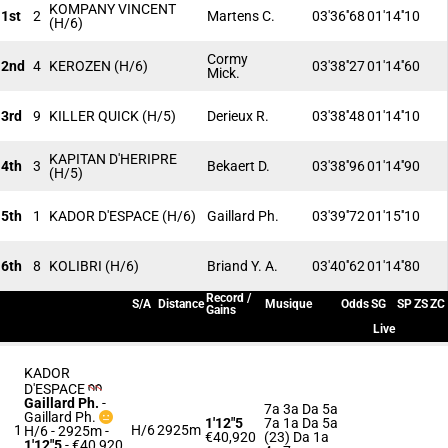
KOMPANY VINCENT
1st
2
Martens C.
03'36''68
01'14''10
(H/6)
Cormy
2nd
4
KEROZEN
(H/6)
03'38''27
01'14''60
Mick.
3rd
9
KILLER QUICK
(H/5)
Derieux R.
03'38''48
01'14''10
KAPITAN D'HERIPRE
4th
3
Bekaert D.
03'38''96
01'14''90
(H/5)
5th
1
KADOR D'ESPACE
(H/6)
Gaillard Ph.
03'39''72
01'15''10
6th
8
KOLIBRI
(H/6)
Briand Y. A.
03'40''62
01'14''80
Record /
S/A
Distance
Musique
Odds
SG
SP
ZS
ZC
Gains
Live
KADOR
D'ESPACE
Gaillard Ph.
-
7a 3a Da 5a
Gaillard Ph.
1'12"5
7a 1a Da 5a
1
H/6
2925m
H/6 - 2925m
-
€40,920
(23) Da 1a
1'12"5
- €40,920