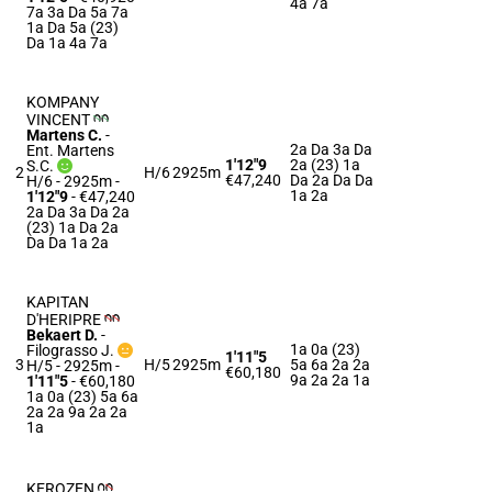
4a 7a
7a 3a Da 5a 7a
1a Da 5a (23)
Da 1a 4a 7a
KOMPANY
VINCENT
Martens C.
-
2a Da 3a Da
Ent. Martens
1'12"9
2a (23) 1a
S.C.
2
H/6
2925m
€47,240
Da 2a Da Da
H/6 - 2925m
-
1a 2a
1'12"9
- €47,240
2a Da 3a Da 2a
(23) 1a Da 2a
Da Da 1a 2a
KAPITAN
D'HERIPRE
Bekaert D.
-
1a 0a (23)
Filograsso J.
1'11"5
3
H/5
2925m
5a 6a 2a 2a
H/5 - 2925m
-
€60,180
9a 2a 2a 1a
1'11"5
- €60,180
1a 0a (23) 5a 6a
2a 2a 9a 2a 2a
1a
KEROZEN