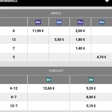
WINNINGS
SINGLE
6
11,90 €
2,00 €
12
5,50 €
1,80 €
7
1,40 €
5
4,70 €
FORECAST
6-12
12,60 €
5,20 €
6-7
8,00 €
12-7
5,10 €