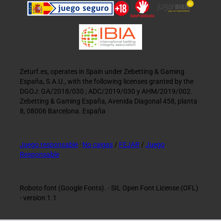
Zeturf.es, operates in Spain under Zebetting & Gaming
España, S.A.U., with the following licenses granted by the
DGOJ: GA/2018/030 ; ADC/2019/030 y AHM/2019/002.
Zebetting & Gaming España, Avenida Diagonal 458, planta
8, 08006 Barcelona. España
Juego responsable
:
No caigas
/
FEJAR
/
Juego
Responsable
Roboto font (Google Fonts). - SIL Open Font License (OFL)
- version 1.1