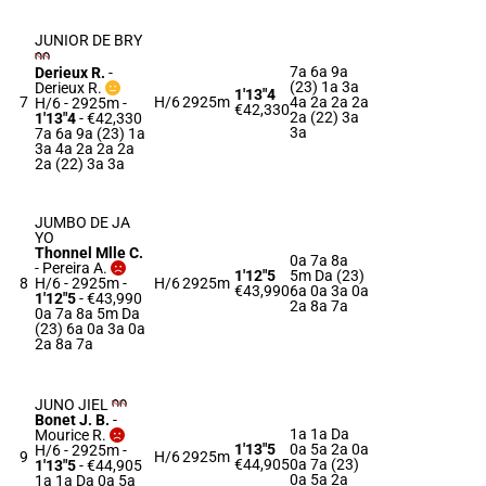
JUNIOR DE BRY
7a 6a 9a
Derieux R.
-
(23) 1a 3a
Derieux R.
1'13"4
7
H/6
2925m
4a 2a 2a 2a
H/6 - 2925m
-
€42,330
2a (22) 3a
1'13"4
- €42,330
3a
7a 6a 9a (23) 1a
3a 4a 2a 2a 2a
2a (22) 3a 3a
JUMBO DE JA
YO
Thonnel Mlle C.
0a 7a 8a
-
Pereira A.
1'12"5
5m Da (23)
8
H/6 - 2925m
-
H/6
2925m
€43,990
6a 0a 3a 0a
1'12"5
- €43,990
2a 8a 7a
0a 7a 8a 5m Da
(23) 6a 0a 3a 0a
2a 8a 7a
JUNO JIEL
Bonet J. B.
-
1a 1a Da
Mourice R.
1'13"5
0a 5a 2a 0a
H/6 - 2925m
-
9
H/6
2925m
€44,905
0a 7a (23)
1'13"5
- €44,905
0a 5a 2a
1a 1a Da 0a 5a