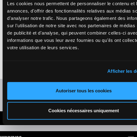
3a 0a 0a 0a
Robin B.
Les cookies nous permettent de personnaliser le contenu et 
1'11"7
5a Da (23)
12
H/7
2925m
H/7 - 2925m
-
€47,105
0a 8a 2a 1a
annonces, d'offrir des fonctionnalités relatives aux médias s
1'11"7
- €47,105
1a 3a
3a 0a 0a 0a 5a
d'analyser notre trafic. Nous partageons également des info
Da (23) 0a 8a 2a
1a 1a 3a
sur l'utilisation de notre site avec nos partenaires de médias
de publicité et d'analyse, qui peuvent combiner celles-ci ave
informations que vous leur avez fournies ou qu'ils ont collect
JAZZ BLUE
Briand Y. A.
-
votre utilisation de leurs services.
Bonnardel Th.
4a 3a Da
H/6 - 2925m
-
1'13"6
2a 3a 9a 7a
13
H/6
2925m
1'13"6
- €48,620
€48,620
2a Da (23)
4a 3a Da 2a 3a
3a 6a 1a
9a 7a 2a Da (23)
3a 6a 1a
Afficher les d
Refresh odds
Autoriser tous les cookies
Presence of favorite horses
Cookies nécessaires uniquement
LATEST NEWS