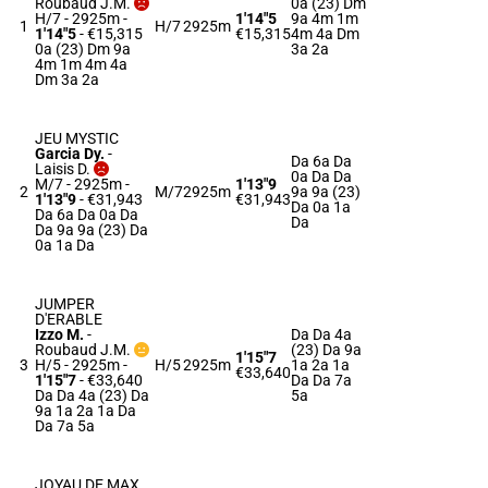
Roubaud J.M.
0a (23) Dm
H/7 - 2925m
-
1'14"5
9a 4m 1m
1
H/7
2925m
1'14"5
- €15,315
€15,315
4m 4a Dm
0a (23) Dm 9a
3a 2a
4m 1m 4m 4a
Dm 3a 2a
JEU MYSTIC
Garcia Dy.
-
Da 6a Da
Laisis D.
0a Da Da
M/7 - 2925m
-
1'13"9
2
M/7
2925m
9a 9a (23)
1'13"9
- €31,943
€31,943
Da 0a 1a
Da 6a Da 0a Da
Da
Da 9a 9a (23) Da
0a 1a Da
JUMPER
D'ERABLE
Izzo M.
-
Da Da 4a
Roubaud J.M.
(23) Da 9a
1'15"7
3
H/5 - 2925m
-
H/5
2925m
1a 2a 1a
€33,640
1'15"7
- €33,640
Da Da 7a
Da Da 4a (23) Da
5a
9a 1a 2a 1a Da
Da 7a 5a
JOYAU DE MAX