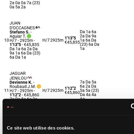
2a 0a 0a 7a (23)
0a 5a 2a
JUAN
D'OCCAGNES
Da 1a 6a
Stefano S.
-
2a Da 9a
Aguiar T.
1'13"5
10
H/7
2925m
1a 6a Da
H/7 - 2925m
-
€45,835
(23) 6a Da
1'13"5
- €45,835
1a
Da 1a 6a 2a Da
9a 1a 6a Da (23)
6a Da 1a
JAGUAR
JENILOU
7a Da 5a
Devienne K.
-
6a 2a Da
Roubaud J.M.
1'12"2
11
H/7
2925m
5a 5a (23)
H/7 - 2925m
-
€45,860
Da 4a 4a
1'12"2
- €45,860
Aa
7a Da 5a 6a 2a
Da 5a 5a (23) Da
4a 4a Aa
JAWAX DE
Ce site web utilise des cookies.
KERYANN
Bekaert D.
-