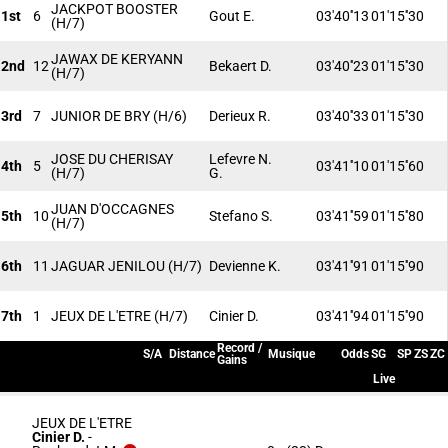
JACKPOT BOOSTER
1st
6
Gout E.
03'40''13
01'15''30
(H/7)
JAWAX DE KERYANN
2nd
12
Bekaert D.
03'40''23
01'15''30
(H/7)
3rd
7
JUNIOR DE BRY
(H/6)
Derieux R.
03'40''33
01'15''30
JOSE DU CHERISAY
Lefevre N.
4th
5
03'41''10
01'15''60
(H/7)
G.
JUAN D'OCCAGNES
5th
10
Stefano S.
03'41''59
01'15''80
(H/7)
6th
11
JAGUAR JENILOU
(H/7)
Devienne K.
03'41''91
01'15''90
7th
1
JEUX DE L'ETRE
(H/7)
Cinier D.
03'41''94
01'15''90
Record /
S/A
Distance
Musique
Odds
SG
SP
ZS
ZC
Gains
Live
JEUX DE L'ETRE
Cinier D.
-