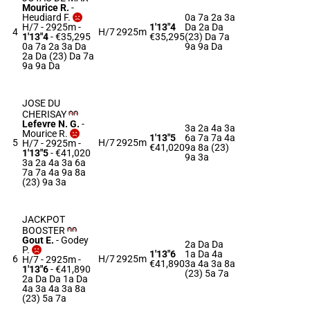
Mourice R.
-
Heudiard F.
0a 7a 2a 3a
H/7 - 2925m
-
1'13"4
Da 2a Da
4
H/7
2925m
1'13"4
- €35,295
€35,295
(23) Da 7a
0a 7a 2a 3a Da
9a 9a Da
2a Da (23) Da 7a
9a 9a Da
JOSE DU
CHERISAY
Lefevre N. G.
-
3a 2a 4a 3a
Mourice R.
1'13"5
6a 7a 7a 4a
5
H/7
2925m
H/7 - 2925m
-
€41,020
9a 8a (23)
1'13"5
- €41,020
9a 3a
3a 2a 4a 3a 6a
7a 7a 4a 9a 8a
(23) 9a 3a
JACKPOT
BOOSTER
Gout E.
-
Godey
2a Da Da
P.
1'13"6
1a Da 4a
6
H/7
2925m
H/7 - 2925m
-
€41,890
3a 4a 3a 8a
1'13"6
- €41,890
(23) 5a 7a
2a Da Da 1a Da
4a 3a 4a 3a 8a
(23) 5a 7a