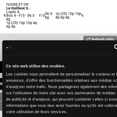
IVOIRE ET OR
Le Quilleuc S.
-
Lopez A.
56.5
1p (23) 10p 10p
8
Box: 6 -
F/5 -
56.5
F/5
6
kg
4p 6p 4p
kg
1p (23) 10p 10p 4p
6p 4p
Refresh odds
Presence of favorite horses
Ce site web utilise des cookies.
LATEST NEWS
Les cookies nous permettent de personnaliser le contenu et 
annonces, d'offrir des fonctionnalités relatives aux médias s
WINNINGS
d'analyser notre trafic. Nous partageons également des info
sur l'utilisation de notre site avec nos partenaires de médias
SINGLE
de publicité et d'analyse, qui peuvent combiner celles-ci ave
informations que vous leur avez fournies ou qu'ils ont collect
votre utilisation de leurs services.
2
3,50 €
1,50 €