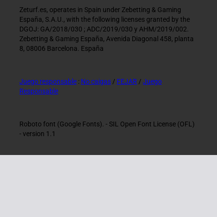
Zeturf.es, operates in Spain under Zebetting & Gaming
España, S.A.U., with the following licenses granted by the
DGOJ: GA/2018/030 ; ADC/2019/030 y AHM/2019/002.
Zebetting & Gaming España, Avenida Diagonal 458, planta
8, 08006 Barcelona. España
Juego responsable
:
No caigas
/
FEJAR
/
Juego
Responsable
Roboto font (Google Fonts). - SIL Open Font License (OFL)
- version 1.1