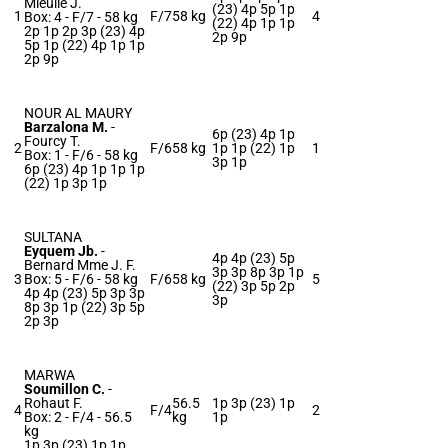
Mieulle J.
(23) 4p 5p 1p
1
F/7
58 kg
4
Box: 4 -
F/7 -
58 kg
(22) 4p 1p 1p
2p 1p 2p 3p (23) 4p
2p 9p
5p 1p (22) 4p 1p 1p
2p 9p
NOUR AL MAURY
Barzalona M.
-
6p (23) 4p 1p
Fourcy T.
2
F/6
58 kg
1p 1p (22) 1p
1
Box: 1 -
F/6 -
58 kg
3p 1p
6p (23) 4p 1p 1p 1p
(22) 1p 3p 1p
SULTANA
Eyquem Jb.
-
4p 4p (23) 5p
Bernard Mme J. F.
3p 3p 8p 3p 1p
3
Box: 5 -
F/6 -
58 kg
F/6
58 kg
5
(22) 3p 5p 2p
4p 4p (23) 5p 3p 3p
3p
8p 3p 1p (22) 3p 5p
2p 3p
MARWA
Soumillon C.
-
Rohaut F.
56.5
1p 3p (23) 1p
4
F/4
2
Box: 2 -
F/4 -
56.5
kg
1p
kg
1p 3p (23) 1p 1p