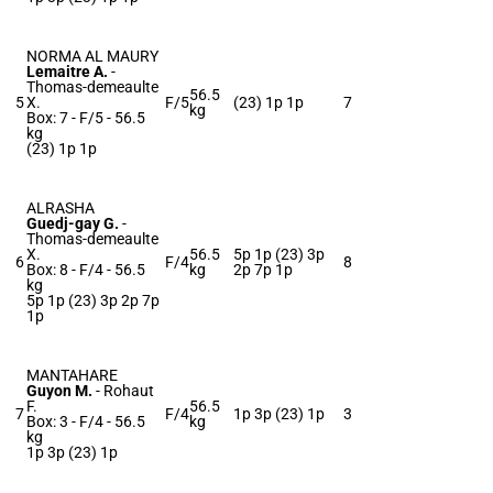
NORMA AL MAURY
Lemaitre A.
-
Thomas-demeaulte
56.5
5
X.
F/5
(23) 1p 1p
7
kg
Box: 7 -
F/5 -
56.5
kg
(23) 1p 1p
ALRASHA
Guedj-gay G.
-
Thomas-demeaulte
X.
56.5
5p 1p (23) 3p
6
F/4
8
Box: 8 -
F/4 -
56.5
kg
2p 7p 1p
kg
5p 1p (23) 3p 2p 7p
1p
MANTAHARE
Guyon M.
-
Rohaut
F.
56.5
7
F/4
1p 3p (23) 1p
3
Box: 3 -
F/4 -
56.5
kg
kg
1p 3p (23) 1p