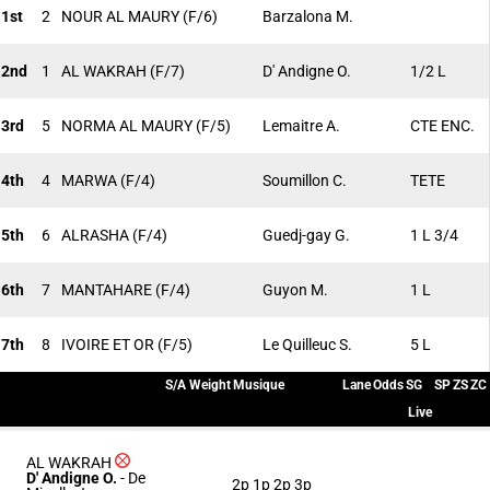
1st
2
NOUR AL MAURY
(F/6)
Barzalona M.
2nd
1
AL WAKRAH
(F/7)
D' Andigne O.
1/2 L
3rd
5
NORMA AL MAURY
(F/5)
Lemaitre A.
CTE ENC.
4th
4
MARWA
(F/4)
Soumillon C.
TETE
5th
6
ALRASHA
(F/4)
Guedj-gay G.
1 L 3/4
6th
7
MANTAHARE
(F/4)
Guyon M.
1 L
7th
8
IVOIRE ET OR
(F/5)
Le Quilleuc S.
5 L
S/A
Weight
Musique
Lane
Odds
SG
SP
ZS
ZC
Live
AL WAKRAH
D' Andigne O.
-
De
2p 1p 2p 3p