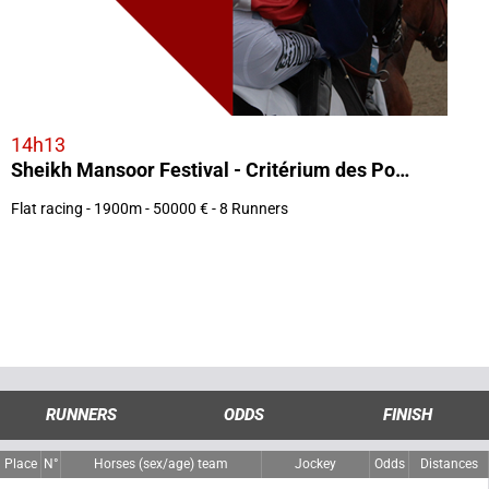
14h13
Sheikh Mansoor Festival - Critérium des Pouliches
Flat racing - 1900m - 50000 € - 8 Runners
RUNNERS
ODDS
FINISH
Place
N°
Horses (sex/age) team
Jockey
Odds
Distances