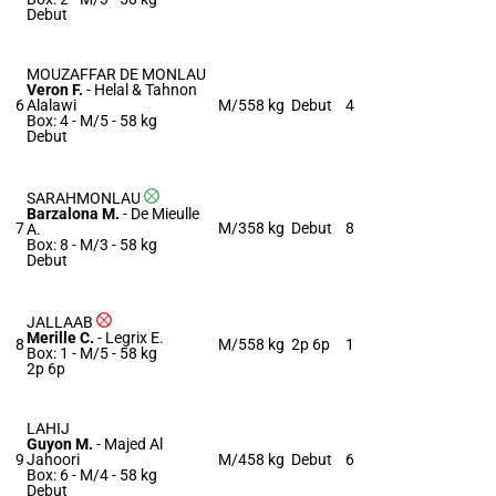
Debut
MOUZAFFAR DE MONLAU
Veron F.
-
Helal & Tahnon
6
Alalawi
M/5
58 kg
Debut
4
Box: 4 -
M/5 -
58 kg
Debut
SARAHMONLAU
Barzalona M.
-
De Mieulle
7
M/3
58 kg
Debut
8
A.
Box: 8 -
M/3 -
58 kg
Debut
JALLAAB
Merille C.
-
Legrix E.
8
M/5
58 kg
2p 6p
1
Box: 1 -
M/5 -
58 kg
2p 6p
LAHIJ
Guyon M.
-
Majed Al
9
Jahoori
M/4
58 kg
Debut
6
Box: 6 -
M/4 -
58 kg
Debut