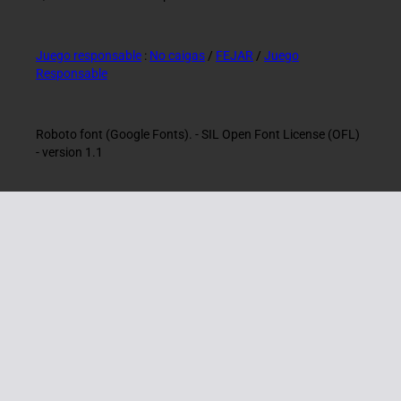
Juego responsable
:
No caigas
/
FEJAR
/
Juego
Responsable
Roboto font (Google Fonts). - SIL Open Font License (OFL)
- version 1.1