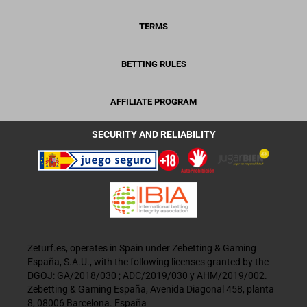
TERMS
BETTING RULES
AFFILIATE PROGRAM
SECURITY AND RELIABILITY
Zeturf.es, operates in Spain under Zebetting & Gaming
España, S.A.U., with the following licenses granted by the
DGOJ: GA/2018/030 ; ADC/2019/030 y AHM/2019/002.
Zebetting & Gaming España, Avenida Diagonal 458, planta
8, 08006 Barcelona. España