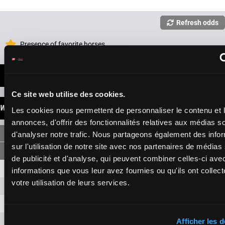
Refresh odds
Presence of favorite horses
LATEST NEWS
Ce site web utilise des cookies.
WINNINGS
Les cookies nous permettent de personnaliser le contenu et 
annonces, d'offrir des fonctionnalités relatives aux médias s
SINGLE
d'analyser notre trafic. Nous partageons également des info
sur l'utilisation de notre site avec nos partenaires de médias
de publicité et d'analyse, qui peuvent combiner celles-ci ave
4
6,60 €
1,50 €
informations que vous leur avez fournies ou qu'ils ont collect
votre utilisation de leurs services.
6
29,10 €
5,20 €
8
1,40 €
1
6,50 €
Afficher les d