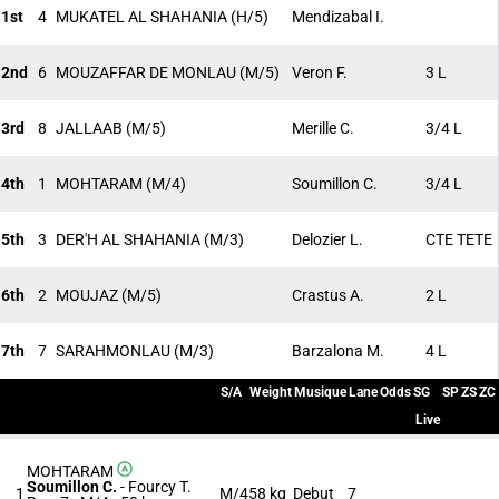
1st
4
MUKATEL AL SHAHANIA
(H/5)
Mendizabal I.
2nd
6
MOUZAFFAR DE MONLAU
(M/5)
Veron F.
3 L
3rd
8
JALLAAB
(M/5)
Merille C.
3/4 L
4th
1
MOHTARAM
(M/4)
Soumillon C.
3/4 L
5th
3
DER'H AL SHAHANIA
(M/3)
Delozier L.
CTE TETE
6th
2
MOUJAZ
(M/5)
Crastus A.
2 L
7th
7
SARAHMONLAU
(M/3)
Barzalona M.
4 L
S/A
Weight
Musique
Lane
Odds
SG
SP
ZS
ZC
Live
MOHTARAM
Soumillon C.
-
Fourcy T.
1
M/4
58 kg
Debut
7