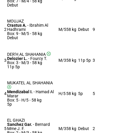
Box: 7 -
M/4 -
58 kg
Debut
MOUJAZ
Crastus A.
-
Ibrahim Al
2
Hadhrami
M/5
58 kg
Debut
9
Box: 9 -
M/5 -
58 kg
Debut
DER'H AL SHAHANIA
Delozier L.
-
Fourcy T.
3
M/3
58 kg
11p 5p
3
Box: 3 -
M/3 -
58 kg
11p 5p
MUKATEL AL SHAHANIA
Mendizabal I.
-
Hamad Al
4
H/5
58 kg
5p
5
Marar
Box: 5 -
H/5 -
58 kg
5p
EL GHAZI
Sanchez Gar.
-
Bernard
5
Mme J. F.
M/3
58 kg
Debut
2
Box: 2 -
M/3 -
58 kg