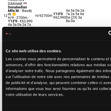
D'ARIANE
Donabedian
4a 5a Da 2a
Mlle M.
-
Baudy
1'13"0
7a 2a 5a 9a
W.
12
H/9
2700m
€62,990
Da (23) 3a
H/9 - 2700m
-
8a Da
1'13"0
- €62,990
4a 5a Da 2a 7a
2a 5a 9a Da (23)
3a 8a Da
HISTOIRE
D'ATOUT
Ce site web utilise des cookies.
Tugend F.
-
5m Da 0a
Mourice R.
1'13"6
7a Da 7a
Les cookies nous permettent de personnaliser le contenu et 
13
F/7
2700m
F/7 - 2700m
-
€56,200
Da 0a 6a 0a
1'13"6
- €56,200
(23) 0a 7a
annonces, d'offrir des fonctionnalités relatives aux médias s
5m Da 0a 7a Da
7a Da 0a 6a 0a
d'analyser notre trafic. Nous partageons également des info
(23) 0a 7a
sur l'utilisation de notre site avec nos partenaires de médias
de publicité et d'analyse, qui peuvent combiner celles-ci ave
INDYDARCHE
informations que vous leur avez fournies ou qu'ils ont collect
Cueff L.
-
Curens
7a Da Da
G.
votre utilisation de leurs services.
1'13"0
Da 5a 8a
H/8 - 2700m
-
14
H/8
2700m
€42,380
(23) 9a 8a
1'13"0
- €42,380
Da 3a 8a 7a
7a Da Da Da 5a
8a (23) 9a 8a Da