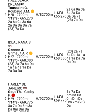
HALL BLACK
DREAM
Toussaint C.
-
2a 6a 9a 3a
Roubaud J.M.
1'13"8
6a 2a Da
4
H/8
2700m
H/8 - 2700m
-
€65,270
Da Da 7a
1'13"8
- €65,270
(23) 7a Da
2a 6a 9a 3a 6a
2a Da Da Da 7a
(23) 7a Da
IDEAL RANAIS
Ozenne J.
-
(23) 2a 7a
Grimault A.P.
1'13"0
6a Da 1a 1a
5
H/7
2700m
H/7 - 2700m
-
€68,380
4a 1a Da 7a
1'13"0
- €68,380
Da Da
(23) 2a 7a 6a Da
1a 1a 4a 1a Da
7a Da Da
HARLEY DE
JANEIRO
3a 7a Da
Gout Th.
-
Godey
6m 3a Da
P.
1'14"8
6
H/9
2700m
0m Dm Da
H/9 - 2700m
-
€69,775
Dm 7m (23)
1'14"8
- €69,775
Da
3a 7a Da 6m 3a
Da 0m Dm Da