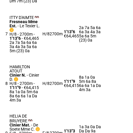
Dm 7m (23) Da
ITTY D'AIMTE
Fresneau Mme
Est.
-
Le Texier L.
2a 7a 5a 6a
1'13"6
6a 3a 4a 3a
7
H/8
2700m
H/8 - 2700m
-
€64,465
5a 6a 5m
1'13"6
- €64,465
(23) 0a
2a 7a 5a 6a 6a
3a 4a 3a 5a 6a
5m (23) 0a
HAMILTON
ATOUT
Cinier N.
-
Cinier
8a 1a 0a
D.
1'11"9
5m 6a 8a
8
H/8 - 2700m
-
H/8
2700m
€64,415
6a 6a 1a Da
1'11"9
- €64,415
4m 3a
8a 1a 0a 5m 6a
8a 6a 6a 1a Da
4m 3a
HELIA DE
BRUYERE
Cinier Mat.
-
De
1a 3a 0a Da
Soete Mme C.
1'13"3
Da Da 9a