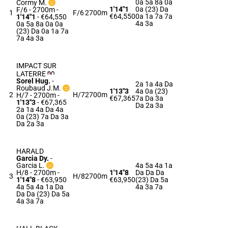
0a 5a 8a 0a
Cormy M.
1'14"1
0a (23) Da
F/6 - 2700m
-
1
F/6
2700m
€64,550
0a 1a 7a 7a
1'14"1
- €64,550
4a 3a
0a 5a 8a 0a 0a
(23) Da 0a 1a 7a
7a 4a 3a
IMPACT SUR
LATERRE
Sorel Hug.
-
2a 1a 4a Da
Roubaud J.M.
1'13"3
4a 0a (23)
2
H/7
2700m
H/7 - 2700m
-
€67,365
7a Da 3a
1'13"3
- €67,365
Da 2a 3a
2a 1a 4a Da 4a
0a (23) 7a Da 3a
Da 2a 3a
HARALD
Garcia Dy.
-
Garcia L.
4a 5a 4a 1a
H/8 - 2700m
-
1'14"8
Da Da Da
3
H/8
2700m
1'14"8
- €63,950
€63,950
(23) Da 5a
4a 5a 4a 1a Da
4a 3a 7a
Da Da (23) Da 5a
4a 3a 7a