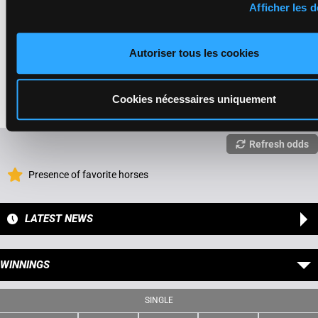
3a 8a 7a
Afficher les d
ISA MAUVE
Mlle Banide L.
-
Autoriser tous les cookies
Feron J.C.
3a 8a 3a 3a
F/7 - 2700m
-
1'12"3
0a (23) 5a
15
F/7
2700m
1'12"3
- €59,827
€59,827
0a 7a 8a Da
3a 8a 3a 3a 0a
6a Dm
(23) 5a 0a 7a 8a
Cookies nécessaires uniquement
Da 6a Dm
Refresh odds
Presence of favorite horses
LATEST NEWS
WINNINGS
SINGLE