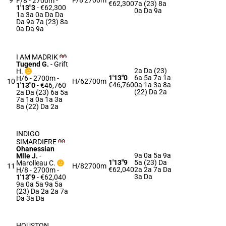
9
F/8
2700m
F/8 - 2700m
-
€62,300
7a (23) 8a
1'13"3
- €62,300
0a Da 9a
1a 3a 0a Da Da
Da 9a 7a (23) 8a
0a Da 9a
I AM MADRIK
Tugend G.
-
Grift
2a Da (23)
H.
1'13"0
6a 5a 7a 1a
H/6 - 2700m
-
10
H/6
2700m
€46,760
0a 1a 3a 8a
1'13"0
- €46,760
(22) Da 2a
2a Da (23) 6a 5a
7a 1a 0a 1a 3a
8a (22) Da 2a
INDIGO
SIMARDIERE
Ohanessian
9a 0a 5a 9a
Mlle J.
-
1'13"9
5a (23) Da
Marolleau C.
11
H/8
2700m
€62,040
2a 2a 7a Da
H/8 - 2700m
-
3a Da
1'13"9
- €62,040
9a 0a 5a 9a 5a
(23) Da 2a 2a 7a
Da 3a Da
HOUSTON