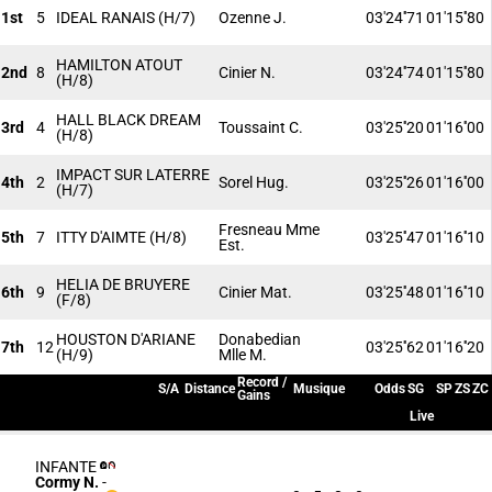
1st
5
IDEAL RANAIS
(H/7)
Ozenne J.
03'24''71
01'15''80
HAMILTON ATOUT
2nd
8
Cinier N.
03'24''74
01'15''80
(H/8)
HALL BLACK DREAM
3rd
4
Toussaint C.
03'25''20
01'16''00
(H/8)
IMPACT SUR LATERRE
4th
2
Sorel Hug.
03'25''26
01'16''00
(H/7)
Fresneau Mme
5th
7
ITTY D'AIMTE
(H/8)
03'25''47
01'16''10
Est.
HELIA DE BRUYERE
6th
9
Cinier Mat.
03'25''48
01'16''10
(F/8)
HOUSTON D'ARIANE
Donabedian
7th
12
03'25''62
01'16''20
(H/9)
Mlle M.
Record /
S/A
Distance
Musique
Odds
SG
SP
ZS
ZC
Gains
Live
INFANTE
Cormy N.
-