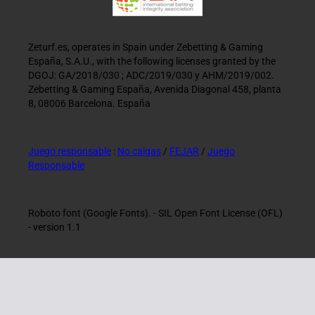
Zeturf.es, operates in Spain under Zebetting & Gaming
España, S.A.U., with the following licenses granted by the
DGOJ: GA/2018/030 ; ADC/2019/030 y AHM/2019/002.
Zebetting & Gaming España, Avenida Diagonal 458, planta
8, 08006 Barcelona. España
Juego responsable
:
No caigas
/
FEJAR
/
Juego
Responsable
Roboto font (Google Fonts). - SIL Open Font License (OFL)
- version 1.1