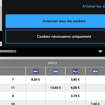
Afficher les d
Refresh odds
Autoriser tous les cookies
Presence of favorite horses
LATEST NEWS
Cookies nécessaires uniquement
WINNINGS
SINGLE
7
8,00 €
3,80 €
11
14,60 €
6,00 €
8
3,70 €
10
7,90 €