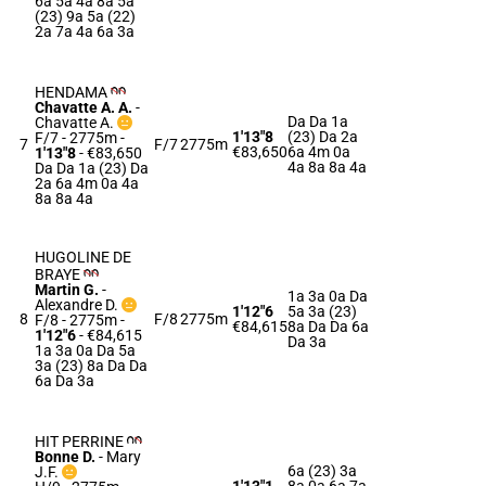
6a 5a 4a 8a 5a
(23) 9a 5a (22)
2a 7a 4a 6a 3a
HENDAMA
Chavatte A. A.
-
Da Da 1a
Chavatte A.
1'13"8
(23) Da 2a
F/7 - 2775m
-
7
F/7
2775m
€83,650
6a 4m 0a
1'13"8
- €83,650
4a 8a 8a 4a
Da Da 1a (23) Da
2a 6a 4m 0a 4a
8a 8a 4a
HUGOLINE DE
BRAYE
Martin G.
-
1a 3a 0a Da
Alexandre D.
1'12"6
5a 3a (23)
8
F/8
2775m
F/8 - 2775m
-
€84,615
8a Da Da 6a
1'12"6
- €84,615
Da 3a
1a 3a 0a Da 5a
3a (23) 8a Da Da
6a Da 3a
HIT PERRINE
Bonne D.
-
Mary
6a (23) 3a
J.F.