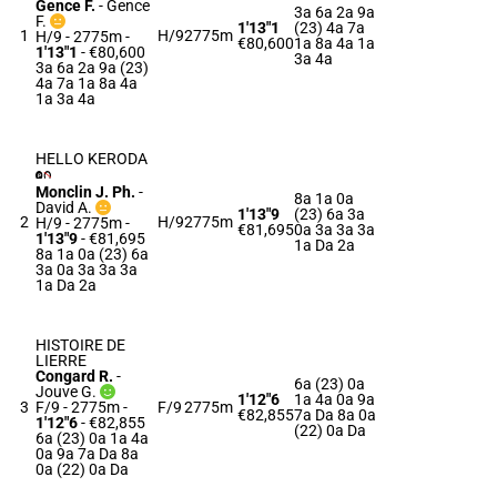
Gence F.
-
Gence
3a 6a 2a 9a
F.
1'13"1
(23) 4a 7a
1
H/9
2775m
H/9 - 2775m
-
€80,600
1a 8a 4a 1a
1'13"1
- €80,600
3a 4a
3a 6a 2a 9a (23)
4a 7a 1a 8a 4a
1a 3a 4a
HELLO KERODA
Monclin J. Ph.
-
8a 1a 0a
David A.
1'13"9
(23) 6a 3a
2
H/9
2775m
H/9 - 2775m
-
€81,695
0a 3a 3a 3a
1'13"9
- €81,695
1a Da 2a
8a 1a 0a (23) 6a
3a 0a 3a 3a 3a
1a Da 2a
HISTOIRE DE
LIERRE
Congard R.
-
6a (23) 0a
Jouve G.
1'12"6
1a 4a 0a 9a
3
F/9 - 2775m
-
F/9
2775m
€82,855
7a Da 8a 0a
1'12"6
- €82,855
(22) 0a Da
6a (23) 0a 1a 4a
0a 9a 7a Da 8a
0a (22) 0a Da