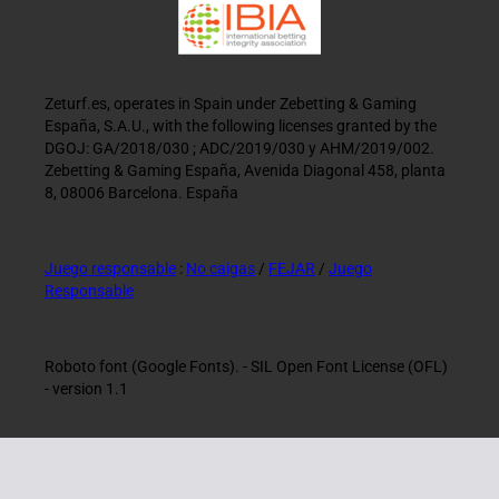
Zeturf.es, operates in Spain under Zebetting & Gaming
España, S.A.U., with the following licenses granted by the
DGOJ: GA/2018/030 ; ADC/2019/030 y AHM/2019/002.
Zebetting & Gaming España, Avenida Diagonal 458, planta
8, 08006 Barcelona. España
Juego responsable
:
No caigas
/
FEJAR
/
Juego
Responsable
Roboto font (Google Fonts). - SIL Open Font License (OFL)
- version 1.1