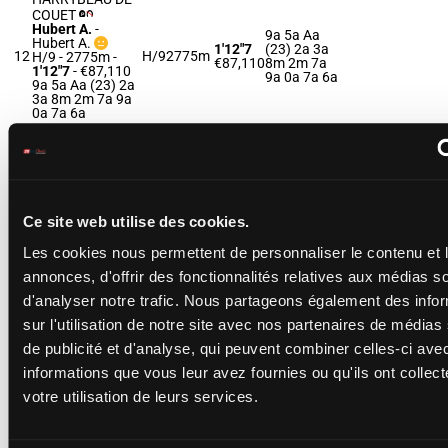
COUET
Hubert A.
-
9a 5a Aa
Hubert A.
1'12"7
(23) 2a 3a
12
H/9
2775m
H/9 - 2775m
-
€87,110
8m 2m 7a
1'12"7
- €87,110
9a 0a 7a 6a
9a 5a Aa (23) 2a
3a 8m 2m 7a 9a
0a 7a 6a
HIP HOP DE
CHENU
Pellerot P.
-
4a 4a 0a Da
Hediger P.
1'12"7
(23) 0a 0a
Ce site web utilise des cookies.
13
H/9
2775m
H/9 - 2775m
-
€87,880
0a 0a (22)
1'12"7
- €87,880
3a 2a 7a 0a
Les cookies nous permettent de personnaliser le contenu et 
4a 4a 0a Da (23)
0a 0a 0a 0a (22)
annonces, d'offrir des fonctionnalités relatives aux médias s
3a 2a 7a 0a
d'analyser notre trafic. Nous partageons également des info
sur l'utilisation de notre site avec nos partenaires de médias
HOPPELA
de publicité et d'analyse, qui peuvent combiner celles-ci ave
THEPOL
Duveau M.
-
8a Da 9a 7a
informations que vous leur avez fournies ou qu'ils ont collect
Billon P.
1'11"7
9a 7a 7a 7a
14
F/9 - 2775m
-
F/9
2775m
votre utilisation de leurs services.
€88,465
4a (23) Da
1'11"7
- €88,465
2a 0a
8a Da 9a 7a 9a
7a 7a 7a 4a (23)
Da 2a 0a