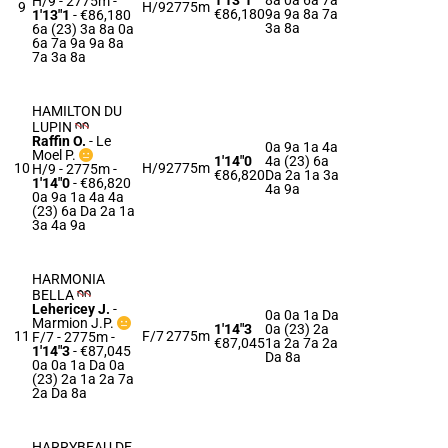
1'13"1
8a 0a 6a 7a
H/9 - 2775m
-
9
H/9
2775m
€86,180
9a 9a 8a 7a
1'13"1
- €86,180
3a 8a
6a (23) 3a 8a 0a
6a 7a 9a 9a 8a
7a 3a 8a
HAMILTON DU
LUPIN
Raffin O.
-
Le
0a 9a 1a 4a
Moel P.
1'14"0
4a (23) 6a
10
H/9
2775m
H/9 - 2775m
-
€86,820
Da 2a 1a 3a
1'14"0
- €86,820
4a 9a
0a 9a 1a 4a 4a
(23) 6a Da 2a 1a
3a 4a 9a
HARMONIA
BELLA
Lehericey J.
-
0a 0a 1a Da
Marmion J.P.
1'14"3
0a (23) 2a
11
F/7
2775m
F/7 - 2775m
-
€87,045
1a 2a 7a 2a
1'14"3
- €87,045
Da 8a
0a 0a 1a Da 0a
(23) 2a 1a 2a 7a
2a Da 8a
HARRYBEAU DE