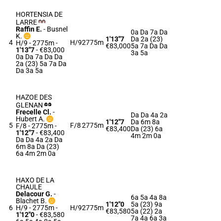
HORTENSIA DE
LARRE
Raffin E.
-
Busnel
0a Da 7a Da
K.
1'13"7
Da 2a (23)
4
H/9
2775m
H/9 - 2775m
-
€83,000
5a 7a Da Da
1'13"7
- €83,000
3a 5a
0a Da 7a Da Da
2a (23) 5a 7a Da
Da 3a 5a
HAZOE DES
GLENAN
Frecelle Cl.
-
Da Da 4a 2a
Hubert A.
1'12"7
Da 6m 8a
5
F/8
2775m
F/8 - 2775m
-
€83,400
Da (23) 6a
1'12"7
- €83,400
4m 2m 0a
Da Da 4a 2a Da
6m 8a Da (23)
6a 4m 2m 0a
HAXO DE LA
CHAULE
Delacour G.
-
6a 5a 4a 8a
Blachet B.
1'12"0
5a (23) 9a
6
H/9 - 2775m
-
H/9
2775m
€83,580
5a (22) 2a
1'12"0
- €83,580
7a 4a 6a 3a