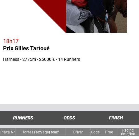
18h17
Prix Gilles Tartoué
Harness - 2775m - 25000 € - 14 Runners
RUNNERS
ODDS
FINISH
Racing
Place
N°
Horses (sex/age) team
Driver
Odds
Time
time/km