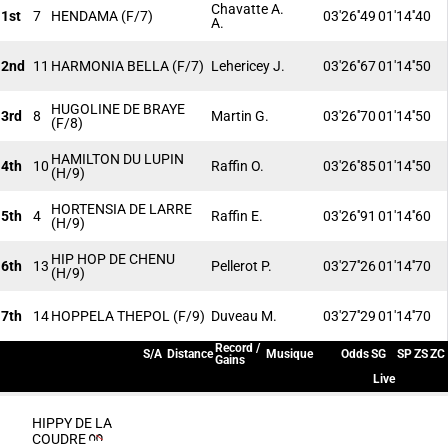
Chavatte A.
1st
7
HENDAMA
(F/7)
03'26''49
01'14''40
A.
2nd
11
HARMONIA BELLA
(F/7)
Lehericey J.
03'26''67
01'14''50
HUGOLINE DE BRAYE
3rd
8
Martin G.
03'26''70
01'14''50
(F/8)
HAMILTON DU LUPIN
4th
10
Raffin O.
03'26''85
01'14''50
(H/9)
HORTENSIA DE LARRE
5th
4
Raffin E.
03'26''91
01'14''60
(H/9)
HIP HOP DE CHENU
6th
13
Pellerot P.
03'27''26
01'14''70
(H/9)
7th
14
HOPPELA THEPOL
(F/9)
Duveau M.
03'27''29
01'14''70
Record /
S/A
Distance
Musique
Odds
SG
SP
ZS
ZC
Gains
Live
HIPPY DE LA
COUDRE