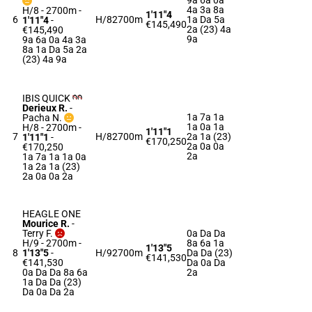
9a 6a 0a
4a 3a 8a
H/8 - 2700m
-
1'11"4
6
H/8
2700m
1a Da 5a
1'11"4
-
€145,490
2a (23) 4a
€145,490
9a
9a 6a 0a 4a 3a
8a 1a Da 5a 2a
(23) 4a 9a
IBIS QUICK
Derieux R.
-
1a 7a 1a
Pacha N.
1a 0a 1a
H/8 - 2700m
-
1'11"1
7
H/8
2700m
2a 1a (23)
1'11"1
-
€170,250
2a 0a 0a
€170,250
2a
1a 7a 1a 1a 0a
1a 2a 1a (23)
2a 0a 0a 2a
HEAGLE ONE
Mourice R.
-
Terry F.
0a Da Da
H/9 - 2700m
-
8a 6a 1a
1'13"5
8
1'13"5
-
H/9
2700m
Da Da (23)
€141,530
€141,530
Da 0a Da
0a Da Da 8a 6a
2a
1a Da Da (23)
Da 0a Da 2a