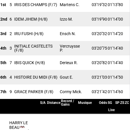
1st
5
IRIS DES CHAMPS
(F/7)
Martens C.
03'19''32
01'13''80
2nd
6
IDEM JIHEM
(H/8)
Izzo M.
03'19''90
01'14''00
3rd
2
IRU FUSHI
(H/8)
Ensch N.
03'20''32
01'14''20
INITIALE CASTELETS
Vercruysse
4th
3
03'20''75
01'14''40
(F/8)
P.
5th
7
IBIS QUICK
(H/8)
Derieux R.
03'20''82
01'14''40
6th
4
HISTOIRE DU MIDI
(F/8)
Gout E.
03'21''03
01'14''50
7th
9
GRACE PARKER
(F/8)
Cormy Mick.
03'21''42
01'14''60
Record /
S/A
Distance
Musique
Odds
SG
SP
ZS
ZC
Gains
Live
HARRY LE
BEAU