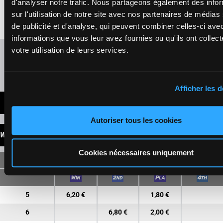
5a 0a 9a
d'analyser notre trafic. Nous partageons également des info
€122,420
6a
6a 9a 0a 0a
sur l'utilisation de notre site avec nos partenaires de médias
(23) 8a 0a 0a
7a 5a 0a 9a 6a
de publicité et d'analyse, qui peuvent combiner celles-ci ave
informations que vous leur avez fournies ou qu'ils ont collect
votre utilisation de leurs services.
Refresh odds
Presence of favorite horses
Afficher les d
LATEST NEWS
Autoriser tous les cookies
WINNINGS
Cookies nécessaires uniquement
SINGLE
5
6,20 €
1,80 €
6
6,80 €
2,00 €