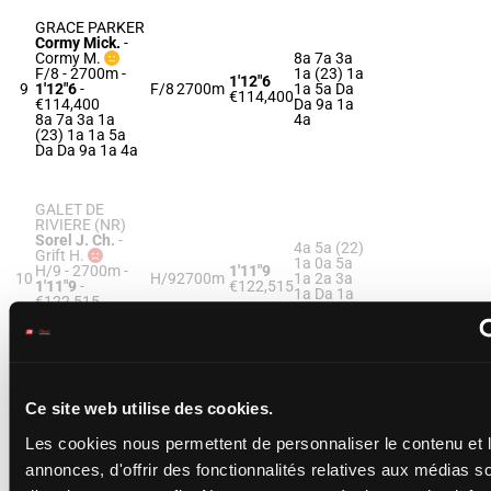
GRACE PARKER
Cormy Mick.
-
Cormy M.
8a 7a 3a
F/8 - 2700m
-
1a (23) 1a
1'12"6
9
1'12"6
-
F/8
2700m
1a 5a Da
€114,400
€114,400
Da 9a 1a
8a 7a 3a 1a
4a
(23) 1a 1a 5a
Da Da 9a 1a 4a
GALET DE
RIVIERE (NR)
Sorel J. Ch.
-
4a 5a (22)
Grift H.
1a 0a 5a
H/9 - 2700m
-
1'11"9
10
H/9
2700m
1a 2a 3a
1'11"9
-
€122,515
1a Da 1a
€122,515
4a
4a 5a (22) 1a
0a 5a 1a 2a 3a
1a Da 1a 4a
IDYLLE DU
Ce site web utilise des cookies.
PERSIL
Bekaert D.
-
Les cookies nous permettent de personnaliser le contenu et 
6a 9a 0a
Curens G.
0a (23) 8a
annonces, d'offrir des fonctionnalités relatives aux médias s
1'10"8
F/8 - 2700m
-
11
F/8
2700m
0a 0a 7a
€122,420
1'10"8
-