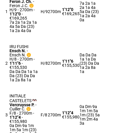
Feron J. Ch.
-
7a 2a 1a
Feron J.C.
2a 1a 4a
1'12"0
H/9 - 2700m
-
1
H/9
2700m
5a Da (23)
€169,265
1'12"0
-
1a 2a 4a
€169,265
0a
7a 2a 1a 2a 1a
4a 5a Da (23)
1a 2a 4a 0a
IRU FUSHI
Ensch N.
-
Ensch N.
Da Da Da
H/8 - 2700m
-
1a 1a Da
1'11"6
2
1'11"6
-
H/8
2700m
(23) Da Da
€155,530
€155,530
1a 2a 8a
Da Da Da 1a 1a
1a
Da (23) Da Da
1a 2a 8a 1a
INITIALE
CASTELETS
Vercruysse P.
-
0a Dm 9a
Cuiller C.
1m 1m 5a
1'12"4
F/8 - 2700m
-
3
F/8
2700m
1m (23) 5a
€155,980
1'12"4
-
1m 2m 4a
€155,980
3a
0a Dm 9a 1m
1m 5a 1m (23)