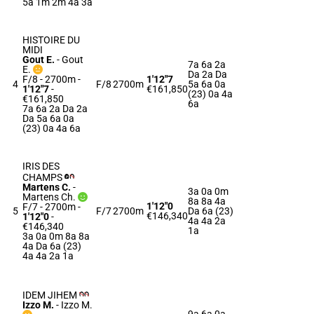
5a 1m 2m 4a 3a
HISTOIRE DU
MIDI
Gout E.
-
Gout
7a 6a 2a
E.
Da 2a Da
F/8 - 2700m
-
1'12"7
4
F/8
2700m
5a 6a 0a
1'12"7
-
€161,850
(23) 0a 4a
€161,850
6a
7a 6a 2a Da 2a
Da 5a 6a 0a
(23) 0a 4a 6a
IRIS DES
CHAMPS
Martens C.
-
3a 0a 0m
Martens Ch.
8a 8a 4a
1'12"0
F/7 - 2700m
-
5
F/7
2700m
Da 6a (23)
€146,340
1'12"0
-
4a 4a 2a
€146,340
1a
3a 0a 0m 8a 8a
4a Da 6a (23)
4a 4a 2a 1a
IDEM JIHEM
Izzo M.
-
Izzo M.