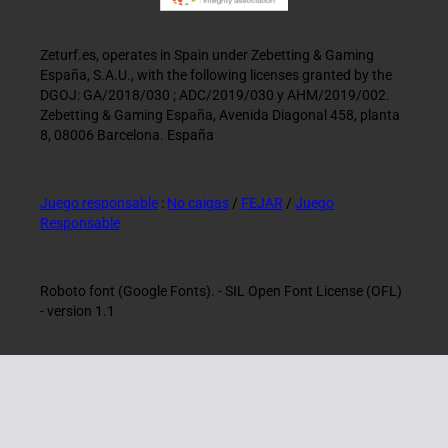
Zeturf.es, operates in Spain under Zebetting & Gaming
España, S.A.U., with the following licenses granted by the
DGOJ: GA/2018/030 ; ADC/2019/030 y AHM/2019/002.
Zebetting & Gaming España, Avenida Diagonal 458, planta
8, 08006 Barcelona. España
Juego responsable
:
No caigas
/
FEJAR
/
Juego
Responsable
Roboto font (Google Fonts). - SIL Open Font License (OFL)
- version 1.1