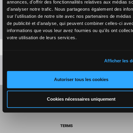
11 -
annonces, d'offrir des fonctionnalités relatives aux médias s
12 - 1
d'analyser notre trafic. Nous partageons également des info
Final result : 2 - 4 - 5 - 7 - 11 - 12 - 1
sur l'utilisation de notre site avec nos partenaires de médias
de publicité et d'analyse, qui peuvent combiner celles-ci ave
Presence of favorite horses
informations que vous leur avez fournies ou qu'ils ont collect
votre utilisation de leurs services.
Afficher les d
Autoriser tous les cookies
RESPONSIBLE GAMING INFORMATION
Cookies nécessaires uniquement
SELF-EXCLUSION
TERMS