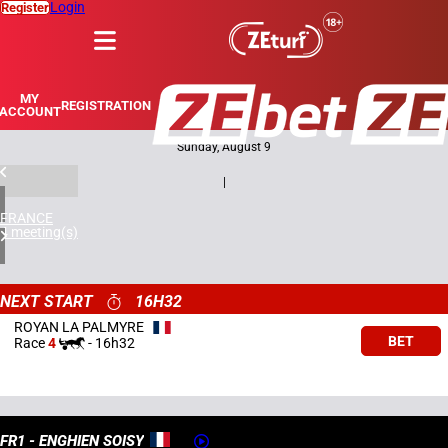
Login
Register
MENU
MY
REGISTRATION
ACCOUNT
Sunday, August 9
|
FRANCE
4 meeting(s)
NEXT START
16H32
ROYAN LA PALMYRE
BET
Race
4
-
16h32
FR1 - ENGHIEN SOISY