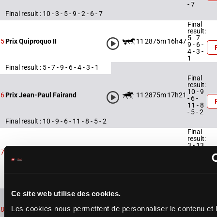
- 7
Final result : 10 - 3 - 5 - 9 - 2 - 6 - 7
Final
result:
5 - 7 -
11
2875m
16h47
5
Prix Quiproquo II
9 - 6 -
4 - 3 -
1
Final result : 5 - 7 - 9 - 6 - 4 - 3 - 1
Final
result:
10 - 9
11
2875m
17h21
6
Prix Jean-Paul Fairand
- 6 -
11 - 8
- 5 - 2
Final result : 10 - 9 - 6 - 11 - 8 - 5 - 2
Final
result:
3 - 13
16
2150m
18h00
- 6 -
7
Prix de l'Opéra
11 - 2
- 10 -
8
Final result : 3 - 13 - 6 - 11 - 2 - 10 - 8
Final
Ce site web utilise des cookies.
result:
2 - 4 -
Les cookies nous permettent de personnaliser le contenu et 
16
2150m
18h35
8
Prix Serge Chavatte
5 - 7 -