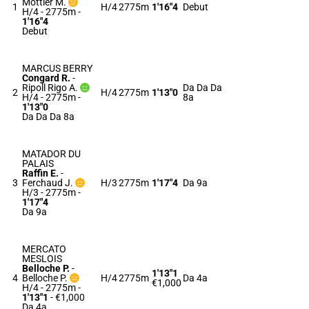
Mottier M.
1
H/4
2775m
1'16"4
Debut
H/4 - 2775m
-
1'16"4
Debut
MARCUS BERRY
Congard R.
-
Ripoll Rigo A.
Da Da Da
2
H/4
2775m
1'13"0
H/4 - 2775m
-
8a
1'13"0
Da Da Da 8a
MATADOR DU
PALAIS
Raffin E.
-
3
Ferchaud J.
H/3
2775m
1'17"4
Da 9a
H/3 - 2775m
-
1'17"4
Da 9a
MERCATO
MESLOIS
Belloche P.
-
1'13"1
4
Belloche P.
H/4
2775m
Da 4a
€1,000
H/4 - 2775m
-
1'13"1
- €1,000
Da 4a