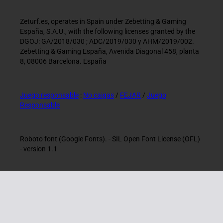
Zeturf.es, operates in Spain under Zebetting & Gaming
España, S.A.U., with the following licenses granted by the
DGOJ: GA/2018/030 ; ADC/2019/030 y AHM/2019/002.
Zebetting & Gaming España, Avenida Diagonal 458, planta
8, 08006 Barcelona. España
Juego responsable
:
No caigas
/
FEJAR
/
Juego
Responsable
Roboto font (Google Fonts). - SIL Open Font License (OFL)
- version 1.1