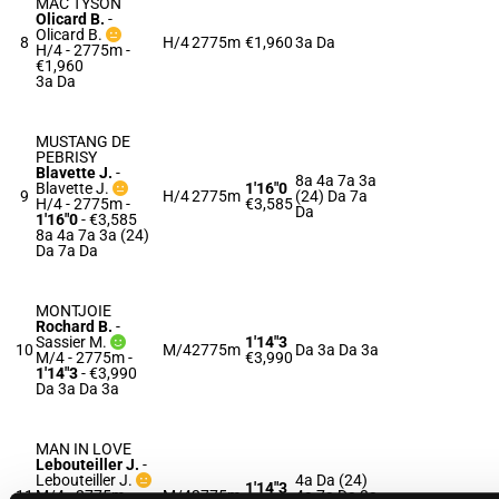
MAC TYSON
Olicard B.
-
Olicard B.
8
H/4
2775m
€1,960
3a Da
H/4 - 2775m
-
€1,960
3a Da
MUSTANG DE
PEBRISY
Blavette J.
-
8a 4a 7a 3a
Blavette J.
1'16"0
9
H/4
2775m
(24) Da 7a
H/4 - 2775m
-
€3,585
Da
1'16"0
- €3,585
8a 4a 7a 3a (24)
Da 7a Da
MONTJOIE
Rochard B.
-
Sassier M.
1'14"3
10
M/4
2775m
Da 3a Da 3a
M/4 - 2775m
-
€3,990
1'14"3
- €3,990
Da 3a Da 3a
MAN IN LOVE
Lebouteiller J.
-
Lebouteiller J.
4a Da (24)
1'14"3
11
M/4 - 2775m
-
M/4
2775m
4a 7a Da 3a