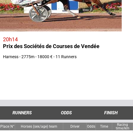
20h14
Prix des Sociétés de Courses de Vendée
Harness - 2775m - 18000 € - 11 Runners
RUNNERS
ODDS
FINISH
Racing
Place
N°
Horses (sex/age) team
Driver
Odds
Time
time/km