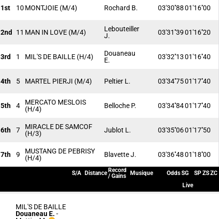
1st
10
MONTJOIE
(M/4)
Rochard B.
03'30''88
01'16''00
Lebouteiller
2nd
11
MAN IN LOVE
(M/4)
03'31''39
01'16''20
J.
Douaneau
3rd
1
MIL'S DE BAILLE
(H/4)
03'32''13
01'16''40
E.
4th
5
MARTEL PIERJI
(M/4)
Peltier L.
03'34''75
01'17''40
MERCATO MESLOIS
5th
4
Belloche P.
03'34''84
01'17''40
(H/4)
MIRACLE DE SAMCOF
6th
7
Jublot L.
03'35''06
01'17''50
(H/3)
MUSTANG DE PEBRISY
7th
9
Blavette J.
03'36''48
01'18''00
(H/4)
Record
S/A
Distance
Musique
Odds
SG
SP
ZS
ZC
/ Gains
Live
MIL'S DE BAILLE
Douaneau E.
-