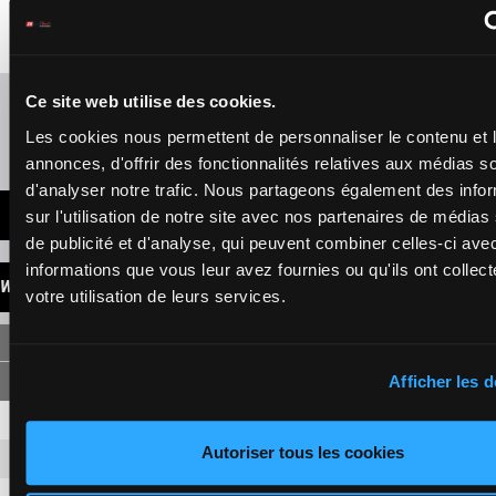
€4,515
1'14"3
- €4,515
Da
4a Da (24) 4a 7a
Da 3a Da
Refresh odds
Ce site web utilise des cookies.
Les cookies nous permettent de personnaliser le contenu et 
Presence of favorite horses
annonces, d'offrir des fonctionnalités relatives aux médias s
d'analyser notre trafic. Nous partageons également des info
LATEST NEWS
sur l'utilisation de notre site avec nos partenaires de médias
de publicité et d'analyse, qui peuvent combiner celles-ci ave
informations que vous leur avez fournies ou qu'ils ont collect
WINNINGS
votre utilisation de leurs services.
SINGLE
Afficher les d
10
3,60 €
1,90 €
Autoriser tous les cookies
11
4,30 €
1,80 €