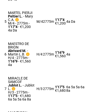
MARTEL PIERJI
Peltier L.
-
Mary
C.A.
1'17"4
5
M/4
2775m
4a Da
M/4 - 2775m
-
€1,200
1'17"4
- €1,200
4a Da
MAESTRO DE
BRION
Abrivard M.
-
1'16"9
6
Martin L.B.
H/4
2775m
4a
€1,560
H/4 - 2775m
-
1'16"9
- €1,560
4a
MIRACLE DE
SAMCOF
Jublot L.
-
Jublot
1'17"5
6a 5a 5a 6a
7
L.
H/3
2775m
€1,680
8a
H/3 - 2775m
-
1'17"5
- €1,680
6a 5a 5a 6a 8a