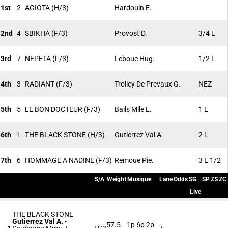
1st
2
AGIOTA
(H/3)
Hardouin E.
2nd
4
SBIKHA
(F/3)
Provost D.
3/4 L
3rd
7
NEPETA
(F/3)
Lebouc Hug.
1/2 L
4th
3
RADIANT
(F/3)
Trolley De Prevaux G.
NEZ
5th
5
LE BON DOCTEUR
(F/3)
Bails Mlle L.
1 L
6th
1
THE BLACK STONE
(H/3)
Gutierrez Val A.
2 L
7th
6
HOMMAGE A NADINE
(F/3)
Remoue Pie.
3 L 1/2
S/A
Weight
Musique
Lane
Odds
SG
SP
ZS
ZC
Live
THE BLACK STONE
Gutierrez Val A.
-
57.5
1p 6p 2p