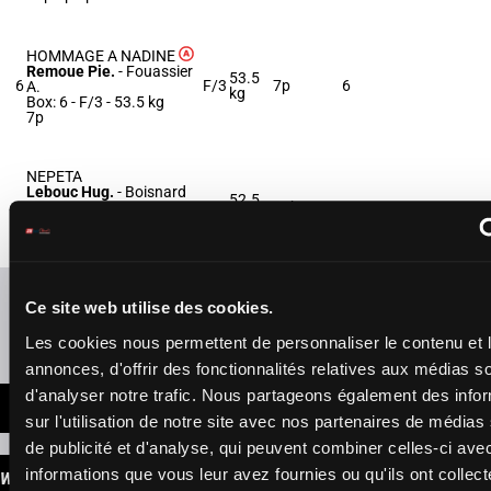
HOMMAGE A NADINE
Remoue Pie.
-
Fouassier
53.5
6
F/3
7p
6
A.
kg
Box: 6 -
F/3 -
53.5 kg
7p
NEPETA
Lebouc Hug.
-
Boisnard
52.5
7
J.
F/3
Debut
3
kg
Box: 3 -
F/3 -
52.5 kg
Debut
Refresh odds
Ce site web utilise des cookies.
Presence of favorite horses
Les cookies nous permettent de personnaliser le contenu et 
annonces, d'offrir des fonctionnalités relatives aux médias s
d'analyser notre trafic. Nous partageons également des info
LATEST NEWS
sur l'utilisation de notre site avec nos partenaires de médias
de publicité et d'analyse, qui peuvent combiner celles-ci ave
informations que vous leur avez fournies ou qu'ils ont collect
WINNINGS