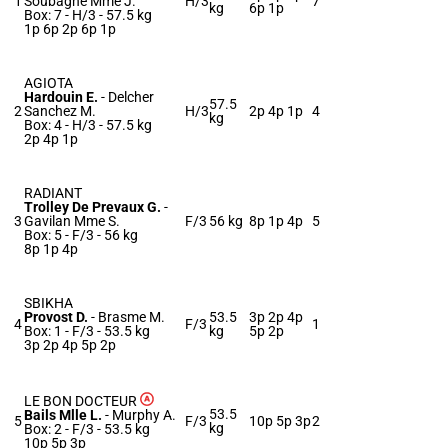
1
Soubagne Mme J.
H/3
7
kg
6p 1p
Box: 7 -
H/3 -
57.5 kg
1p 6p 2p 6p 1p
AGIOTA
Hardouin E.
-
Delcher
57.5
2
Sanchez M.
H/3
2p 4p 1p
4
kg
Box: 4 -
H/3 -
57.5 kg
2p 4p 1p
RADIANT
Trolley De Prevaux G.
-
3
Gavilan Mme S.
F/3
56 kg
8p 1p 4p
5
Box: 5 -
F/3 -
56 kg
8p 1p 4p
SBIKHA
Provost D.
-
Brasme M.
53.5
3p 2p 4p
4
F/3
1
Box: 1 -
F/3 -
53.5 kg
kg
5p 2p
3p 2p 4p 5p 2p
LE BON DOCTEUR
53.5
Bails Mlle L.
-
Murphy A.
5
F/3
10p 5p 3p
2
kg
Box: 2 -
F/3 -
53.5 kg
10p 5p 3p