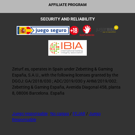
AFFILIATE PROGRAM
SECURITY AND RELIABILITY
Zeturf.es, operates in Spain under Zebetting & Gaming
España, S.A.U., with the following licenses granted by the
DGOJ: GA/2018/030 ; ADC/2019/030 y AHM/2019/002.
Zebetting & Gaming España, Avenida Diagonal 458, planta
8, 08006 Barcelona. España
Juego responsable
:
No caigas
/
FEJAR
/
Juego
Responsable