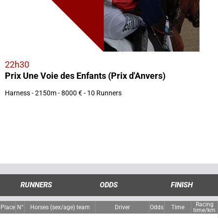
22h30
Prix Une Voie des Enfants (Prix d'Anvers)
Harness - 2150m - 8000 € - 10 Runners
RUNNERS
ODDS
FINISH
Racing
Place
N°
Horses (sex/age) team
Driver
Odds
Time
time/km