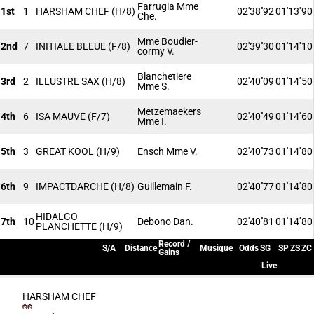
Farrugia Mme
1st
1
HARSHAM CHEF
(H/8)
02'38''92
01'13''90
Che.
Mme Boudier-
2nd
7
INITIALE BLEUE
(F/8)
02'39''30
01'14''10
cormy V.
Blanchetiere
3rd
2
ILLUSTRE SAX
(H/8)
02'40''09
01'14''50
Mme S.
Metzemaekers
4th
6
ISA MAUVE
(F/7)
02'40''49
01'14''60
Mme I.
5th
3
GREAT KOOL
(H/9)
Ensch Mme V.
02'40''73
01'14''80
6th
9
IMPACTDARCHE
(H/8)
Guillemain F.
02'40''77
01'14''80
HIDALGO
7th
10
Debono Dan.
02'40''81
01'14''80
PLANCHETTE
(H/9)
Record /
S/A
Distance
Musique
Odds
SG
SP
ZS
ZC
Gains
Live
HARSHAM CHEF