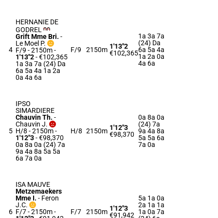
HERNANIE DE
GODREL
1a 3a 7a
Grift Mme Bri.
-
(24) Da
Le Moel P.
1'13"2
4
F/9
2150m
6a 5a 4a
F/9 - 2150m
-
€102,365
1a 2a 0a
1'13"2
- €102,365
4a 6a
1a 3a 7a (24) Da
6a 5a 4a 1a 2a
0a 4a 6a
IPSO
SIMARDIERE
Chauvin Th.
-
0a 8a 0a
Chauvin J.
(24) 7a
1'12"3
5
H/8 - 2150m
-
H/8
2150m
9a 4a 8a
€98,370
1'12"3
- €98,370
5a 5a 6a
0a 8a 0a (24) 7a
7a 0a
9a 4a 8a 5a 5a
6a 7a 0a
ISA MAUVE
Metzemaekers
Mme I.
-
Feron
5a 1a 0a
J.C.
2a 1a 1a
1'12"3
6
F/7 - 2150m
-
F/7
2150m
1a 0a 7a
€91,942