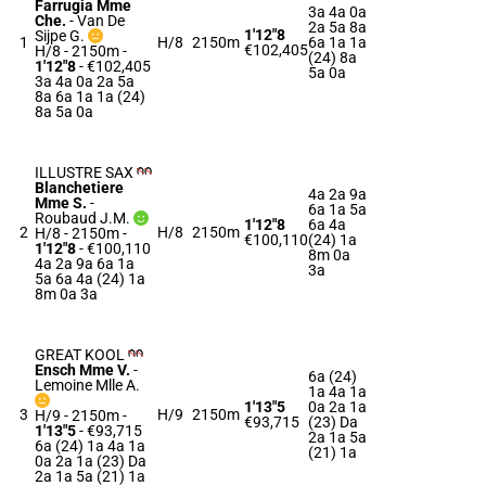
Farrugia Mme
3a 4a 0a
Che.
-
Van De
2a 5a 8a
1'12"8
Sijpe G.
1
H/8
2150m
6a 1a 1a
€102,405
H/8 - 2150m
-
(24) 8a
1'12"8
- €102,405
5a 0a
3a 4a 0a 2a 5a
8a 6a 1a 1a (24)
8a 5a 0a
ILLUSTRE SAX
Blanchetiere
4a 2a 9a
Mme S.
-
6a 1a 5a
Roubaud J.M.
1'12"8
6a 4a
2
H/8
2150m
H/8 - 2150m
-
€100,110
(24) 1a
1'12"8
- €100,110
8m 0a
4a 2a 9a 6a 1a
3a
5a 6a 4a (24) 1a
8m 0a 3a
GREAT KOOL
Ensch Mme V.
-
6a (24)
Lemoine Mlle A.
1a 4a 1a
1'13"5
0a 2a 1a
3
H/9
2150m
H/9 - 2150m
-
€93,715
(23) Da
1'13"5
- €93,715
2a 1a 5a
6a (24) 1a 4a 1a
(21) 1a
0a 2a 1a (23) Da
2a 1a 5a (21) 1a