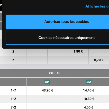
WINNINGS
Afficher les d
SINGLE
Autoriser tous les cookies
1
24,80 €
4,90 €
Cookies nécessaires uniquement
7
6,30 €
2,10 €
2
1,80 €
6
6,70 €
FORECAST
1-7
43,20 €
14,40 €
1-2
10,80 €
7-2
4,50 €