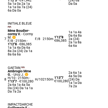
1'12"3
- €91,942
(24) 6a
5a 1a 0a 2a 1a
Da 0a
1a 1a 0a 7a (24)
6a Da 0a
INITIALE BLEUE
Mme Boudier-
1a 1a 4a
cormy V.
-
Cormy
Da 6a 8a
1'12"8
M.
7
F/8
2150m
2a (24)
€86,385
F/8 - 2150m
-
2a 1a 8a
1'12"8
- €86,385
6a 6a
1a 1a 4a Da 6a
8a 2a (24) 2a 1a
8a 6a 6a
GAETAN
Ambrogio Mme
2a 6a 1a
G.
-
Uroz J.
4a 5a Da
1'13"7
H/10 - 2150m
-
8
H/10
2150m
(24) Da
€100,280
1'13"7
- €100,280
1a 1a Da
2a 6a 1a 4a 5a
7a 2a
Da (24) Da 1a 1a
Da 7a 2a
IMPACTDARCHE
Guillemain F.
-