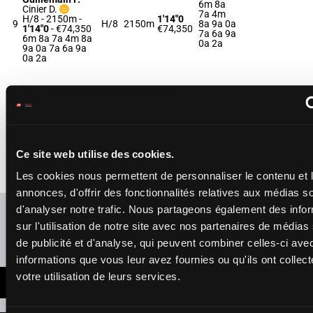
6m 8a
Cinier D.
7a 4m
H/8 - 2150m
-
1'14"0
9
H/8
2150m
8a 9a 0a
1'14"0
- €74,350
€74,350
7a 6a 9a
6m 8a 7a 4m 8a
0a 2a
9a 0a 7a 6a 9a
0a 2a
HIDALGO
PLANCHETTE
Debono Dan.
-
3a 0a 2a
Fleury Q.
0a 1a 0a
1'14"8
10
H/9 - 2150m
-
H/9
2150m
5a (24)
€69,345
1'14"8
- €69,345
4a 6a 8a
Ce site web utilise des cookies.
3a 0a 2a 0a 1a
5a 2a
0a 5a (24) 4a 6a
8a 5a 2a
Les cookies nous permettent de personnaliser le contenu et 
annonces, d'offrir des fonctionnalités relatives aux médias s
Refresh odds
d'analyser notre trafic. Nous partageons également des info
sur l'utilisation de notre site avec nos partenaires de médias
Presence of favorite horses
de publicité et d'analyse, qui peuvent combiner celles-ci ave
informations que vous leur avez fournies ou qu'ils ont collect
votre utilisation de leurs services.
LATEST NEWS