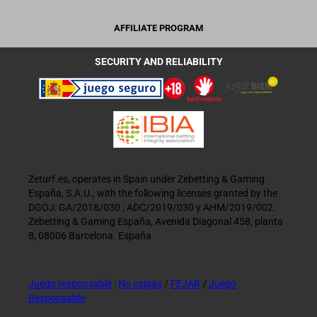
AFFILIATE PROGRAM
SECURITY AND RELIABILITY
Zeturf.es, operates in Spain under Zebetting & Gaming
España, S.A.U., with the following licenses granted by the
DGOJ: GA/2018/030 ; ADC/2019/030 y AHM/2019/002.
Zebetting & Gaming España, Avenida Diagonal 458, planta
8, 08006 Barcelona. España
Juego responsable
:
No caigas
/
FEJAR
/
Juego
Responsable