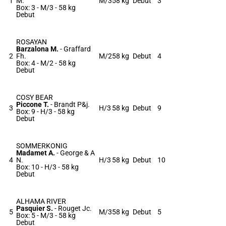
1
M.
M/3
58 kg
Debut
3
Box: 3 -
M/3 -
58 kg
Debut
ROSAYAN
Barzalona M.
-
Graffard
2
Fh.
M/2
58 kg
Debut
4
Box: 4 -
M/2 -
58 kg
Debut
COSY BEAR
Piccone T.
-
Brandt P&j.
3
H/3
58 kg
Debut
9
Box: 9 -
H/3 -
58 kg
Debut
SOMMERKONIG
Madamet A.
-
George & A
4
N.
H/3
58 kg
Debut
10
Box: 10 -
H/3 -
58 kg
Debut
ALHAMA RIVER
Pasquier S.
-
Rouget Jc.
5
M/3
58 kg
Debut
5
Box: 5 -
M/3 -
58 kg
Debut