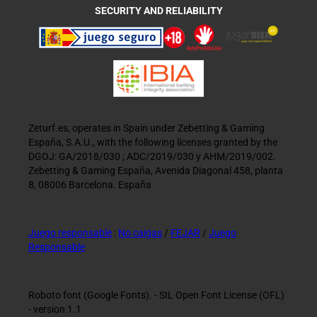
SECURITY AND RELIABILITY
Zeturf.es, operates in Spain under Zebetting & Gaming
España, S.A.U., with the following licenses granted by the
DGOJ: GA/2018/030 ; ADC/2019/030 y AHM/2019/002.
Zebetting & Gaming España, Avenida Diagonal 458, planta
8, 08006 Barcelona. España
Juego responsable
:
No caigas
/
FEJAR
/
Juego
Responsable
Roboto font (Google Fonts). - SIL Open Font License (OFL)
- version 1.1