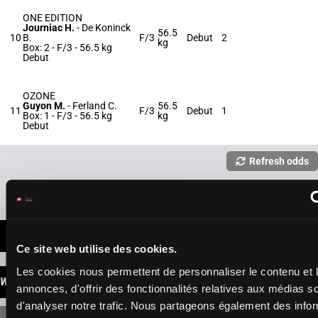
ONE EDITION
Journiac H.
-
De Koninck
56.5
10
B.
F/3
Debut
2
kg
Box: 2 -
F/3 -
56.5 kg
Debut
OZONE
Guyon M.
-
Ferland C.
56.5
11
F/3
Debut
1
Box: 1 -
F/3 -
56.5 kg
kg
Debut
Refresh odds
Presence of favorite horses
LATEST NEWS
Ce site web utilise des cookies.
Les cookies nous permettent de personnaliser le contenu et 
WINNINGS
annonces, d'offrir des fonctionnalités relatives aux médias s
d'analyser notre trafic. Nous partageons également des info
SINGLE