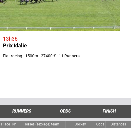
13h36
Prix Idalie
Flat racing - 1500m - 27400 € - 11 Runners
RUNNERS
ODDS
FINISH
Place
N°
Horses (sex/age) team
Jockey
Odds
Distances