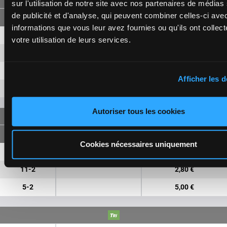
sur l'utilisation de notre site avec nos partenaires de médias
de publicité et d'analyse, qui peuvent combiner celles-ci ave
informations que vous leur avez fournies ou qu'ils ont collect
11
3,10 €
1,30 €
votre utilisation de leurs services.
5
11,40 €
2,00 €
2
1,20 €
Afficher les d
6
8,10 €
Autoriser tous les cookies
FORECAST
Cookies nécessaires uniquement
11-5
22,20 €
6,10 €
11-2
2,80 €
5-2
5,00 €