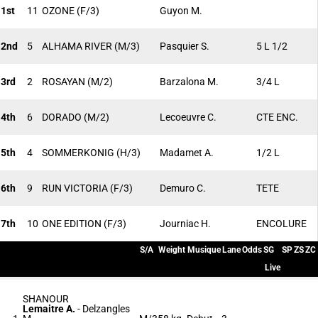
1st
11
OZONE
(F/3)
Guyon M.
2nd
5
ALHAMA RIVER
(M/3)
Pasquier S.
5 L 1/2
3rd
2
ROSAYAN
(M/2)
Barzalona M.
3/4 L
4th
6
DORADO
(M/2)
Lecoeuvre C.
CTE ENC.
5th
4
SOMMERKONIG
(H/3)
Madamet A.
1/2 L
6th
9
RUN VICTORIA
(F/3)
Demuro C.
TETE
7th
10
ONE EDITION
(F/3)
Journiac H.
ENCOLURE
S/A
Weight
Musique
Lane
Odds
SG
SP
ZS
ZC
Live
SHANOUR
Lemaitre A.
-
Delzangles