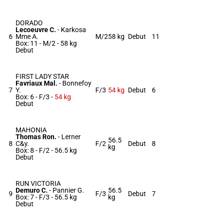
DORADO
Lecoeuvre C.
-
Karkosa
6
Mme A.
M/2
58 kg
Debut
11
Box: 11 -
M/2 -
58 kg
Debut
FIRST LADY STAR
Favriaux Mal.
-
Bonnefoy
7
Y.
F/3
54 kg
Debut
6
Box: 6 -
F/3 -
54 kg
Debut
MAHONIA
Thomas Ron.
-
Lerner
56.5
8
C&y.
F/2
Debut
8
kg
Box: 8 -
F/2 -
56.5 kg
Debut
RUN VICTORIA
Demuro C.
-
Pannier G.
56.5
9
F/3
Debut
7
Box: 7 -
F/3 -
56.5 kg
kg
Debut