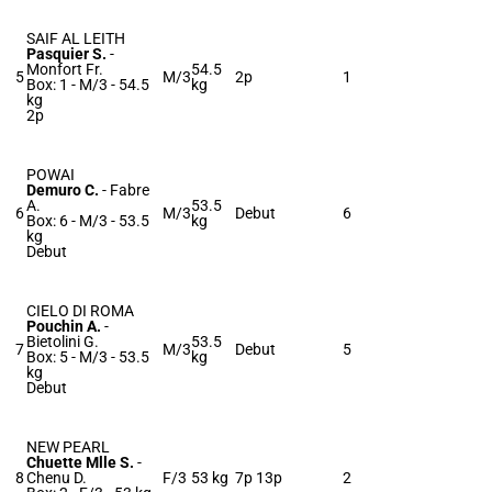
SAIF AL LEITH
Pasquier S.
-
Monfort Fr.
54.5
5
M/3
2p
1
Box: 1 -
M/3 -
54.5
kg
kg
2p
POWAI
Demuro C.
-
Fabre
A.
53.5
6
M/3
Debut
6
Box: 6 -
M/3 -
53.5
kg
kg
Debut
CIELO DI ROMA
Pouchin A.
-
Bietolini G.
53.5
7
M/3
Debut
5
Box: 5 -
M/3 -
53.5
kg
kg
Debut
NEW PEARL
Chuette Mlle S.
-
8
Chenu D.
F/3
53 kg
7p 13p
2