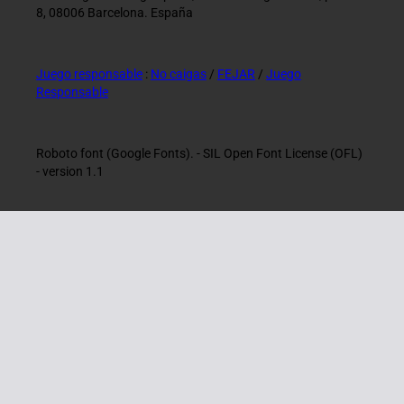
8, 08006 Barcelona. España
Juego responsable
:
No caigas
/
FEJAR
/
Juego
Responsable
Roboto font (Google Fonts). - SIL Open Font License (OFL)
- version 1.1