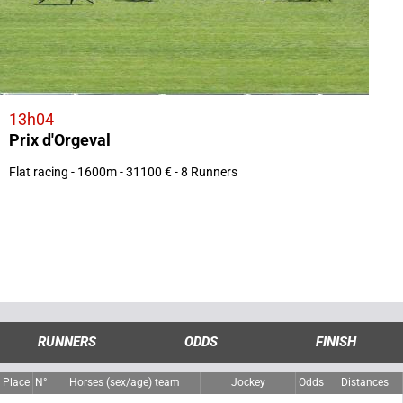
13h04
Prix d'Orgeval
Flat racing - 1600m - 31100 € - 8 Runners
RUNNERS
ODDS
FINISH
Place
N°
Horses (sex/age) team
Jockey
Odds
Distances