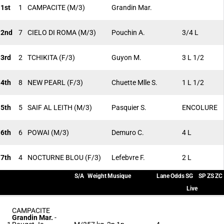
1st
1
CAMPACITE
(M/3)
Grandin Mar.
2nd
7
CIELO DI ROMA
(M/3)
Pouchin A.
3/4 L
3rd
2
TCHIKITA
(F/3)
Guyon M.
3 L 1/2
4th
8
NEW PEARL
(F/3)
Chuette Mlle S.
1 L 1/2
5th
5
SAIF AL LEITH
(M/3)
Pasquier S.
ENCOLURE
6th
6
POWAI
(M/3)
Demuro C.
4 L
7th
4
NOCTURNE BLOU
(F/3)
Lefebvre F.
2 L
S/A
Weight
Musique
Lane
Odds
SG
SP
ZS
ZC
Live
CAMPACITE
Grandin Mar.
-