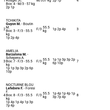
1
Rouget Jc.
M/3
57 kg
2p 1p
4
Box: 4 -
M/3 -
57 kg
2p 1p
TCHIKITA
Guyon M.
-
Boutin
M.
55.5
2
F/3
1p 2p 4p
3
Box: 3 -
F/3 -
55.5
kg
kg
1p 2p 4p
AMELIA
Barzalona M.
-
Schepens A.
55.5
1p 1p 3p 3p 2p
3
Box: 7 -
F/3 -
55.5
F/3
7
kg
6p 10p
kg
1p 1p 3p 3p 2p 6p
10p
NOCTURNE BLOU
Lefebvre F.
-
Foresi
F.
55.5
1p 4p 1p 4p 1p
4
Box: 8 -
F/3 -
55.5
F/3
8
kg
3p 7p 4p
kg
1p 4p 1p 4p 1p 3p
7p 4p