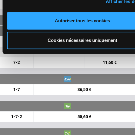
Afficher les d
8
12,80 €
Autoriser tous les cookies
FORECAST
Cookies nécessaires uniquement
1-7
23,20 €
8,80 €
1-2
4,90 €
7-2
11,60 €
1-7
36,50 €
1-7-2
55,60 €