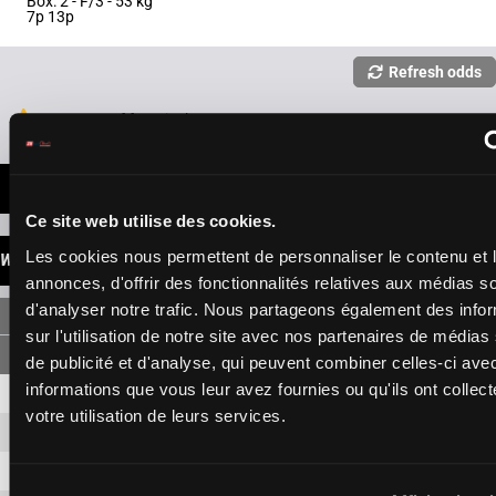
Box: 2 -
F/3 -
53 kg
7p 13p
Refresh odds
Presence of favorite horses
LATEST NEWS
Ce site web utilise des cookies.
Les cookies nous permettent de personnaliser le contenu et 
WINNINGS
annonces, d'offrir des fonctionnalités relatives aux médias s
d'analyser notre trafic. Nous partageons également des info
SINGLE
sur l'utilisation de notre site avec nos partenaires de médias
de publicité et d'analyse, qui peuvent combiner celles-ci ave
informations que vous leur avez fournies ou qu'ils ont collect
1
4,30 €
1,50 €
votre utilisation de leurs services.
7
6,50 €
3,10 €
2
2,40 €