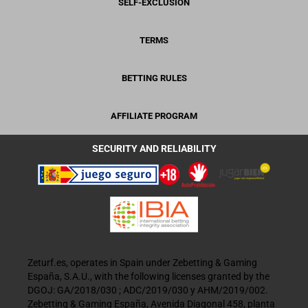
SELF-EXCLUSION
TERMS
BETTING RULES
AFFILIATE PROGRAM
SECURITY AND RELIABILITY
Zeturf.es, operates in Spain under Zebetting & Gaming
España, S.A.U., with the following licenses granted by the
DGOJ: GA/2018/030 ; ADC/2019/030 y AHM/2019/002.
Zebetting & Gaming España, Avenida Diagonal 458, planta