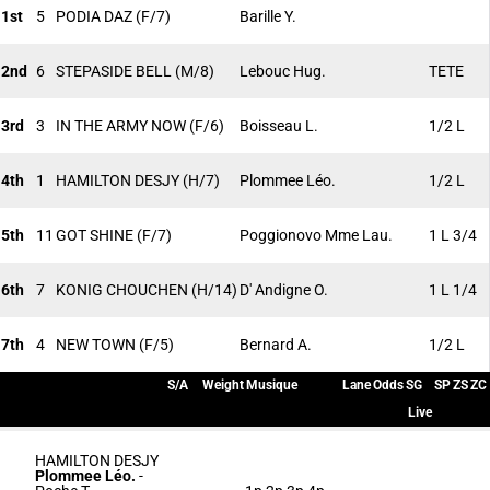
1st
5
PODIA DAZ
(F/7)
Barille Y.
2nd
6
STEPASIDE BELL
(M/8)
Lebouc Hug.
TETE
3rd
3
IN THE ARMY NOW
(F/6)
Boisseau L.
1/2 L
4th
1
HAMILTON DESJY
(H/7)
Plommee Léo.
1/2 L
5th
11
GOT SHINE
(F/7)
Poggionovo Mme Lau.
1 L 3/4
6th
7
KONIG CHOUCHEN
(H/14)
D' Andigne O.
1 L 1/4
7th
4
NEW TOWN
(F/5)
Bernard A.
1/2 L
S/A
Weight
Musique
Lane
Odds
SG
SP
ZS
ZC
Live
HAMILTON DESJY
Plommee Léo.
-