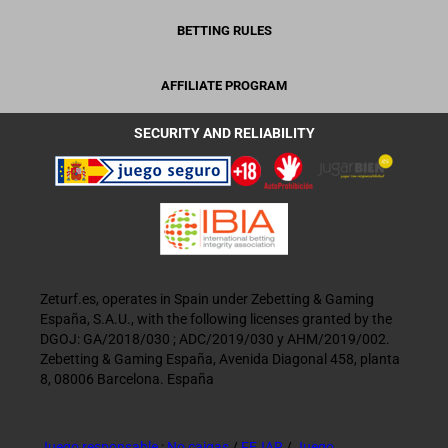
BETTING RULES
AFFILIATE PROGRAM
SECURITY AND RELIABILITY
Zeturf.es, operates in Spain under Zebetting & Gaming
España, S.A.U., with the following licenses granted by the
DGOJ: GA/2018/030 ; ADC/2019/030 y AHM/2019/002.
Zebetting & Gaming España, Avenida Diagonal 458, planta
8, 08006 Barcelona. España
Juego responsable
:
No caigas
/
FEJAR
/
Juego