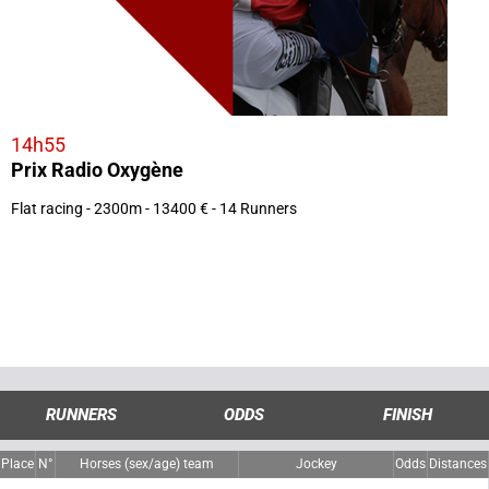
14h55
Prix Radio Oxygène
Flat racing - 2300m - 13400 € - 14 Runners
RUNNERS
ODDS
FINISH
Place
N°
Horses (sex/age) team
Jockey
Odds
Distances