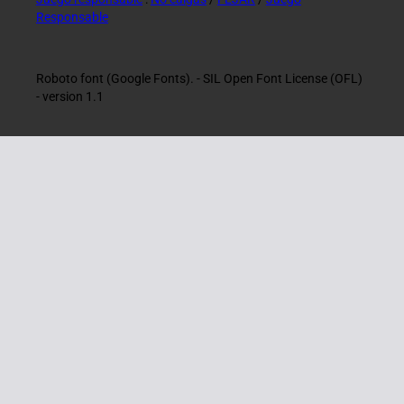
Responsable
Roboto font (Google Fonts). - SIL Open Font License (OFL)
- version 1.1