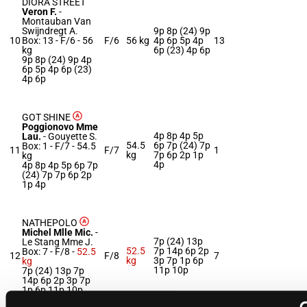
DIORA STREET
Veron F.
-
Montauban Van
Swijndregt A.
9p 8p (24) 9p
10
Box: 13 -
F/6 -
56
F/6
56 kg
4p 6p 5p 4p
13
kg
6p (23) 4p 6p
9p 8p (24) 9p 4p
6p 5p 4p 6p (23)
4p 6p
GOT SHINE
Poggionovo Mme
4p 8p 4p 5p
Lau.
-
Gouyette S.
54.5
6p 7p (24) 7p
Box: 1 -
F/7 -
54.5
11
F/7
1
kg
7p 6p 2p 1p
kg
4p
4p 8p 4p 5p 6p 7p
(24) 7p 7p 6p 2p
1p 4p
NATHEPOLO
Michel Mlle Mic.
-
7p (24) 13p
Le Stang Mme J.
52.5
7p 14p 6p 2p
Box: 7 -
F/8 -
52.5
12
F/8
7
kg
3p 7p 1p 6p
kg
11p 10p
7p (24) 13p 7p
14p 6p 2p 3p 7p
1p 6p 11p 10p