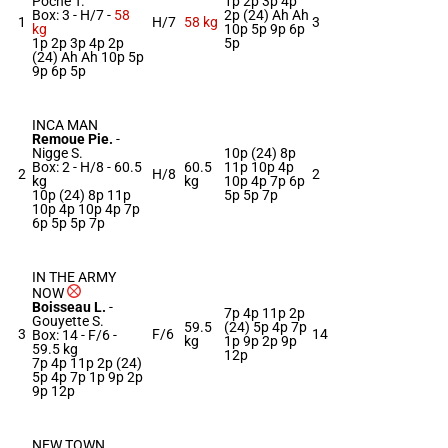
Poche T.
1p 2p 3p 4p
Box: 3 -
H/7 -
58
2p (24) Ah Ah
1
H/7
58 kg
3
kg
10p 5p 9p 6p
1p 2p 3p 4p 2p
5p
(24) Ah Ah 10p 5p
9p 6p 5p
INCA MAN
Remoue Pie.
-
Nigge S.
10p (24) 8p
Box: 2 -
H/8 -
60.5
60.5
11p 10p 4p
2
H/8
2
kg
kg
10p 4p 7p 6p
10p (24) 8p 11p
5p 5p 7p
10p 4p 10p 4p 7p
6p 5p 5p 7p
IN THE ARMY
NOW
Boisseau L.
-
7p 4p 11p 2p
Gouyette S.
59.5
(24) 5p 4p 7p
3
F/6
14
Box: 14 -
F/6 -
kg
1p 9p 2p 9p
59.5 kg
12p
7p 4p 11p 2p (24)
5p 4p 7p 1p 9p 2p
9p 12p
NEW TOWN