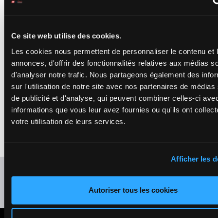
COCO LIGHT
Santiago Mlle D.
-
Kahn A.
6p 4p 5p 7p
Box: 5 -
H/8 -
52.5
16p (24) 12p
Ce site web utilise des cookies.
52.5
13
kg
H/8
(23) 11p 11p
5
kg
6p 4p 5p 7p 16p
9p 11p 5p
Les cookies nous permettent de personnaliser le contenu et 
(24) 12p (23) 11p
13p
11p 9p 11p 5p
annonces, d'offrir des fonctionnalités relatives aux médias s
13p
d'analyser notre trafic. Nous partageons également des info
sur l'utilisation de notre site avec nos partenaires de médias
MOUNKA
de publicité et d'analyse, qui peuvent combiner celles-ci ave
Just S.
-
Poche T.
13p 14p 7p
informations que vous leur avez fournies ou qu'ils ont collect
Box: 8 -
H/7 -
51.5
9p 10p 13p
51.5
kg
14
H/7
5p (24) 16p
8
votre utilisation de leurs services.
kg
13p 14p 7p 9p
(23) 3p (22)
10p 13p 5p (24)
16p 3p 1p
16p (23) 3p (22)
16p 3p 1p
Afficher les d
Refresh odds
Presence of favorite horses
Autoriser tous les cookies