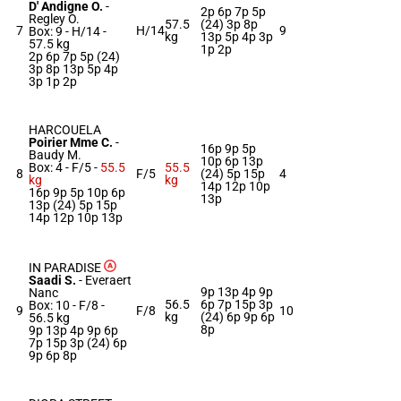
D' Andigne O.
-
2p 6p 7p 5p
Regley O.
57.5
(24) 3p 8p
7
H/14
9
Box: 9 -
H/14 -
kg
13p 5p 4p 3p
57.5 kg
1p 2p
2p 6p 7p 5p (24)
3p 8p 13p 5p 4p
3p 1p 2p
HARCOUELA
Poirier Mme C.
-
16p 9p 5p
Baudy M.
10p 6p 13p
Box: 4 -
F/5 -
55.5
55.5
8
F/5
(24) 5p 15p
4
kg
kg
14p 12p 10p
16p 9p 5p 10p 6p
13p
13p (24) 5p 15p
14p 12p 10p 13p
IN PARADISE
Saadi S.
-
Everaert
9p 13p 4p 9p
Nanc
56.5
6p 7p 15p 3p
Box: 10 -
F/8 -
9
F/8
10
kg
(24) 6p 9p 6p
56.5 kg
8p
9p 13p 4p 9p 6p
7p 15p 3p (24) 6p
9p 6p 8p