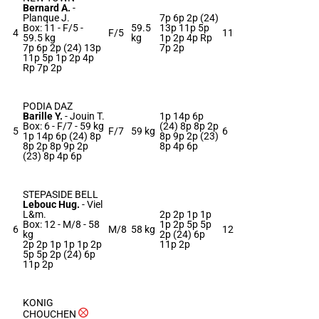
Bernard A.
-
Planque J.
7p 6p 2p (24)
Box: 11 -
F/5 -
59.5
13p 11p 5p
4
F/5
11
59.5 kg
kg
1p 2p 4p Rp
7p 6p 2p (24) 13p
7p 2p
11p 5p 1p 2p 4p
Rp 7p 2p
PODIA DAZ
Barille Y.
-
Jouin T.
1p 14p 6p
Box: 6 -
F/7 -
59 kg
(24) 8p 8p 2p
5
F/7
59 kg
6
1p 14p 6p (24) 8p
8p 9p 2p (23)
8p 2p 8p 9p 2p
8p 4p 6p
(23) 8p 4p 6p
STEPASIDE BELL
Lebouc Hug.
-
Viel
L&m.
2p 2p 1p 1p
Box: 12 -
M/8 -
58
1p 2p 5p 5p
6
M/8
58 kg
12
kg
2p (24) 6p
2p 2p 1p 1p 1p 2p
11p 2p
5p 5p 2p (24) 6p
11p 2p
KONIG
CHOUCHEN