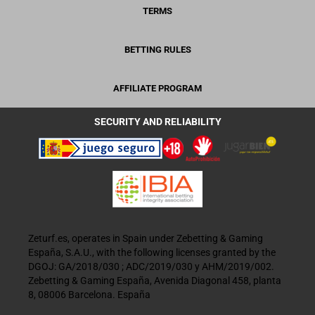
TERMS
BETTING RULES
AFFILIATE PROGRAM
SECURITY AND RELIABILITY
Zeturf.es, operates in Spain under Zebetting & Gaming
España, S.A.U., with the following licenses granted by the
DGOJ: GA/2018/030 ; ADC/2019/030 y AHM/2019/002.
Zebetting & Gaming España, Avenida Diagonal 458, planta
8, 08006 Barcelona. España