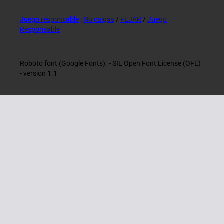
Juego responsable
:
No caigas
/
FEJAR
/
Juego
Responsable
Roboto font (Google Fonts). - SIL Open Font License (OFL)
- version 1.1