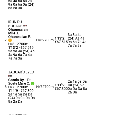
6a 4a 6a 5a 2a
9a 0a 6a 0a (24)
6a 5a 3a
IRUN DU
BOCAGE
Ohanessian
Mlle J.
-
3a 3a 4a
Ohanessian E.
1'13"2
(24) Aa 4a
7
H/8
2700m
€67,515
9a 6a 7a 4a
H/8 - 2700m
-
7a 7a 3a
1'13"2
- €67,515
3a 3a 4a (24) Aa
4a 9a 6a 7a 4a
7a 7a 3a
JAGUAR'S EYES
Garcia Dy.
-
De
2a 1a 5a Da
Soete Mme C.
1'11"9
Da (24) 9a
8
H/7
2700m
H/7 - 2700m
-
€67,800
0a Da Da 8a
1'11"9
- €67,800
2a Da
2a 1a 5a Da Da
(24) 9a 0a Da Da
8a 2a Da