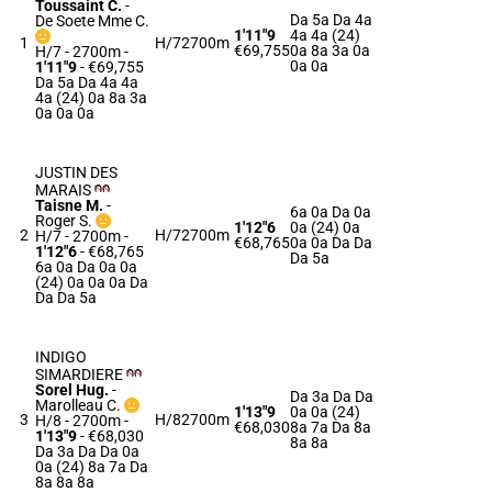
Toussaint C.
-
Da 5a Da 4a
De Soete Mme C.
1'11"9
4a 4a (24)
1
H/7
2700m
€69,755
0a 8a 3a 0a
H/7 - 2700m
-
0a 0a
1'11"9
- €69,755
Da 5a Da 4a 4a
4a (24) 0a 8a 3a
0a 0a 0a
JUSTIN DES
MARAIS
Taisne M.
-
6a 0a Da 0a
Roger S.
1'12"6
0a (24) 0a
2
H/7
2700m
H/7 - 2700m
-
€68,765
0a 0a Da Da
1'12"6
- €68,765
Da 5a
6a 0a Da 0a 0a
(24) 0a 0a 0a Da
Da Da 5a
INDIGO
SIMARDIERE
Sorel Hug.
-
Da 3a Da Da
Marolleau C.
1'13"9
0a 0a (24)
3
H/8
2700m
H/8 - 2700m
-
€68,030
8a 7a Da 8a
1'13"9
- €68,030
8a 8a
Da 3a Da Da 0a
0a (24) 8a 7a Da
8a 8a 8a