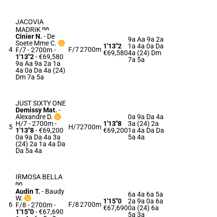
JACOVIA
MADRIK
Cinier N.
-
De
9a Aa 9a 2a
Soete Mme C.
1'13"2
1a 4a 0a Da
4
F/7
2700m
F/7 - 2700m
-
€69,580
4a (24) Dm
1'13"2
- €69,580
7a 5a
9a Aa 9a 2a 1a
4a 0a Da 4a (24)
Dm 7a 5a
JUST SIXTY ONE
Demissy Mat.
-
Alexandre D.
0a 9a Da 4a
H/7 - 2700m
-
1'13"8
3a (24) 2a
5
H/7
2700m
1'13"8
- €69,200
€69,200
1a 4a Da Da
0a 9a Da 4a 3a
5a 4a
(24) 2a 1a 4a Da
Da 5a 4a
IRMOSA BELLA
Audin T.
-
Baudy
6a 4a 6a 5a
W.
1'15"0
2a 9a 0a 6a
6
F/8
2700m
F/8 - 2700m
-
€67,690
0a (24) 6a
1'15"0
- €67,690
5a 3a