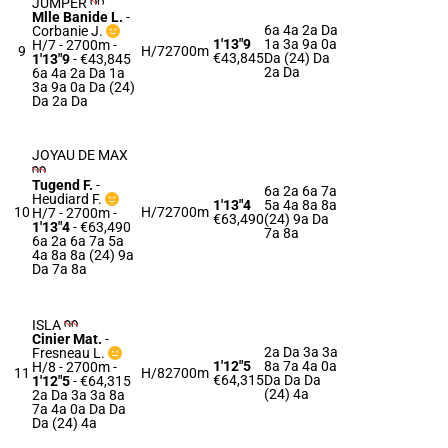
JUMPER
Mlle Banide L.
-
6a 4a 2a Da
Corbanie J.
1'13"9
1a 3a 9a 0a
H/7 - 2700m
-
9
H/7
2700m
€43,845
Da (24) Da
1'13"9
- €43,845
2a Da
6a 4a 2a Da 1a
3a 9a 0a Da (24)
Da 2a Da
JOYAU DE MAX
Tugend F.
-
6a 2a 6a 7a
Heudiard F.
1'13"4
5a 4a 8a 8a
10
H/7
2700m
H/7 - 2700m
-
€63,490
(24) 9a Da
1'13"4
- €63,490
7a 8a
6a 2a 6a 7a 5a
4a 8a 8a (24) 9a
Da 7a 8a
ISLA
Cinier Mat.
-
2a Da 3a 3a
Fresneau L.
1'12"5
8a 7a 4a 0a
H/8 - 2700m
-
11
H/8
2700m
€64,315
Da Da Da
1'12"5
- €64,315
(24) 4a
2a Da 3a 3a 8a
7a 4a 0a Da Da
Da (24) 4a