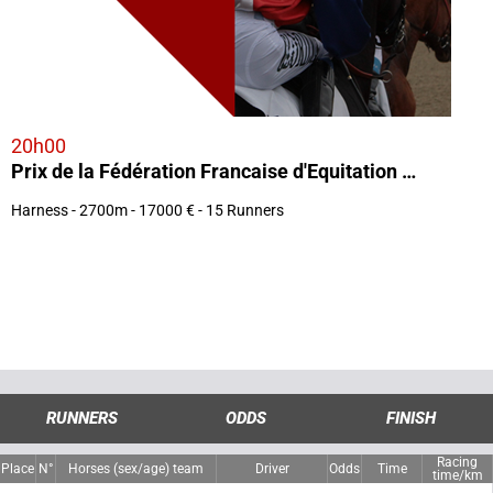
20h00
Prix de la Fédération Francaise d'Equitation (Prix de Namur)
Harness - 2700m - 17000 € - 15 Runners
RUNNERS
ODDS
FINISH
Racing
Place
N°
Horses (sex/age) team
Driver
Odds
Time
time/km