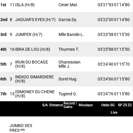
1st
11
ISLA
(H/8)
Cinier Mat.
03'21''93
01'14''80
2nd
8
JAGUAR'S EYES
(H/7)
Garcia Dy.
03'22''00
01'14''80
3rd
9
JUMPER
(H/7)
Mlle Banide L.
03'23''38
01'15''30
4th
16
IBRA DE LOU
(H/8)
Thurmes T.
03'23''88
01'15''50
IRUN DU BOCAGE
Ohanessian
5th
7
03'24''40
01'15''70
(H/8)
Mlle J.
INDIGO SIMARDIERE
6th
3
Sorel Hug.
03'24''66
01'15''80
(H/8)
ISIMONEY DU CHENE
7th
15
Tugend G.
03'24''76
01'15''80
(H/8)
Record /
S/A
Distance
Musique
Odds
SG
SP
ZS
ZC
Gains
Live
JUMBO DES
PRES