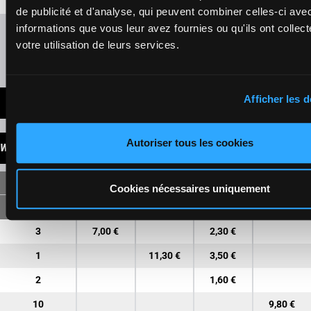
de publicité et d'analyse, qui peuvent combiner celles-ci ave
informations que vous leur avez fournies ou qu'ils ont collect
Refresh odds
votre utilisation de leurs services.
Presence of favorite horses
Afficher les d
LATEST NEWS
Autoriser tous les cookies
WINNINGS
SINGLE
Cookies nécessaires uniquement
3
7,00 €
2,30 €
1
11,30 €
3,50 €
2
1,60 €
10
9,80 €