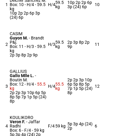
Delcher Sanchez M.
59.5
10p 2p 2p 6p
1
Box: 10 -
H/4 -
59.5
H/4
10
kg
3p (24) 6p
kg
10p 2p 2p 6p 3p
(24) 6p
CASIM
Guyon M.
-
Brandt
P&j.
59.5
2p 3p 8p 2p
2
H/3
11
Box: 11 -
H/3 -
59.5
kg
9p
kg
2p 3p 8p 2p 9p
GALLIUS
Gallo Mlle L.
-
Boutin M.
2p 2p 3p 10p
Box: 12 -
H/4 -
55.5
55.5
6p 5p 8p 5p
3
H/4
12
kg
kg
7p 1p 5p (24)
2p 2p 3p 10p 6p 5p
8p
8p 5p 7p 1p 5p (24)
8p
KOULIKORO
Veron F.
-
Jaffar
5p 3p 4p (24)
4
Radhi
F/4
59 kg
6
2p
Box: 6 -
F/4 -
59 kg
5p 3p 4p (24) 2p