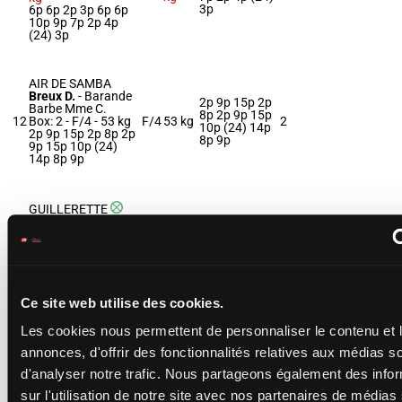
3p
6p 6p 2p 3p 6p 6p
10p 9p 7p 2p 4p
(24) 3p
AIR DE SAMBA
Breux D.
-
Barande
2p 9p 15p 2p
Barbe Mme C.
8p 2p 9p 15p
12
Box: 2 -
F/4 -
53 kg
F/4
53 kg
2
10p (24) 14p
2p 9p 15p 2p 8p 2p
8p 9p
9p 15p 10p (24)
14p 8p 9p
GUILLERETTE
Michel Mlle Mic.
-
Barande Barbe
51.5
13p 15p 10p
13
F/4
1
Mme C.
kg
7p 9p
Box: 1 -
F/4 -
51.5
kg
13p 15p 10p 7p 9p
Ce site web utilise des cookies.
Les cookies nous permettent de personnaliser le contenu et 
MAYA CHOP (NR)
Crastus A.
-
Parize
11p 9p 5p 2p
annonces, d'offrir des fonctionnalités relatives aux médias s
J.
51.5
14
H/4
8p 5p 1p 5p
H/4 -
51.5 kg
kg
d'analyser notre trafic. Nous partageons également des info
10p 9p 9p 7p
11p 9p 5p 2p 8p 5p
sur l'utilisation de notre site avec nos partenaires de médias
1p 5p 10p 9p 9p 7p