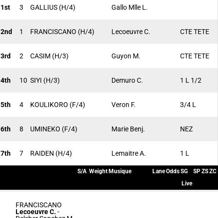
1st
3
GALLIUS
(H/4)
Gallo Mlle L.
2nd
1
FRANCISCANO
(H/4)
Lecoeuvre C.
CTE TETE
3rd
2
CASIM
(H/3)
Guyon M.
CTE TETE
4th
10
SIYI
(H/3)
Demuro C.
1 L 1/2
5th
4
KOULIKORO
(F/4)
Veron F.
3/4 L
6th
8
UMINEKO
(F/4)
Marie Benj.
NEZ
7th
7
RAIDEN
(H/4)
Lemaitre A.
1 L
S/A
Weight
Musique
Lane
Odds
SG
SP
ZS
ZC
Live
FRANCISCANO
Lecoeuvre C.
-