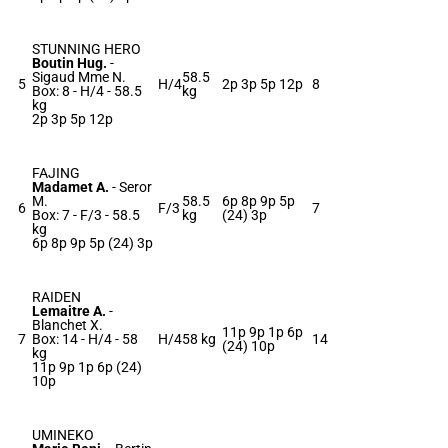
STUNNING HERO
Boutin Hug.
-
Sigaud Mme N.
58.5
5
H/4
2p 3p 5p 12p
8
Box: 8 -
H/4 -
58.5
kg
kg
2p 3p 5p 12p
FAJING
Madamet A.
-
Seror
M.
58.5
6p 8p 9p 5p
6
F/3
7
Box: 7 -
F/3 -
58.5
kg
(24) 3p
kg
6p 8p 9p 5p (24) 3p
RAIDEN
Lemaitre A.
-
Blanchet X.
11p 9p 1p 6p
7
Box: 14 -
H/4 -
58
H/4
58 kg
14
(24) 10p
kg
11p 9p 1p 6p (24)
10p
UMINEKO