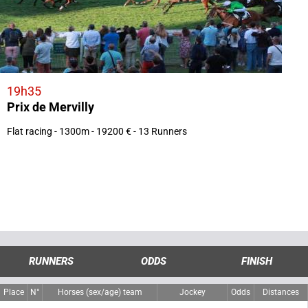
19h35
Prix de Mervilly
Flat racing - 1300m - 19200 € - 13 Runners
RUNNERS
ODDS
FINISH
Place
N°
Horses (sex/age) team
Jockey
Odds
Distances