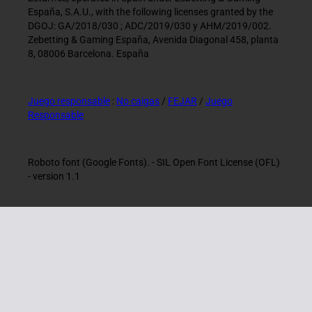
España, S.A.U., with the following licenses granted by the
DGOJ: GA/2018/030 ; ADC/2019/030 y AHM/2019/002.
Zebetting & Gaming España, Avenida Diagonal 458, planta
8, 08006 Barcelona. España
Juego responsable
:
No caigas
/
FEJAR
/
Juego
Responsable
Roboto font (Google Fonts). - SIL Open Font License (OFL)
- version 1.1