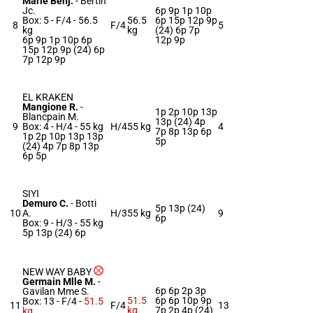
Marie Benj.
-
Bertin
Jc.
6p 9p 1p 10p
Box: 5 -
F/4 -
56.5
56.5
6p 15p 12p 9p
8
F/4
5
kg
kg
(24) 6p 7p
6p 9p 1p 10p 6p
12p 9p
15p 12p 9p (24) 6p
7p 12p 9p
EL KRAKEN
Mangione R.
-
1p 2p 10p 13p
Blancpain M.
13p (24) 4p
9
Box: 4 -
H/4 -
55 kg
H/4
55 kg
4
7p 8p 13p 6p
1p 2p 10p 13p 13p
5p
(24) 4p 7p 8p 13p
6p 5p
SIYI
Demuro C.
-
Botti
5p 13p (24)
10
A.
H/3
55 kg
9
6p
Box: 9 -
H/3 -
55 kg
5p 13p (24) 6p
NEW WAY BABY
Germain Mlle M.
-
6p 6p 2p 3p
Gavilan Mme S.
51.5
6p 6p 10p 9p
Box: 13 -
F/4 -
51.5
11
F/4
13
kg
7p 2p 4p (24)
kg