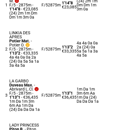
M.
(24) 2m 1m
1'14"8
1
F/5 - 2875m
-
F/5
2875m
Dm Dm 1m
€23,085
1'14"8
- €23,085
3m 0a
(24) 2m 1m Dm
Dm 1m 3m 0a
LINKIA DES
APRES
Potier Mat.
-
4a 4a 0a 0a
Potier O.
1'13"2
2a (24) 0a
2
F/5 - 2875m
-
F/5
2875m
€33,335
5a 5a 1a 3a
1'13"2
- €33,335
4a 5a
4a 4a 0a 0a 2a
(24) 0a 5a 5a 1a
3a 4a 5a
LA GARBO
Duveau Max.
-
Abrivard L.Cl.
1m Da 1m
F/5 - 2875m
-
1'13"1
3m 6m Aa
3
F/5
2875m
1'13"1
- €36,435
€36,435
1m Da (24)
1m Da 1m 3m
Da Da Da 1a
6m Aa 1m Da
(24) Da Da Da 1a
LADY PRINCESS
Piton B.
-
Piton