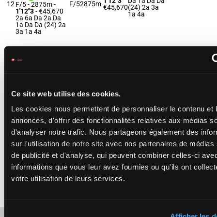
1'12"3
Da 1a Da Da
12
F/5
2875m
F/5 - 2875m
-
€45,670
(24) 2a 3a
1'12"3
- €45,670
1a 4a
2a 6a Da 2a Da
1a Da Da (24) 2a
3a 1a 4a
LEGENDE DES
ECUS
Desmottes A.
-
2a 8m 1m
Desmottes A.
1'12"8
2m 1m 6a
13
F/5
2875m
F/5 - 2875m
-
€46,575
Da Da (24)
1'12"8
- €46,575
Ce site web utilise des cookies.
2a 2a Da 2a
2a 8m 1m 2m
1m 6a Da Da
Les cookies nous permettent de personnaliser le contenu et 
(24) 2a 2a Da 2a
annonces, d'offrir des fonctionnalités relatives aux médias s
d'analyser notre trafic. Nous partageons également des info
LA DAME DE
sur l'utilisation de notre site avec nos partenaires de médias
COEUR
Dubois J.
-
de publicité et d'analyse, qui peuvent combiner celles-ci ave
3a Da 2a 2a
Dubois Jul.
1'12"3
2a 6a Da
14
F/5
2875m
informations que vous leur avez fournies ou qu'ils ont collect
F/5 - 2875m
-
€46,720
(24) 7a 4a
1'12"3
- €46,720
7a 2a 1a
votre utilisation de leurs services.
3a Da 2a 2a 2a
6a Da (24) 7a 4a
7a 2a 1a
Afficher les d