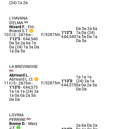
(24) 1a 2a
L'HAVANA
D'ELMA
Nivard F.
-
Ent.
Da 5a 2a 6a
Briand S.T.
1'12"3
7a Da (24)
10
F/5
2875m
F/5 - 2875m
-
€44,540
7a 5a Da 1a
1'12"3
- €44,540
Da 3a
Da 5a 2a 6a 7a
Da (24) 7a 5a Da
1a Da 3a
LA BREVINOISE
Abrivard L.
-
1a 1a 1a
Abrivard L.Cl.
1'13"0
(24) 2a 1a
11
F/5
2875m
F/5 - 2875m
-
€44,575
0a 0a 2a 5a
1'13"0
- €44,575
Da Da
1a 1a 1a (24) 2a
1a 0a 0a 2a 5a
Da Da
LOVINA
PERRINE
Bonne D.
-
Mary
2a 6a Da 2a
J.F.