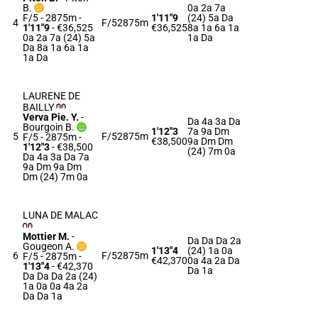
B.
0a 2a 7a
F/5 - 2875m
-
1'11"9
(24) 5a Da
4
F/5
2875m
1'11"9
- €36,525
€36,525
8a 1a 6a 1a
0a 2a 7a (24) 5a
1a Da
Da 8a 1a 6a 1a
1a Da
LAURENE DE
BAILLY
Verva Pie. Y.
-
Da 4a 3a Da
Bourgoin B.
1'12"3
7a 9a Dm
5
F/5
2875m
F/5 - 2875m
-
€38,500
9a Dm Dm
1'12"3
- €38,500
(24) 7m 0a
Da 4a 3a Da 7a
9a Dm 9a Dm
Dm (24) 7m 0a
LUNA DE MALAC
Mottier M.
-
Da Da Da 2a
Gougeon A.
1'13"4
(24) 1a 0a
6
F/5
2875m
F/5 - 2875m
-
€42,370
0a 4a 2a Da
1'13"4
- €42,370
Da 1a
Da Da Da 2a (24)
1a 0a 0a 4a 2a
Da Da 1a