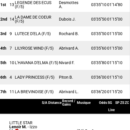
LEGENDE DES ECUS
Desmottes
1st
13
03'35''10
01'14''80
(F/5)
A.
LA DAME DE COEUR
2nd
14
Dubois J.
03'35''50
01'15''00
(F/5)
3rd
9
LUTECE D'ELA
(F/5)
Rochard B.
03'35''50
01'15''00
4th
7
LILYROSE WIND
(F/5)
Abrivard A.
03'35''60
01'15''00
5th
10
L'HAVANA D'ELMA
(F/5)
Nivard F.
03'35''80
01'15''10
6th
4
LADY PRINCESS
(F/5)
Piton B.
03'36''00
01'15''10
7th
11
LA BREVINOISE
(F/5)
Abrivard L.
03'36''20
01'15''20
Record /
S/A
Distance
Musique
Odds
SG
SP
ZS
ZC
Gains
Live
LITTLE STAR
Lenoir M.
-
Izzo