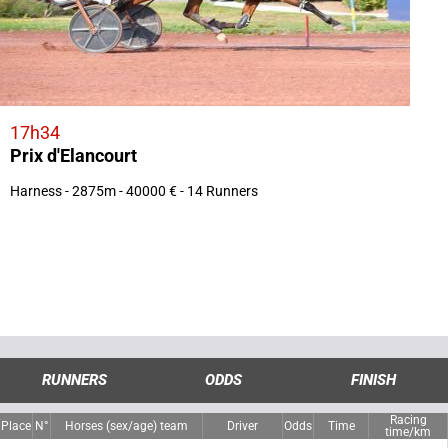
17h34
Prix d'Elancourt
Harness - 2875m - 40000 € - 14 Runners
RUNNERS
ODDS
FINISH
Racing
Place
N°
Horses (sex/age) team
Driver
Odds
Time
time/km