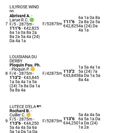
LILYROSE WIND
Abrivard A.
-
6a 1a 0a 8a
Larue R.C.
1'11"6
2a 8a 2a 5a
7
F/5
2875m
F/5 - 2875m
-
€42,825
4a (24) Da
1'11"6
- €42,825
4a 1a
6a 1a 0a 8a 2a
8a 2a 5a 4a (24)
Da 4a 1a
LOUISIANA DU
DERBY
Ploquin Pau. Ph.
1a 5a 4a 1a
-
Ploquin P.
1'13"2
5a (24) 7a
8
F/4 - 2875m
-
F/4
2875m
€43,845
8a Da 1a 5a
1'13"2
- €43,845
8a 4a
1a 5a 4a 1a 5a
(24) 7a 8a Da 1a
5a 8a 4a
LUTECE D'ELA
Rochard B.
-
5a 4a 4a 5a
Cuiller C.
1'13"6
6a 5a 1a Da
F/5 - 2875m
-
9
F/5
2875m
€44,250
1a Da (24)
1'13"6
- €44,250
1a 2a
5a 4a 4a 5a 6a
5a 1a Da 1a Da