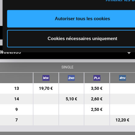
Refresh odds
Presence of favorite horses
Autoriser tous les cookies
LATEST NEWS
Cookies nécessaires uniquement
WINNINGS
SINGLE
13
19,70 €
3,50 €
14
5,10 €
2,60 €
9
2,50 €
7
12,20 €