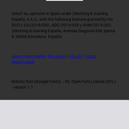
Zeturf.es, operates in Spain under Zebetting & Gaming
España, S.A.U., with the following licenses granted by the
DGOJ: GA/2018/030 ; ADC/2019/030 y AHM/2019/002.
Zebetting & Gaming España, Avenida Diagonal 458, planta
8, 08006 Barcelona. España
Juego responsable
:
No caigas
/
FEJAR
/
Juego
Responsable
Roboto font (Google Fonts). - SIL Open Font License (OFL)
- version 1.1