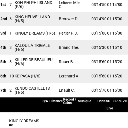
KOH PHI PHI ISLAND
Lelievre Mlle
1st
7
03'14''50
01'14''80
(F/6)
C.
KING HEUVELLAND
2nd
6
Brouwer D.
03'14''90
01'15''00
(H/5)
3rd
1
KINGLY DREAMS
(H/6)
Peltier F. J.
03'15''00
01'15''00
KALOU LA TRIGALE
4th
3
Briand Thé.
03'15''30
01'15''10
(H/6)
KILLER DE BEAULIEU
5th
8
Rouer B.
03'15''60
01'15''20
(H/6)
6th
10
KE PASA
(H/6)
Lerenard A.
03'15''60
01'15''20
KENDO CASTELETS
7th
2
Enault C.
03'15''70
01'15''30
(H/6)
Record /
S/A
Distance
Musique
Odds
SG
SP
ZS
ZC
Gains
Live
KINGLY DREAMS