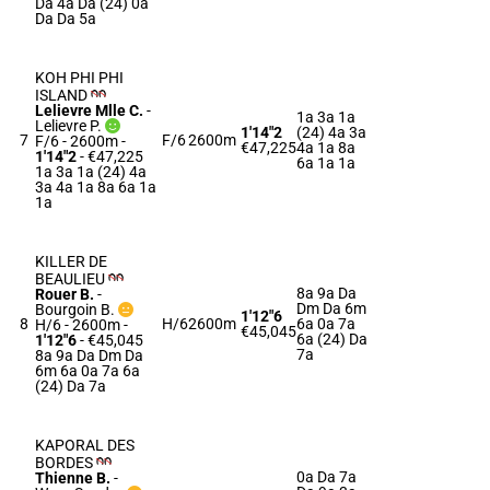
Da 4a Da (24) 0a
Da Da 5a
KOH PHI PHI
ISLAND
Lelievre Mlle C.
-
1a 3a 1a
Lelievre P.
1'14"2
(24) 4a 3a
7
F/6
2600m
F/6 - 2600m
-
€47,225
4a 1a 8a
1'14"2
- €47,225
6a 1a 1a
1a 3a 1a (24) 4a
3a 4a 1a 8a 6a 1a
1a
KILLER DE
BEAULIEU
8a 9a Da
Rouer B.
-
Dm Da 6m
Bourgoin B.
1'12"6
8
H/6
2600m
6a 0a 7a
H/6 - 2600m
-
€45,045
6a (24) Da
1'12"6
- €45,045
7a
8a 9a Da Dm Da
6m 6a 0a 7a 6a
(24) Da 7a
KAPORAL DES
BORDES
0a Da 7a
Thienne B.
-