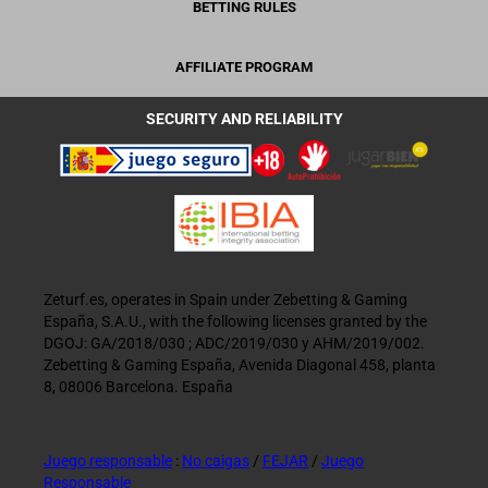
BETTING RULES
AFFILIATE PROGRAM
SECURITY AND RELIABILITY
Zeturf.es, operates in Spain under Zebetting & Gaming
España, S.A.U., with the following licenses granted by the
DGOJ: GA/2018/030 ; ADC/2019/030 y AHM/2019/002.
Zebetting & Gaming España, Avenida Diagonal 458, planta
8, 08006 Barcelona. España
Juego responsable
:
No caigas
/
FEJAR
/
Juego
Responsable