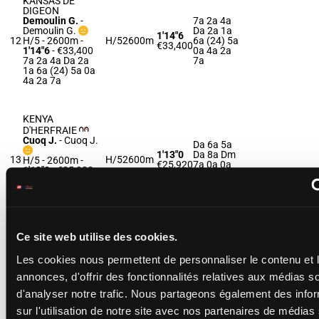
KANSAS DE
DIGEON
Demoulin G.
-
7a 2a 4a
Demoulin G.
Da 2a 1a
1'14"6
12
H/5 - 2600m
-
H/5
2600m
6a (24) 5a
€33,400
1'14"6
- €33,400
0a 4a 2a
7a 2a 4a Da 2a
7a
1a 6a (24) 5a 0a
4a 2a 7a
KENYA
D'HERFRAIE
Cuoq J.
-
Cuoq J.
Da 6a 5a
1'13"0
Da 8a Dm
13
H/5
2600m
H/5 - 2600m
-
€25,920
7a 0a 0a
1'13"0
- €25,920
6m Dm Da
Da 6a 5a Da 8a
Dm 7a 0a 0a 6m
Dm Da
Ce site web utilise des cookies.
KARONY
MAJEAN
Cury A.
-
Cury B.
Da 4a Da
Les cookies nous permettent de personnaliser le contenu et 
Da Da 4a
1'14"0
annonces, d'offrir des fonctionnalités relatives aux médias s
14
H/6 - 2600m
-
H/6
2600m
0a (24) 6a
€22,435
1'14"0
- €22,435
1a 2a Da
d'analyser notre trafic. Nous partageons également des info
Da 4a Da Da Da
3a
4a 0a (24) 6a 1a
sur l'utilisation de notre site avec nos partenaires de médias
2a Da 3a