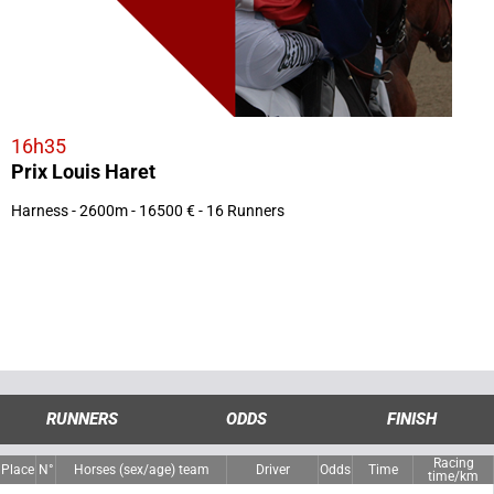
16h35
Prix Louis Haret
Harness - 2600m - 16500 € - 16 Runners
RUNNERS
ODDS
FINISH
Racing
Place
N°
Horses (sex/age) team
Driver
Odds
Time
time/km