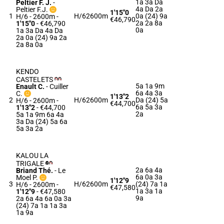
1a 3a Da
Peltier F. J.
-
4a Da 2a
Peltier F.J.
1'15"0
1
H/6
2600m
0a (24) 9a
H/6 - 2600m
-
€46,790
2a 2a 8a
1'15"0
- €46,790
0a
1a 3a Da 4a Da
2a 0a (24) 9a 2a
2a 8a 0a
KENDO
CASTELETS
5a 1a 9m
Enault C.
-
Cuiller
6a 4a 3a
C.
1'13"2
2
H/6
2600m
Da (24) 5a
H/6 - 2600m
-
€44,700
6a 5a 3a
1'13"2
- €44,700
2a
5a 1a 9m 6a 4a
3a Da (24) 5a 6a
5a 3a 2a
KALOU LA
TRIGALE
2a 6a 4a
Briand Thé.
-
Le
6a 0a 3a
Moel P.
1'12"9
3
H/6
2600m
(24) 7a 1a
H/6 - 2600m
-
€47,580
1a 3a 1a
1'12"9
- €47,580
9a
2a 6a 4a 6a 0a 3a
(24) 7a 1a 1a 3a
1a 9a