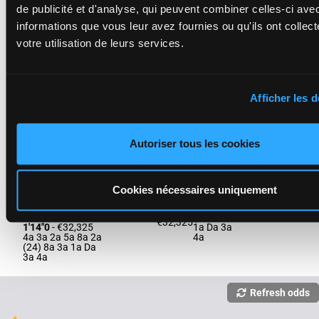
de publicité et d'analyse, qui peuvent combiner celles-ci ave
informations que vous leur avez fournies ou qu'ils ont collect
KERJACQUES
votre utilisation de leurs services.
RED
Mathias-
7a 5a Da
maisonnette
Da 0a Da
Mme Tam.
-
1'14"5
15
H/5
2600m
(24) 9a Da
Lavigne Y.
€27,255
Afficher les d
Da 6a 3a
H/5 - 2600m
-
1a
1'14"5
- €27,255
7a 5a Da Da 0a
Da (24) 9a Da Da
6a 3a 1a
Autoriser tous les cookies
KAGOUYA
OTSUSUKI
Cookies nécessaires uniquement
Bizoux O.
-
4a 3a 2a
Demoulin G.
5a 8a 2a
1'14"0
16
F/6 - 2600m
-
F/6
2600m
(24) 8a 3a
€32,325
1'14"0
- €32,325
1a Da 3a
4a 3a 2a 5a 8a 2a
4a
(24) 8a 3a 1a Da
3a 4a
Refresh odds