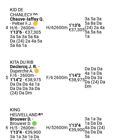
KID DE
CHANLECY
3a 5a 3a
Chauve-laffay Q.
5a 8a Da
-
Peltier F.J.
1'13"6
4
H/6
2600m
(24) 2a 4a
H/6 - 2600m
-
€37,305
5a 5a 6a
1'13"6
- €37,305
1a
3a 5a 3a 5a 8a
Da (24) 2a 4a 5a
5a 6a 1a
KITA DU RIB
Declercq J. R.
-
Da Da Da
Duperche A.
4a 1a Da
F/6 - 2600m
-
1'14"2
5
F/6
2600m
Da Da 3a
1'14"2
- €38,975
€38,975
Da (24) Da
Da Da Da 4a 1a
Dm
Da Da Da 3a Da
(24) Da Dm
KING
HEUVELLAND
3a 1a 3a
Brouwer D.
-
1a Da Da
Brouwer D.
1'13"4
6
H/5
2600m
4a Da (24)
H/5 - 2600m
-
€39,900
0a Da Da
1'13"4
- €39,900
5a
3a 1a 3a 1a Da