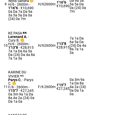
Da 9a 3a
Wyss Sandra
1'16"6
9
H/6
2600m
5a 5a Da
H/6 - 2600m
-
€10,690
0a (24) 0a
1'16"6
- €10,690
7m
0a Da 7a Da 9a
3a 5a 5a Da 0a
(24) 0a 7m
KE PASA
Lerenard A.
-
7a 1a Da
Cury B.
6a 5a Da
1'13"8
H/6 - 2600m
-
10
H/6
2600m
(24) Da 4a
€28,915
1'13"8
- €28,915
8a 7a 1a
7a 1a Da 6a 5a
3a
Da (24) Da 4a 8a
7a 1a 3a
KARINE DU
VIVIER
0a 3m 9a
Parys C.
-
Parys
1a Da 8a
C.
1'15"7
11
F/6
2600m
4a 2a (24)
F/6 - 2600m
-
€27,245
0a Da 1a
1'15"7
- €27,245
0a
0a 3m 9a 1a Da
8a 4a 2a (24) 0a
Da 1a 0a