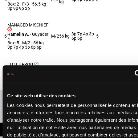
kg
Box: 2 -
F/3 -
56.5 kg
3p 9p 9p 3p
MANAGED MISCHIEF
3p 7p 4p 3p
Hamelin A.
-
Guyader
6
M/2
56 kg
5
6p 6p
F.
Box: 5 -
M/2 -
56 kg
3p 7p 4p 3p 6p 6p
LITTLE FROG
Remoue Pie.
-
54.5
7
F/2
6p 5p 9p
3
Chaignon Jv.
kg
Box: 3 -
F/2 -
54.5 kg
6p 5p 9p
Ce site web utilise des cookies.
Refresh odds
Les cookies nous permettent de personnaliser le contenu et 
Presence of favorite horses
annonces, d'offrir des fonctionnalités relatives aux médias s
d'analyser notre trafic. Nous partageons également des info
sur l'utilisation de notre site avec nos partenaires de médias
LATEST NEWS
de publicité et d'analyse, qui peuvent combiner celles-ci ave