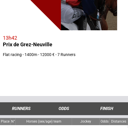
13h42
Prix de Grez-Neuville
Flat racing - 1400m - 12000 € - 7 Runners
RUNNERS
ODDS
FINISH
Place
N°
Horses (sex/age) team
Jockey
Odds
Distances