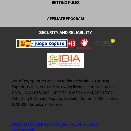
BETTING RULES
AFFILIATE PROGRAM
SECURITY AND RELIABILITY
Zeturf.es, operates in Spain under Zebetting & Gaming
España, S.A.U., with the following licenses granted by the
DGOJ: GA/2018/030 ; ADC/2019/030 y AHM/2019/002.
Zebetting & Gaming España, Avenida Diagonal 458, planta
8, 08006 Barcelona. España
Juego responsable
:
No caigas
/
FEJAR
/
Juego
Responsable