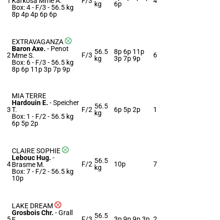
1
Karkosa Mme A.
F/3
4
kg
6p
Box: 4 -
F/3 -
56.5 kg
8p 4p 4p 6p 6p
EXTRAVAGANZA
Baron Axe.
-
Penot
56.5
8p 6p 11p
2
F/3
6
Mme S.
kg
3p 7p 9p
Box: 6 -
F/3 -
56.5 kg
8p 6p 11p 3p 7p 9p
MIA TERRE
Hardouin E.
-
Speicher
56.5
3
T.
F/2
6p 5p 2p
1
kg
Box: 1 -
F/2 -
56.5 kg
6p 5p 2p
CLAIRE SOPHIE
Lebouc Hug.
-
56.5
4
F/2
10p
7
Brasme M.
kg
Box: 7 -
F/2 -
56.5 kg
10p
LAKE DREAM
Grosbois Chr.
-
Grall
56.5
5
F/3
3p 9p 9p 3p
2
E.