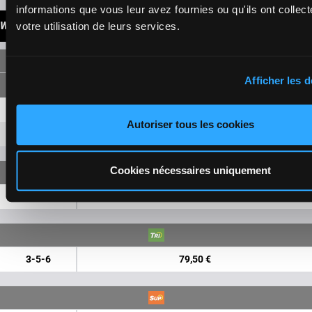
informations que vous leur avez fournies ou qu'ils ont collect
WINNINGS
votre utilisation de leurs services.
SINGLE
Afficher les d
3
5,60 €
3,10 €
Autoriser tous les cookies
5
3,80 €
2,60 €
Cookies nécessaires uniquement
3-5
30,00 €
3-5-6
79,50 €