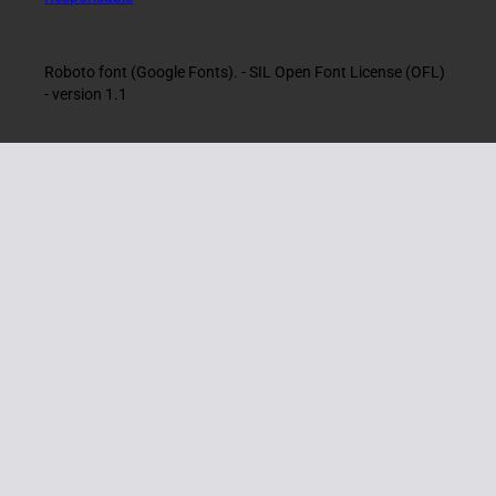
Roboto font (Google Fonts). - SIL Open Font License (OFL)
- version 1.1