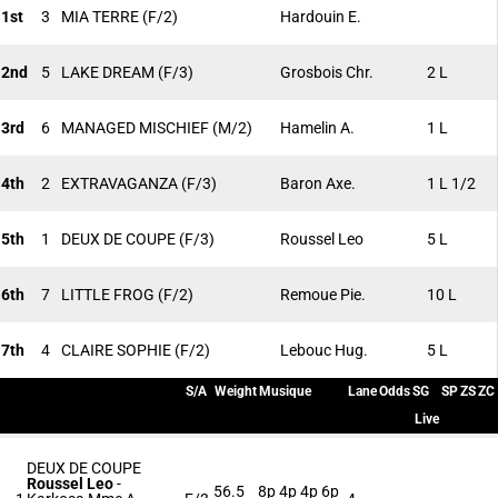
1st
3
MIA TERRE
(F/2)
Hardouin E.
2nd
5
LAKE DREAM
(F/3)
Grosbois Chr.
2 L
3rd
6
MANAGED MISCHIEF
(M/2)
Hamelin A.
1 L
4th
2
EXTRAVAGANZA
(F/3)
Baron Axe.
1 L 1/2
5th
1
DEUX DE COUPE
(F/3)
Roussel Leo
5 L
6th
7
LITTLE FROG
(F/2)
Remoue Pie.
10 L
7th
4
CLAIRE SOPHIE
(F/2)
Lebouc Hug.
5 L
S/A
Weight
Musique
Lane
Odds
SG
SP
ZS
ZC
Live
DEUX DE COUPE
Roussel Leo
-
56.5
8p 4p 4p 6p