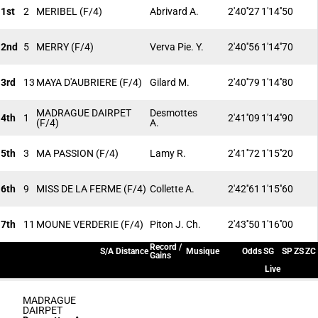
1st
2
MERIBEL
(F/4)
Abrivard A.
2'40''27
1'14''50
2nd
5
MERRY
(F/4)
Verva Pie. Y.
2'40''56
1'14''70
3rd
13
MAYA D'AUBRIERE
(F/4)
Gilard M.
2'40''79
1'14''80
MADRAGUE DAIRPET
Desmottes
4th
1
2'41''09
1'14''90
(F/4)
A.
5th
3
MA PASSION
(F/4)
Lamy R.
2'41''72
1'15''20
6th
9
MISS DE LA FERME
(F/4)
Collette A.
2'42''61
1'15''60
7th
11
MOUNE VERDERIE
(F/4)
Piton J. Ch.
2'43''50
1'16''00
Record /
S/A
Distance
Musique
Odds
SG
SP
ZS
ZC
Gains
Live
MADRAGUE
DAIRPET