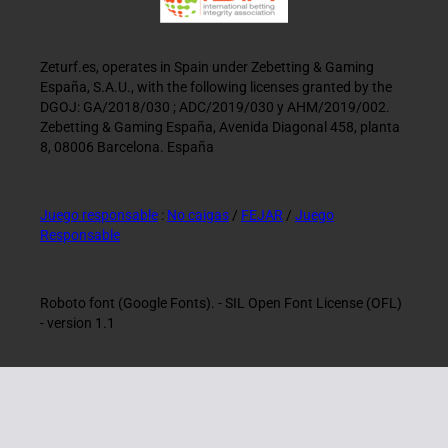
Zeturf.es, operates in Spain under Zebetting & Gaming
España, S.A.U., with the following licenses granted by the
DGOJ: GA/2018/030 ; ADC/2019/030 y AHM/2019/002.
Zebetting & Gaming España, Avenida Diagonal 458, planta
8, 08006 Barcelona. España
Juego responsable
:
No caigas
/
FEJAR
/
Juego
Responsable
Roboto font (Google Fonts). - SIL Open Font License (OFL)
- version 1.1