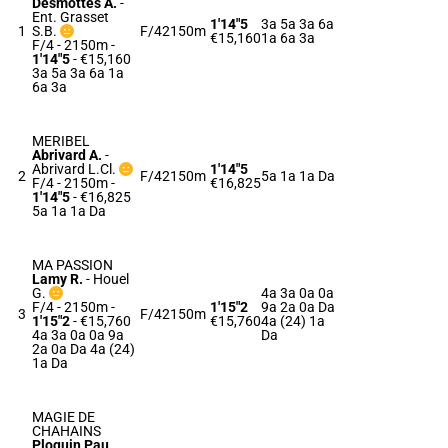
Desmottes A.
-
Ent. Grasset
1'14"5
3a 5a 3a 6a
1
S.B.
F/4
2150m
€15,160
1a 6a 3a
F/4 - 2150m
-
1'14"5
- €15,160
3a 5a 3a 6a 1a
6a 3a
MERIBEL
Abrivard A.
-
Abrivard L.Cl.
1'14"5
2
F/4
2150m
5a 1a 1a Da
F/4 - 2150m
-
€16,825
1'14"5
- €16,825
5a 1a 1a Da
MA PASSION
Lamy R.
-
Houel
G.
4a 3a 0a 0a
F/4 - 2150m
-
1'15"2
9a 2a 0a Da
3
F/4
2150m
1'15"2
- €15,760
€15,760
4a (24) 1a
4a 3a 0a 0a 9a
Da
2a 0a Da 4a (24)
1a Da
MAGIE DE
CHAHAINS
Ploquin Pau.