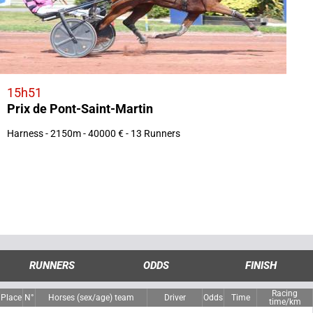
15h51
Prix de Pont-Saint-Martin
Harness - 2150m - 40000 € - 13 Runners
RUNNERS
ODDS
FINISH
Racing
Place
N°
Horses (sex/age) team
Driver
Odds
Time
time/km