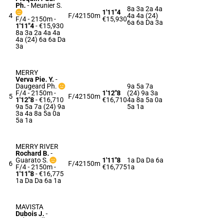
Ph.
-
Meunier S.
8a 3a 2a 4a
1'11"4
4
F/4
2150m
4a 4a (24)
F/4 - 2150m
-
€15,930
6a 6a Da 3a
1'11"4
- €15,930
8a 3a 2a 4a 4a
4a (24) 6a 6a Da
3a
MERRY
Verva Pie. Y.
-
Daugeard Ph.
9a 5a 7a
F/4 - 2150m
-
1'12"8
(24) 9a 3a
5
F/4
2150m
1'12"8
- €16,710
€16,710
4a 8a 5a 0a
9a 5a 7a (24) 9a
5a 1a
3a 4a 8a 5a 0a
5a 1a
MERRY RIVER
Rochard B.
-
Guarato S.
1'11"8
1a Da Da 6a
6
F/4
2150m
F/4 - 2150m
-
€16,775
1a
1'11"8
- €16,775
1a Da Da 6a 1a
MAVISTA
Dubois J.
-