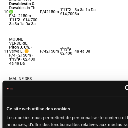
Duvaldestin C.
-
Duvaldestin Th.
1'11"2
3a 3a 1a Da
10
F/4
2150m
€14,700
3a
F/4 - 2150m
-
1'11"2
- €14,700
3a 3a 1a Da 3a
MOUNE
VERDERIE
Piton J. Ch.
-
1'13"9
11
Verva L.
F/4
2150m
4a 4a Da
€2,400
F/4 - 2150m
-
1'13"9
- €2,400
4a 4a Da
MALINE DES
ARRIS
Rebeche A.
-
Lebarque V.
1'13"7
Da 2a Da 1a
12
F/4
2150m
F/4 - 2150m
-
€14,200
4a Da
1'13"7
- €14,200
Da 2a Da 1a 4a
Da
Ce site web utilise des cookies.
Les cookies nous permettent de personnaliser le contenu et 
MAYA
annonces, d'offrir des fonctionnalités relatives aux médias s
D'AUBRIERE