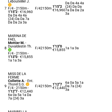
Lebouteiller J.
Da Da 4a 4a
1'15"2
(24) Da Da
7
F/4 - 2150m
-
F/4
2150m
€16,960
7a Da Da 2a
1'15"2
- €16,960
3a
Da Da 4a 4a
(24) Da Da 7a
Da Da 2a 3a
MARINA DE
FAEL
Mottier M.
-
Duvaldestin Th.
1'13"0
8
F/4
2150m
1a 1a 3a
€15,855
F/4 - 2150m
-
1'13"0
- €15,855
1a 1a 3a
MISS DE LA
FERME
Collette A.
-
Ent.
6a 0a 5a 1a
Thorel S.G.
1'12"7
9
F/4
2150m
Da 7a (24)
F/4 - 2150m
-
€12,440
3a
1'12"7
- €12,440
6a 0a 5a 1a Da
7a (24) 3a
MARIBELLA