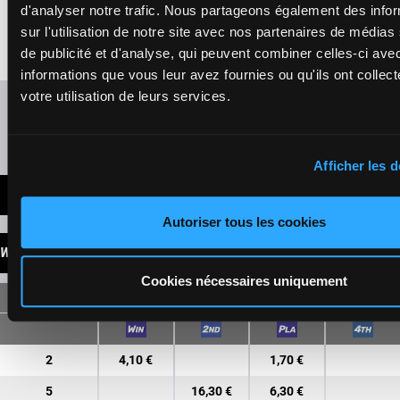
Gilard M.
-
d'analyser notre trafic. Nous partageons également des info
1'11"9
13
Gilard M.
F/4
2150m
2a 2a 2a 4a
€14,535
F/4 - 2150m
-
sur l'utilisation de notre site avec nos partenaires de médias
1'11"9
- €14,535
de publicité et d'analyse, qui peuvent combiner celles-ci ave
2a 2a 2a 4a
informations que vous leur avez fournies ou qu'ils ont collect
votre utilisation de leurs services.
Refresh odds
Presence of favorite horses
Afficher les d
LATEST NEWS
Autoriser tous les cookies
WINNINGS
Cookies nécessaires uniquement
SINGLE
2
4,10 €
1,70 €
5
16,30 €
6,30 €