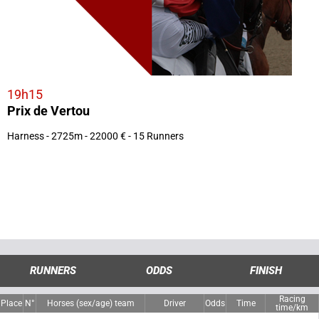
19h15
Prix de Vertou
Harness - 2725m - 22000 € - 15 Runners
RUNNERS
ODDS
FINISH
Racing
Place
N°
Horses (sex/age) team
Driver
Odds
Time
time/km