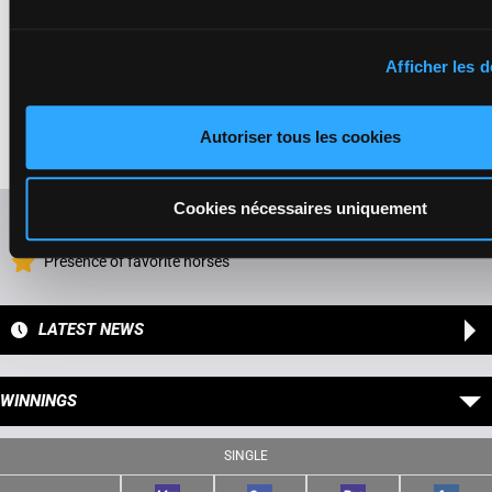
ILTON DU BRAY
Afficher les d
Frecelle Cl.
-
6a 0a 9a Dm
Mallet Ch.A.
1'12"5
3a 6a 0a Da
15
H/8
2750m
H/8 - 2750m
-
€98,700
2a 2a 1a
1'12"5
- €98,700
(24) 3a
6a 0a 9a Dm 3a
Autoriser tous les cookies
6a 0a Da 2a 2a
1a (24) 3a
Cookies nécessaires uniquement
Refresh odds
Presence of favorite horses
LATEST NEWS
WINNINGS
SINGLE