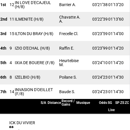
IN LOVE D'ECAJEUL
1st
12
Barrier A.
03'21''38
01'13''20
(H/8)
Chavatte A.
2nd
11
ILMENITE
(H/8)
03'22''39
01'13''60
A.
3rd
15
ILTON DU BRAY
(H/8)
Frecelle Cl.
03'23''59
01'14''00
4th
9
IZIO D'ECHAL
(H/8)
Raffin E.
03'23''99
01'14''20
Heurtebise
5th
4
IXIA DE BOUERE
(F/8)
03'24''10
01'14''20
M.
6th
8
IZELBIO
(H/8)
Poilane S.
03'24''23
01'14''30
INVASION D'OEILLET
7th
14
Baude S.
03'24''23
01'14''30
(F/8)
Record /
S/A
Distance
Musique
Odds
SG
SP
ZS
ZC
Gains
Live
ICK DU VIVIER