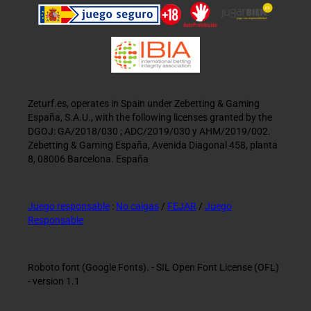
Zeturf.es, operates in Spain under Zebetting & Gaming
España, S.A.U., with the following licenses granted by the
DGOJ: GA/2018/030 ; ADC/2019/030 y AHM/2019/002.
Zebetting & Gaming España, Avenida Diagonal 458, planta
8, 08006 Barcelona. España
Juego responsable
:
No caigas
/
FEJAR
/
Juego
Responsable
Roboto font (Google Fonts). - SIL Open Font License (OFL)
- version 1.1