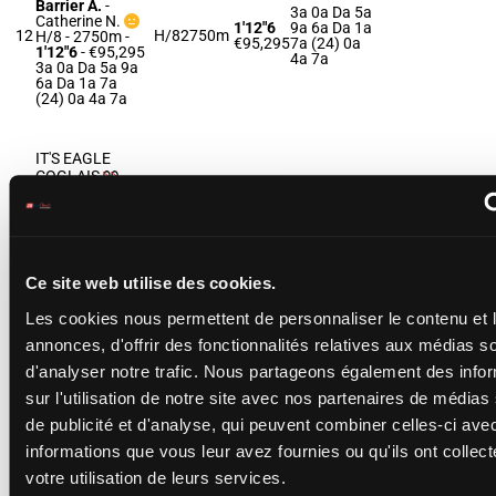
Barrier A.
-
3a 0a Da 5a
Catherine N.
1'12"6
9a 6a Da 1a
12
H/8
2750m
H/8 - 2750m
-
€95,295
7a (24) 0a
1'12"6
- €95,295
4a 7a
3a 0a Da 5a 9a
6a Da 1a 7a
(24) 0a 4a 7a
IT'S EAGLE
COGLAIS
Allard E.
-
Marie
0a 0a 0a 5a
B.
1'12"7
Da 7a 6a 2a
13
H/8
2750m
H/8 - 2750m
-
€96,200
0a (24) 2a
1'12"7
- €96,200
5a 5a
0a 0a 0a 5a Da
7a 6a 2a 0a (24)
Ce site web utilise des cookies.
2a 5a 5a
Les cookies nous permettent de personnaliser le contenu et 
annonces, d'offrir des fonctionnalités relatives aux médias s
INVASION
D'OEILLET
d'analyser notre trafic. Nous partageons également des info
Baude S.
-
1a 7a 8a 0a
Roulleau P.
sur l'utilisation de notre site avec nos partenaires de médias
1'12"0
6a 9a (24)
14
F/8
2750m
F/8 - 2750m
-
€98,015
Ta 8a 0a 5a
de publicité et d'analyse, qui peuvent combiner celles-ci ave
1'12"0
- €98,015
6a 2a
1a 7a 8a 0a 6a
informations que vous leur avez fournies ou qu'ils ont collect
9a (24) Ta 8a 0a
5a 6a 2a
votre utilisation de leurs services.