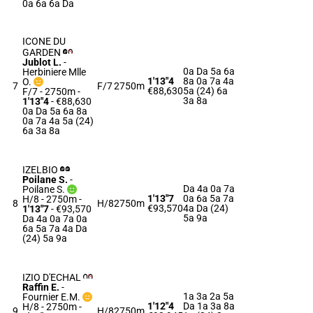
0a 6a 6a Da
ICONE DU
GARDEN
Jublot L.
-
0a Da 5a 6a
Herbiniere Mlle
1'13"4
8a 0a 7a 4a
O.
7
F/7
2750m
€88,630
5a (24) 6a
F/7 - 2750m
-
3a 8a
1'13"4
- €88,630
0a Da 5a 6a 8a
0a 7a 4a 5a (24)
6a 3a 8a
IZELBIO
Poilane S.
-
Da 4a 0a 7a
Poilane S.
1'13"7
0a 6a 5a 7a
H/8 - 2750m
-
8
H/8
2750m
€93,570
4a Da (24)
1'13"7
- €93,570
5a 9a
Da 4a 0a 7a 0a
6a 5a 7a 4a Da
(24) 5a 9a
IZIO D'ECHAL
Raffin E.
-
1a 3a 2a 5a
Fournier E.M.
1'12"4
Da 1a 3a 8a
H/8 - 2750m
-
9
H/8
2750m