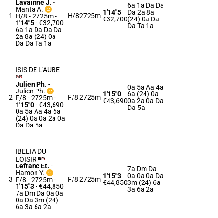
Lavainne J.
-
6a 1a Da Da
Manta A.
1'14"5
Da 2a 8a
1
H/8
2725m
H/8 - 2725m
-
€32,700
(24) 0a Da
1'14"5
- €32,700
Da Ta 1a
6a 1a Da Da Da
2a 8a (24) 0a
Da Da Ta 1a
ISIS DE L'AUBE
Julien Ph.
-
0a 5a Aa 4a
Julien Ph.
1'15"0
6a (24) 0a
2
F/8
2725m
F/8 - 2725m
-
€43,690
0a 2a 0a Da
1'15"0
- €43,690
Da 5a
0a 5a Aa 4a 6a
(24) 0a 0a 2a 0a
Da Da 5a
IBELIA DU
LOISIR
Lefranc Et.
-
7a Dm Da
Hamon Y.
1'15"3
0a 0a 0a Da
3
F/8
2725m
F/8 - 2725m
-
€44,850
3m (24) 6a
1'15"3
- €44,850
3a 6a 2a
7a Dm Da 0a 0a
0a Da 3m (24)
6a 3a 6a 2a