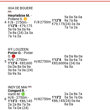
IXIA DE BOUERE
Heurtebise M.
-
5a 0a 5a 0a
Poilane S.
1'12"8
9a 7a 8a
4
F/8
2750m
F/8 - 2750m
-
€79,175
(24) 2a 3a
1'12"8
- €79,175
7a 1a 2a
5a 0a 5a 0a 9a
7a 8a (24) 2a 3a
7a 1a 2a
IFF LOUZEEN
Potier O.
-
Potier
O.
0a Da 8a 0a
H/8 - 2750m
-
1'12"4
9a 3a 6a 7a
5
H/8
2750m
1'12"4
- €83,600
€83,600
0a (24) 0a
0a Da 8a 0a 9a
9a 3a
3a 6a 7a 0a (24)
0a 9a 3a
INDY DE MAI
Congard R.
-
2a 2a 8a 7a
Varin M.
1'13"2
5a 5a 7a Da
H/8 - 2750m
-
6
H/8
2750m
€86,145
(24) 0a 6a
1'13"2
- €86,145
6a Da
2a 2a 8a 7a 5a
5a 7a Da (24)