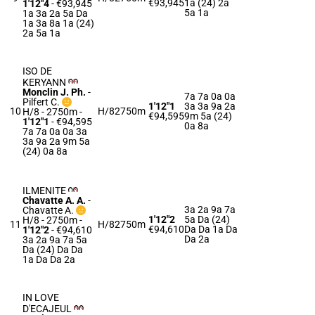
€93,945
1a (24) 2a
1'12"4
- €93,945
5a 1a
1a 3a 2a 5a Da
1a 3a 8a 1a (24)
2a 5a 1a
ISO DE
KERYANN
Monclin J. Ph.
-
7a 7a 0a 0a
Pilfert C.
1'12"1
3a 3a 9a 2a
10
H/8
2750m
H/8 - 2750m
-
€94,595
9m 5a (24)
1'12"1
- €94,595
0a 8a
7a 7a 0a 0a 3a
3a 9a 2a 9m 5a
(24) 0a 8a
ILMENITE
Chavatte A. A.
-
3a 2a 9a 7a
Chavatte A.
1'12"2
5a Da (24)
H/8 - 2750m
-
11
H/8
2750m
€94,610
Da Da 1a Da
1'12"2
- €94,610
Da 2a
3a 2a 9a 7a 5a
Da (24) Da Da
1a Da Da 2a
IN LOVE
D'ECAJEUL