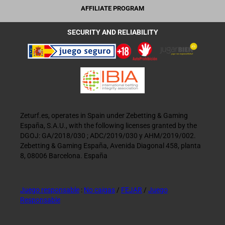
AFFILIATE PROGRAM
SECURITY AND RELIABILITY
Zeturf.es, operates in Spain under Zebetting & Gaming
España, S.A.U., with the following licenses granted by the
DGOJ: GA/2018/030 ; ADC/2019/030 y AHM/2019/002.
Zebetting & Gaming España, Avenida Diagonal 458, planta
8, 08006 Barcelona. España
Juego responsable
:
No caigas
/
FEJAR
/
Juego
Responsable