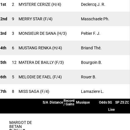
1st
2
MYSTERE CERIZE
(H/4)
Declercq J. R.
2nd
9
MERRY STAR
(F/4)
Masschaele Ph.
3rd
3
MONSIEUR DE SANA
(H/3)
Peltier F. J.
4th
6
MUSTANG RENKA
(H/4)
Briand Thé.
5th
12
MATERA DE BAILLY
(F/3)
Bourgoin B.
6th
5
MELODIE DE FAEL
(F/4)
Rouer B.
7th
8
MISS SAGA
(F/4)
Lamaziere L.
Record
S/A
Distance
Musique
Odds
SG
SP
ZS
ZC
/ Gains
Live
MARGOT DE
BETAN