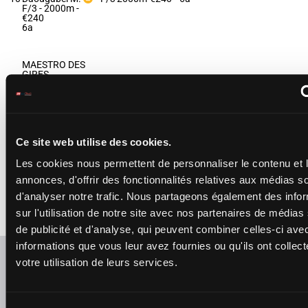
F/3 - 2000m
-
€240
6a
MAESTRO DES
GIRES
Filograsso J.
-
1'15"8
11
Filograsso J.
H/4
2000m
9a 5m
€725
H/4 - 2000m
-
1'15"8
- €725
9a 5m
Ce site web utilise des cookies.
MATERA DE
Les cookies nous permettent de personnaliser le contenu et 
BAILLY
Bourgoin B.
-
annonces, d'offrir des fonctionnalités relatives aux médias s
1'19"3
12
Bourgoin B.
F/3
2000m
4a
€1,080
d'analyser notre trafic. Nous partageons également des info
F/3 - 2000m
-
1'19"3
- €1,080
sur l'utilisation de notre site avec nos partenaires de médias
4a
de publicité et d'analyse, qui peuvent combiner celles-ci ave
informations que vous leur avez fournies ou qu'ils ont collect
Refresh odds
votre utilisation de leurs services.
Presence of favorite horses