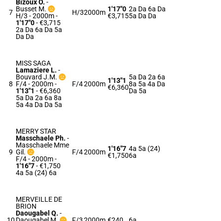
Bizoux O.
-
Busset M.
1'17"0
2a Da 6a Da
7
H/3
2000m
H/3 - 2000m
-
€3,715
5a Da Da
1'17"0
- €3,715
2a Da 6a Da 5a
Da Da
MISS SAGA
Lamaziere L.
-
Bouvard J.M.
5a Da 2a 6a
1'13"1
8
F/4 - 2000m
-
F/4
2000m
8a 5a 4a Da
€6,360
1'13"1
- €6,360
Da 5a
5a Da 2a 6a 8a
5a 4a Da Da 5a
MERRY STAR
Masschaele Ph.
-
Masschaele Mme
1'16"7
4a 5a (24)
9
Gil.
F/4
2000m
€1,750
6a
F/4 - 2000m
-
1'16"7
- €1,750
4a 5a (24) 6a
MERVEILLE DE
BRION
Daougabel Q.
-
10
Daougabel M.
F/3
2000m
€240
6a