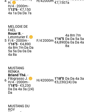
4
H/4
2000m
H.
€7,150
7a
H/4 - 2000m
-
1'13"6
- €7,150
4a 1a Da Da 7a
MELODIE DE
FAEL
Rouer B.
-
4a 8m 7m
Letonturier F.
1'16"5
Da Da 5a 5a
5
F/4 - 2000m
-
F/4
2000m
€4,890
Da 0a Da 4a
1'16"5
- €4,890
8a
4a 8m 7m Da Da
5a 5a Da 0a Da
4a 8a
MUSTANG
RENKA
Briand Thé.
-
Filograsso J.
1'18"0
Da Da 4a 3a
6
H/4
2000m
H/4 - 2000m
-
€3,230
(24) Da
1'18"0
- €3,230
Da Da 4a 3a (24)
Da
MUSTANG DU
ROY