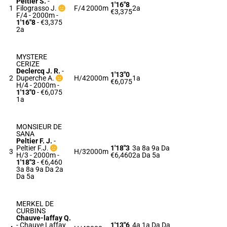
Peltier S.
-
1'16"8
1
Filograsso J.
F/4
2000m
2a
€3,375
F/4 - 2000m
-
1'16"8
- €3,375
2a
MYSTERE
CERIZE
Declercq J. R.
-
1'13"0
2
Duperche A.
H/4
2000m
1a
€6,075
H/4 - 2000m
-
1'13"0
- €6,075
1a
MONSIEUR DE
SANA
Peltier F. J.
-
Peltier F.J.
1'18"3
3a 8a 9a Da
3
H/3
2000m
H/3 - 2000m
-
€6,460
2a Da 5a
1'18"3
- €6,460
3a 8a 9a Da 2a
Da 5a
MERKEL DE
CURBINS
Chauve-laffay Q.
-
Chauve Laffay
1'13"6
4a 1a Da Da