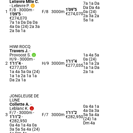
Lelievre Mlle C.
7a 1a Da
-
Lelievre P.
Da Da 4a
1'09"5
F/8 - 3000m
-
1
F/8
3000m
0a (24)
€274,070
1'09"5
-
2a 3a 2a
€274,070
5a 1a
7a 1a Da Da Da
4a 0a (24) 2a 3a
2a 5a 1a
HIWI ROCQ
Travers J.
-
Provoost S.
1a 4a 5a
H/9 - 3000m
-
0a (24)
1'11"4
2
1'11"4
-
H/9
3000m
1a 1a 2a
€277,035
€277,035
1a 1a Da
1a 4a 5a 0a (24)
2a 1a
1a 1a 2a 1a 1a
Da 2a 1a
JONGLEUSE DE
LUNE
Collette A.
-
0a 4a 1a
Leblanc K.
4a 0a 3a
F/7 - 3000m
-
1'11"2
3
F/7
3000m
5a 5a 4a
1'11"2
-
€282,950
(24) 1a
€282,950
Dm 4a
0a 4a 1a 4a 0a
3a 5a 5a 4a (24)