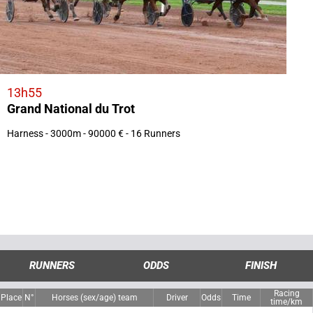
13h55
Grand National du Trot
Harness - 3000m - 90000 € - 16 Runners
RUNNERS
ODDS
FINISH
Racing
Place
N°
Horses (sex/age) team
Driver
Odds
Time
time/km