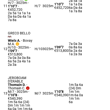
2a 5a 1a
H/7 - 3025m
-
1'10"7
1a 1a Da
11
H/7
3025m
1'10"7
-
€452,720
6a Da 4a
€452,720
1a 7a 8a
2a 5a 1a 1a 1a
Da 6a Da 4a 1a
7a 8a
GRECO BELLO
Wiels A.
-
Bovay
7a 0a 3a
M.A.
1'09"7
0a 8a 6a
H/10 - 3025m
-
12
H/10
3025m
€513,800
5a 2a 4a
1'09"7
-
1a 2a 3a
€513,800
7a 0a 3a 0a 8a
6a 5a 2a 4a 1a
2a 3a
JEROBOAM
D'ERABLE
Thomain D.
-
1m 5a 6a
Thomain C.
(24) Dm
M/7 - 3025m
-
1'10"8
1m 1m
13
M/7
3025m
1'10"8
-
€540,390
1m 6a 0a
€540,390
1m 1m
1m 5a 6a (24)
6a
Dm 1m 1m 1m
6a 0a 1m 1m 6a