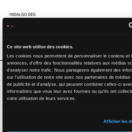
HIDALGO DES
NOES
Abrivard M.
-
Da 1a 6a
Provoost S.
1'10"3
0a 5a 9a
H/9 - 3025m
-
14
H/9
3025m
€555,360
5a Da 4a
1'10"3
-
0a 4a 9a
€555,360
Da 1a 6a 0a 5a
Ce site web utilise des cookies.
9a 5a Da 4a 0a
4a 9a
Les cookies nous permettent de personnaliser le contenu et 
annonces, d'offrir des fonctionnalités relatives aux médias s
IBIKI DE
d'analyser notre trafic. Nous partageons également des info
HOUELLE
Tijou P.
-
sur l'utilisation de notre site avec nos partenaires de médias
5a 7a 2a
Leblanc K.
1a 0a 2a
de publicité et d'analyse, qui peuvent combiner celles-ci ave
M/8 - 3050m
-
1'09"8
15
M/8
3050m
2a (24)
1'09"8
-
€657,110
informations que vous leur avez fournies ou qu'ils ont collect
4a 8a 0a
€657,110
5a 9a
5a 7a 2a 1a 0a
votre utilisation de leurs services.
2a 2a (24) 4a 8a
0a 5a 9a
Afficher les d
KANA DE
BEYLEV
Bigeon W.
-