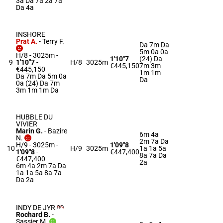
3a Da 7a 2a 7a
Da 4a
INSHORE
Prat A.
-
Terry F.
Da 7m Da
5m 0a 0a
H/8 - 3025m
-
1'10"7
(24) Da
9
1'10"7
-
H/8
3025m
€445,150
7m 3m
€445,150
1m 1m
Da 7m Da 5m 0a
Da
0a (24) Da 7m
3m 1m 1m Da
HUBBLE DU
VIVIER
Marin G.
-
Bazire
6m 4a
N.
2m 7a Da
H/9 - 3025m
-
1'09"8
10
H/9
3025m
1a 1a 5a
1'09"8
-
€447,400
8a 7a Da
€447,400
2a
6m 4a 2m 7a Da
1a 1a 5a 8a 7a
Da 2a
INDY DE JYR
Rochard B.
-
Sassier M.