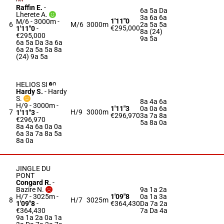
Raffin E.
-
6a 5a Da
Lherete A.
3a 6a 6a
1'11"0
M/6 - 3000m
-
6
M/6
3000m
2a 5a 5a
€295,000
1'11"0
-
8a (24)
€295,000
9a 5a
6a 5a Da 3a 6a
6a 2a 5a 5a 8a
(24) 9a 5a
HELIOS SI
Hardy S.
-
Hardy
S.
8a 4a 6a
H/9 - 3000m
-
1'11"3
0a 0a 6a
7
H/9
3000m
1'11"3
-
€296,970
3a 7a 8a
€296,970
5a 8a 0a
8a 4a 6a 0a 0a
6a 3a 7a 8a 5a
8a 0a
JINGLE DU
PONT
Congard R.
-
Bazire N.
9a 1a 2a
H/7 - 3025m
-
1'09"8
0a 1a 3a
8
H/7
3025m
1'09"8
-
€364,430
Da 7a 2a
€364,430
7a Da 4a
9a 1a 2a 0a 1a