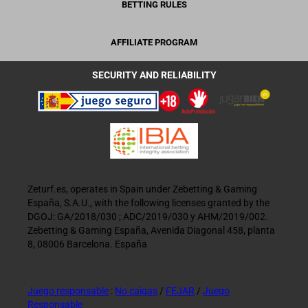
BETTING RULES
AFFILIATE PROGRAM
SECURITY AND RELIABILITY
Zeturf.es, operates in Spain under Zebetting & Gaming
España, S.A.U., with the following licenses granted by the
DGOJ: GA/2018/030 ; ADC/2019/030 y AHM/2019/002.
Zebetting & Gaming España, Avenida Diagonal 458, planta
8, 08006 Barcelona. España
Juego responsable
:
No caigas
/
FEJAR
/
Juego
Responsable