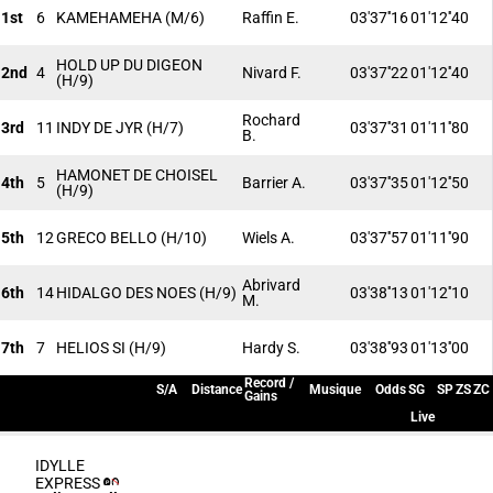
1st
6
KAMEHAMEHA
(M/6)
Raffin E.
03'37''16
01'12''40
HOLD UP DU DIGEON
2nd
4
Nivard F.
03'37''22
01'12''40
(H/9)
Rochard
3rd
11
INDY DE JYR
(H/7)
03'37''31
01'11''80
B.
HAMONET DE CHOISEL
4th
5
Barrier A.
03'37''35
01'12''50
(H/9)
5th
12
GRECO BELLO
(H/10)
Wiels A.
03'37''57
01'11''90
Abrivard
6th
14
HIDALGO DES NOES
(H/9)
03'38''13
01'12''10
M.
7th
7
HELIOS SI
(H/9)
Hardy S.
03'38''93
01'13''00
Record /
S/A
Distance
Musique
Odds
SG
SP
ZS
ZC
Gains
Live
IDYLLE
EXPRESS