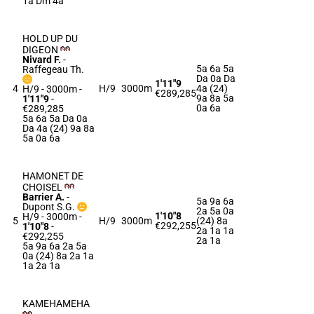
1a Dm 4a
HOLD UP DU
DIGEON
Nivard F.
-
5a 6a 5a
Raffegeau Th.
Da 0a Da
1'11"9
4
H/9
3000m
4a (24)
H/9 - 3000m
-
€289,285
9a 8a 5a
1'11"9
-
0a 6a
€289,285
5a 6a 5a Da 0a
Da 4a (24) 9a 8a
5a 0a 6a
HAMONET DE
CHOISEL
Barrier A.
-
5a 9a 6a
Dupont S.G.
2a 5a 0a
1'10"8
H/9 - 3000m
-
5
H/9
3000m
(24) 8a
€292,255
1'10"8
-
2a 1a 1a
€292,255
2a 1a
5a 9a 6a 2a 5a
0a (24) 8a 2a 1a
1a 2a 1a
KAMEHAMEHA