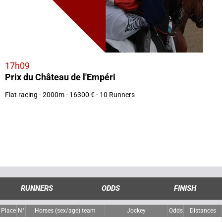
17h09
Prix du Château de l'Empéri
Flat racing - 2000m - 16300 € - 10 Runners
RUNNERS
ODDS
FINISH
Place
N°
Horses (sex/age) team
Jockey
Odds
Distances