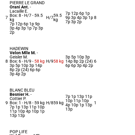
PIERRE LE GRAND
Orani Ant.
-
Lacaille E.
7p 12p 6p 1p
Box: 8 -
H/7 -
59.5
59.5
7
H/7
9p 3p 4p 3p 1p
8
kg
kg
7p 3p 2p
7p 12p 6p 1p 9p
3p 4p 3p 1p 7p 3p
2p
HADEWIN
Velon Mlle M.
-
Geisler M.
3p 5p 10p 3p
8
Box: 6 -
H/9 -
58 kg
H/9
58 kg
14p 8p 2p (24)
6
3p 5p 10p 3p 14p
6p 6p 3p 4p 2p
8p 2p (24) 6p 6p
3p 4p 2p
BLANC BLEU
Besnier H.
-
7p 1p 13p 11p
Cottier P.
10p 11p 10p
9
Box: 1 -
H/8 -
59 kg
H/8
59 kg
1
4p 10p 1p 13p
7p 1p 13p 11p 10p
13p
11p 10p 4p 10p 1p
13p 13p
POP LIFE