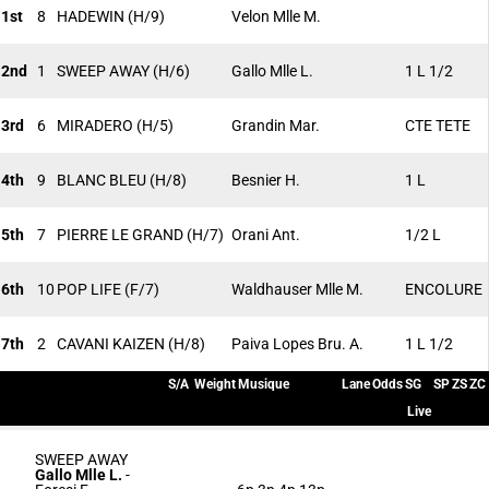
1st
8
HADEWIN
(H/9)
Velon Mlle M.
2nd
1
SWEEP AWAY
(H/6)
Gallo Mlle L.
1 L 1/2
3rd
6
MIRADERO
(H/5)
Grandin Mar.
CTE TETE
4th
9
BLANC BLEU
(H/8)
Besnier H.
1 L
5th
7
PIERRE LE GRAND
(H/7)
Orani Ant.
1/2 L
6th
10
POP LIFE
(F/7)
Waldhauser Mlle M.
ENCOLURE
7th
2
CAVANI KAIZEN
(H/8)
Paiva Lopes Bru. A.
1 L 1/2
S/A
Weight
Musique
Lane
Odds
SG
SP
ZS
ZC
Live
SWEEP AWAY
Gallo Mlle L.
-