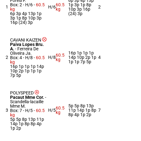
Foresi F.
6p 3p 4p 13p
Box: 2 -
H/6 -
60.5
60.5
1p 3p 1p 8p
1
H/6
2
kg
kg
10p 3p 16p
6p 3p 4p 13p 1p
(24) 3p
3p 1p 8p 10p 3p
16p (24) 3p
CAVANI KAIZEN
Paiva Lopes Bru.
A.
-
Ferreira De
16p 1p 1p 1p
Oliveira Ja.
60.5
2
H/8
14p 10p 2p 1p
4
Box: 4 -
H/8 -
60.5
kg
1p 1p 7p 5p
kg
16p 1p 1p 1p 14p
10p 2p 1p 1p 1p
7p 5p
POLYSPEED
Pacaut Mme Cor.
-
Scandella-lacaille
5p 5p 8p 13p
Mme M.
60.5
3
H/5
11p 14p 1p 8p
7
Box: 7 -
H/5 -
60.5
kg
8p 4p 1p 2p
kg
5p 5p 8p 13p 11p
14p 1p 8p 8p 4p
1p 2p