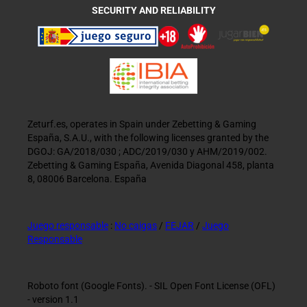
SECURITY AND RELIABILITY
Zeturf.es, operates in Spain under Zebetting & Gaming
España, S.A.U., with the following licenses granted by the
DGOJ: GA/2018/030 ; ADC/2019/030 y AHM/2019/002.
Zebetting & Gaming España, Avenida Diagonal 458, planta
8, 08006 Barcelona. España
Juego responsable
:
No caigas
/
FEJAR
/
Juego
Responsable
Roboto font (Google Fonts). - SIL Open Font License (OFL)
- version 1.1