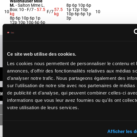
Waldhauser Mlle
M.
-
Salton Mme L.
8p 6p 10p 6p
Box: 10 -
F/7 -
57.5
57.5
1p 12p 10p
10
F/7
10
kg
kg
10p 6p 6p 1p
8p 6p 10p 6p 1p
3p
12p 10p 10p 6p 6p
1p 3p
Refresh odds
Ce site web utilise des cookies.
Presence of favorite horses
Les cookies nous permettent de personnaliser le contenu et 
annonces, d'offrir des fonctionnalités relatives aux médias s
LATEST NEWS
d'analyser notre trafic. Nous partageons également des info
sur l'utilisation de notre site avec nos partenaires de médias
de publicité et d'analyse, qui peuvent combiner celles-ci ave
WINNINGS
informations que vous leur avez fournies ou qu'ils ont collect
votre utilisation de leurs services.
SINGLE
8
4,40 €
1,60 €
Afficher les d