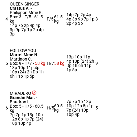
QUEEN SINGER
Crastus A.
-
Philippon Mme R.
14p 7p 2p 4p
Box: 3 -
F/5 -
61.5
61.5
4
F/5
4p 3p 9p 7p 1p
3
kg
kg
2p 4p 3p
14p 7p 2p 4p 4p
3p 9p 7p 1p 2p 4p
3p
FOLLOW YOU
Martel Mme N.
-
13p 10p 11p
Martinon C.
4p 10p (24) 2h
5
Box: 9 -
H/7 -
58 kg
H/7
58 kg
9
Dp 1h 6h 11p
13p 10p 11p 4p
1p 5p
10p (24) 2h Dp 1h
6h 11p 1p 5p
MIRADERO
Grandin Mar.
-
7p 7p 1p 13p
Baudron L.
60.5
10p 12p 8p 1p
Box: 5 -
H/5 -
60.5
6
H/5
5
kg
7p (24) 10p
kg
10p 4p
7p 7p 1p 13p 10p
12p 8p 1p 7p (24)
10p 10p 4p