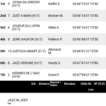
JOYAU DU GRESSY
1st
3
Raffin E.
03'46''13
01'15''40
(H/7)
2nd
7
JUST A MAN
(H/7)
Mottier M.
03'46''14
01'15''40
JOUEUR DU LUPIN
3rd
6
Wiels A.
03'46''16
01'15''40
(H/7)
4th
9
JERK HAUFOR
(H/7)
Pellerot P.
03'46''48
01'15''50
Abrivard
5th
13
JUSTICIA SMART
(F/7)
03'46''91
01'15''00
M.
6th
8
JAZZ VERONE
(H/7)
Hardy S.
03'47''47
01'15''80
HERMES DE L'ISAC
7th
2
Guine F.
03'47''59
01'15''90
(H/9)
Record /
S/A
Distance
Musique
Odds
SG
SP
ZS
ZC
Gains
Live
JAZZ IN JEEP