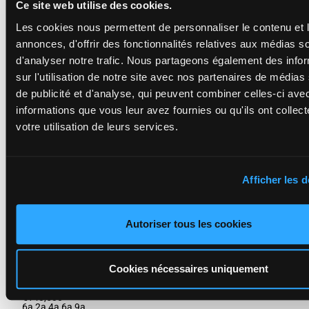
Ce site web utilise des cookies.
Abrivard M.
-
1a 1a Dm
Dubreil J.
1'11"4
4a Da 4a
Les cookies nous permettent de personnaliser le contenu et 
F/7 - 3025m
-
13
F/7
3025m
€141,180
Da Da 5a
1'11"4
-
annonces, d'offrir des fonctionnalités relatives aux médias s
Da Da 6a
€141,180
1a 1a Dm 4a
d'analyser notre trafic. Nous partageons également des info
Da 4a Da Da
5a Da Da 6a
sur l'utilisation de notre site avec nos partenaires de médias
de publicité et d'analyse, qui peuvent combiner celles-ci ave
informations que vous leur avez fournies ou qu'ils ont collect
HIRIUS DE
GUEZ
votre utilisation de leurs services.
Beudard E.
-
6m 2m 8a
Beudard E.
1'12"0
9a 9a 9a
H/9 - 3025m
-
14
H/9
3025m
€145,257
0a 0a 6a
1'12"0
-
6a 5a 8a
€145,257
Afficher les d
6m 2m 8a 9a
9a 9a 0a 0a 6a
6a 5a 8a
Autoriser tous les cookies
GAROU
LIONNAIS
Guillon C.
-
6a 2a 4a
Alexandre D.
Cookies nécessaires uniquement
1'13"2
6a 9a Da
H/10 - 3025m
-
15
H/10
3025m
€148,530
3a 8a 0a
1'13"2
-
0a 9a 6a
€148,530
6a 2a 4a 6a 9a