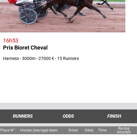
16h53
Prix Bioret Cheval
Harness - 3000m - 27000 € - 15 Runners
RUNNERS
ODDS
FINISH
Racing
Place
N°
Horses (sex/age) team
Driver
Odds
Time
time/km