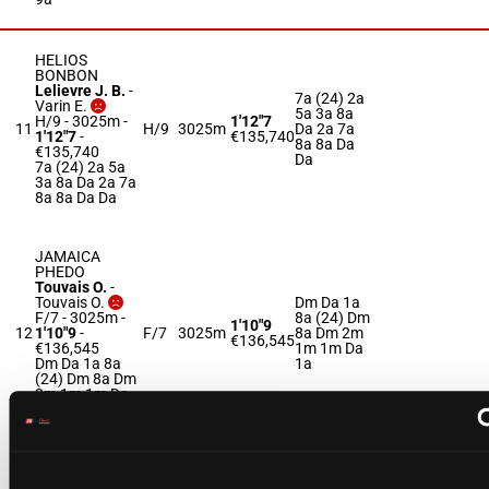
HELIOS
BONBON
Lelievre J. B.
-
7a (24) 2a
Varin E.
5a 3a 8a
H/9 - 3025m
-
1'12"7
11
H/9
3025m
Da 2a 7a
1'12"7
-
€135,740
8a 8a Da
€135,740
Da
7a (24) 2a 5a
3a 8a Da 2a 7a
8a 8a Da Da
JAMAICA
PHEDO
Touvais O.
-
Touvais O.
Dm Da 1a
F/7 - 3025m
-
8a (24) Dm
1'10"9
12
1'10"9
-
F/7
3025m
8a Dm 2m
€136,545
€136,545
1m 1m Da
Dm Da 1a 8a
1a
(24) Dm 8a Dm
2m 1m 1m Da
1a
JUSTICIA
SMART