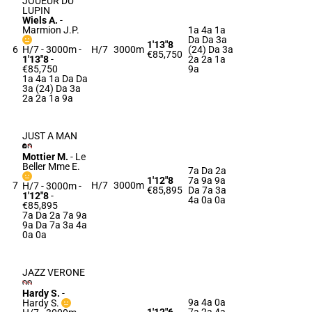
JOUEUR DU
LUPIN
Wiels A.
-
Marmion J.P.
1a 4a 1a
Da Da 3a
1'13"8
6
H/7 - 3000m
-
H/7
3000m
(24) Da 3a
€85,750
1'13"8
-
2a 2a 1a
€85,750
9a
1a 4a 1a Da Da
3a (24) Da 3a
2a 2a 1a 9a
JUST A MAN
Mottier M.
-
Le
Beller Mme E.
7a Da 2a
1'12"8
7a 9a 9a
7
H/7
3000m
H/7 - 3000m
-
€85,895
Da 7a 3a
1'12"8
-
4a 0a 0a
€85,895
7a Da 2a 7a 9a
9a Da 7a 3a 4a
0a 0a
JAZZ VERONE
Hardy S.
-
9a 4a 0a
Hardy S.