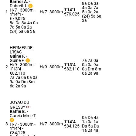
Barrier A.
-
8a Da 3a
Dubreil J.
4a 0a 7a
1'14"1
H/7 - 3000m
-
1
H/7
3000m
5a 0a 2a
€79,025
1'14"1
-
(24) 5a 6a
€79,025
3a
8a Da 3a 4a 0a
7a 5a 0a 2a
(24) 5a 6a 3a
HERMES DE
L'ISAC
Guine F.
-
Guine F.
7a 7a 0a
H/9 - 3000m
-
1'13"4
0a 0a 9a
2
H/9
3000m
1'13"4
-
€82,110
0a Dm 8m
€82,110
6a 2a 9a
7a 7a 0a 0a 0a
9a 0a Dm 8m
6a 2a 9a
JOYAU DU
GRESSY
Raffin E.
-
Garcia Mme T.
0a Da 4a
1'14"4
1a 0a 1a
3
H/7
3000m
H/7 - 3000m
-
€84,125
Da 5a Da
1'14"4
-
1a 2a 4a
€84,125