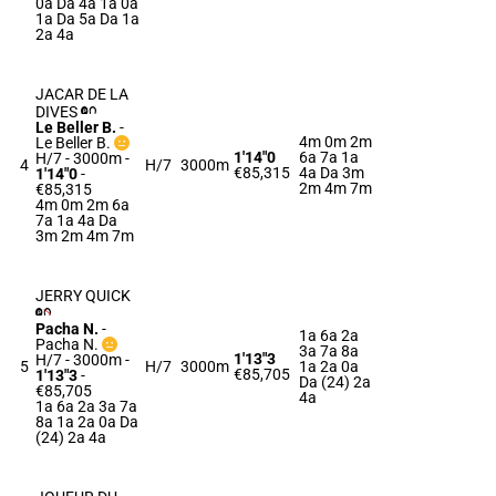
0a Da 4a 1a 0a
1a Da 5a Da 1a
2a 4a
JACAR DE LA
DIVES
Le Beller B.
-
4m 0m 2m
Le Beller B.
1'14"0
6a 7a 1a
H/7 - 3000m
-
4
H/7
3000m
€85,315
4a Da 3m
1'14"0
-
2m 4m 7m
€85,315
4m 0m 2m 6a
7a 1a 4a Da
3m 2m 4m 7m
JERRY QUICK
Pacha N.
-
1a 6a 2a
Pacha N.
3a 7a 8a
1'13"3
H/7 - 3000m
-
5
H/7
3000m
1a 2a 0a
€85,705
1'13"3
-
Da (24) 2a
€85,705
4a
1a 6a 2a 3a 7a
8a 1a 2a 0a Da
(24) 2a 4a