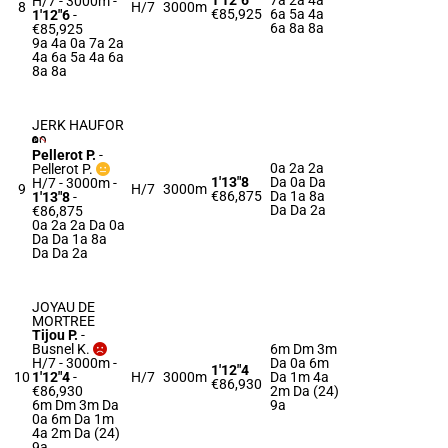
1'12"6
7a 2a 4a
H/7 - 3000m
-
8
H/7
3000m
€85,925
6a 5a 4a
1'12"6
-
6a 8a 8a
€85,925
9a 4a 0a 7a 2a
4a 6a 5a 4a 6a
8a 8a
JERK HAUFOR
Pellerot P.
-
0a 2a 2a
Pellerot P.
1'13"8
Da 0a Da
H/7 - 3000m
-
9
H/7
3000m
€86,875
Da 1a 8a
1'13"8
-
Da Da 2a
€86,875
0a 2a 2a Da 0a
Da Da 1a 8a
Da Da 2a
JOYAU DE
MORTREE
Tijou P.
-
Busnel K.
6m Dm 3m
H/7 - 3000m
-
Da 0a 6m
1'12"4
10
1'12"4
-
H/7
3000m
Da 1m 4a
€86,930
€86,930
2m Da (24)
6m Dm 3m Da
9a
0a 6m Da 1m
4a 2m Da (24)
9a