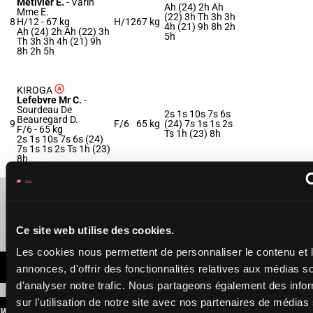
Metivier E.
-
Varin
Ah (24) 2h Ah
Mme E.
(22) 3h Th 3h 3h
8
H/12 -
67 kg
H/12
67 kg
4h (21) 9h 8h 2h
Ah (24) 2h Ah (22) 3h
5h
Th 3h 3h 4h (21) 9h
8h 2h 5h
KIROGA
Lefebvre Mr C.
-
Sourdeau De
2s 1s 10s 7s 6s
Beauregard D.
9
F/6
65 kg
(24) 7s 1s 1s 2s
F/6 -
65 kg
Ts 1h (23) 8h
2s 1s 10s 7s 6s (24)
7s 1s 1s 2s Ts 1h (23)
8h
Refresh odds
Presence of favorite horses
Ce site web utilise des cookies.
Les cookies nous permettent de personnaliser le contenu et 
LATEST NEWS
annonces, d'offrir des fonctionnalités relatives aux médias s
d'analyser notre trafic. Nous partageons également des info
sur l'utilisation de notre site avec nos partenaires de médias
WINNINGS