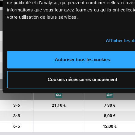
de publicité et d'analyse, qui peuvent combiner celles-ci ave
informations que vous leur avez fournies ou qu'ils ont collect
SINGLE
votre utilisation de leurs services.
3
2,40 €
1,20 €
Afficher les d
6
13,50 €
3,80 €
5
2,60 €
Autoriser tous les cookies
7
14,60 €
Cookies nécessaires uniquement
FORECAST
3-6
21,10 €
7,30 €
3-5
5,00 €
6-5
12,00 €