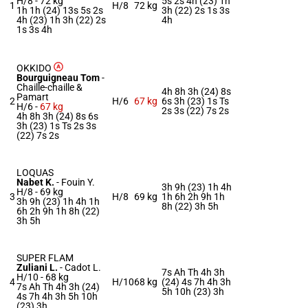
H/8 -
72 kg
5s 2s 4h (23) 1h
1
H/8
72 kg
1h 1h (24) 13s 5s 2s
3h (22) 2s 1s 3s
4h (23) 1h 3h (22) 2s
4h
1s 3s 4h
OKKIDO
Bourguigneau Tom
-
Chaille-chaille &
4h 8h 3h (24) 8s
Pamart
2
H/6
67 kg
6s 3h (23) 1s Ts
H/6 -
67 kg
2s 3s (22) 7s 2s
4h 8h 3h (24) 8s 6s
3h (23) 1s Ts 2s 3s
(22) 7s 2s
LOQUAS
Nabet K.
-
Fouin Y.
3h 9h (23) 1h 4h
H/8 -
69 kg
3
H/8
69 kg
1h 6h 2h 9h 1h
3h 9h (23) 1h 4h 1h
8h (22) 3h 5h
6h 2h 9h 1h 8h (22)
3h 5h
SUPER FLAM
Zuliani L.
-
Cadot L.
7s Ah Th 4h 3h
H/10 -
68 kg
4
H/10
68 kg
(24) 4s 7h 4h 3h
7s Ah Th 4h 3h (24)
5h 10h (23) 3h
4s 7h 4h 3h 5h 10h
(23) 3h