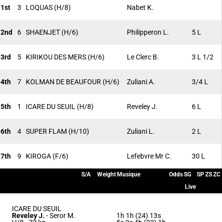
1st
3
LOQUAS
(H/8)
Nabet K.
2nd
6
SHAENJET
(H/6)
Philipperon L.
5 L
3rd
5
KIRIKOU DES MERS
(H/6)
Le Clerc B.
3 L 1/2
4th
7
KOLMAN DE BEAUFOUR
(H/6)
Zuliani A.
3/4 L
5th
1
ICARE DU SEUIL
(H/8)
Reveley J.
6 L
6th
4
SUPER FLAM
(H/10)
Zuliani L.
2 L
7th
9
KIROGA
(F/6)
Lefebvre Mr C.
30 L
S/A
Weight
Musique
Odds
SG
SP
ZS
ZC
Live
ICARE DU SEUIL
Reveley J.
-
Seror M.
1h 1h (24) 13s