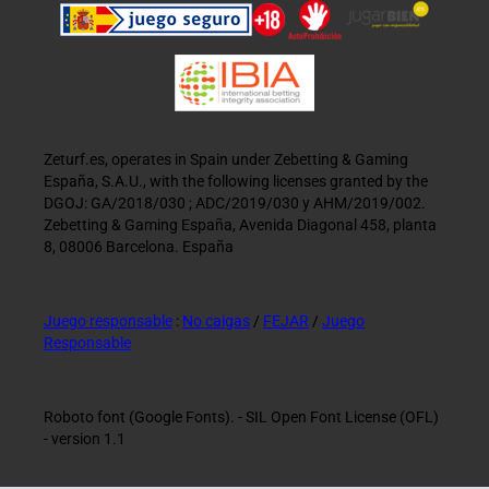
Zeturf.es, operates in Spain under Zebetting & Gaming
España, S.A.U., with the following licenses granted by the
DGOJ: GA/2018/030 ; ADC/2019/030 y AHM/2019/002.
Zebetting & Gaming España, Avenida Diagonal 458, planta
8, 08006 Barcelona. España
Juego responsable
:
No caigas
/
FEJAR
/
Juego
Responsable
Roboto font (Google Fonts). - SIL Open Font License (OFL)
- version 1.1