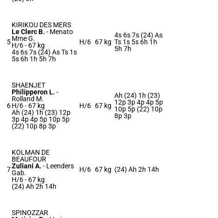
KIRIKOU DES MERS
Le Clerc B.
-
Menato
4s 6s 7s (24) As
Mme G.
5
H/6
67 kg
Ts 1s 5s 6h 1h
H/6 -
67 kg
5h 7h
4s 6s 7s (24) As Ts 1s
5s 6h 1h 5h 7h
SHAENJET
Philipperon L.
-
Ah (24) 1h (23)
Rolland M.
12p 3p 4p 4p 5p
6
H/6 -
67 kg
H/6
67 kg
10p 5p (22) 10p
Ah (24) 1h (23) 12p
8p 3p
3p 4p 4p 5p 10p 5p
(22) 10p 8p 3p
KOLMAN DE
BEAUFOUR
Zuliani A.
-
Leenders
7
H/6
67 kg
(24) Ah 2h 14h
Gab.
H/6 -
67 kg
(24) Ah 2h 14h
SPINOZZAR