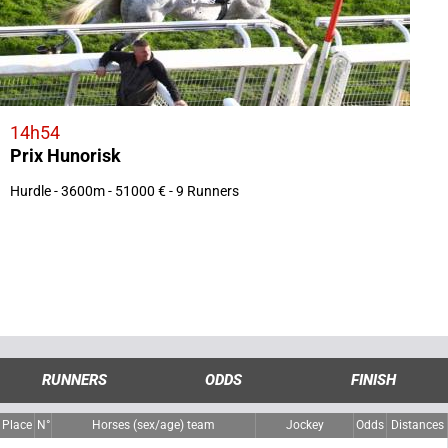
14h54
Prix Hunorisk
Hurdle - 3600m - 51000 € - 9 Runners
RUNNERS
ODDS
FINISH
Place
N°
Horses (sex/age) team
Jockey
Odds
Distances