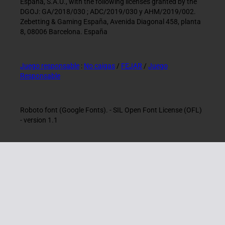
España, S.A.U., with the following licenses granted by the
DGOJ: GA/2018/030 ; ADC/2019/030 y AHM/2019/002.
Zebetting & Gaming España, Avenida Diagonal 458, planta
8, 08006 Barcelona. España
Juego responsable
:
No caigas
/
FEJAR
/
Juego
Responsable
Roboto font (Google Fonts). - SIL Open Font License (OFL)
- version 1.1