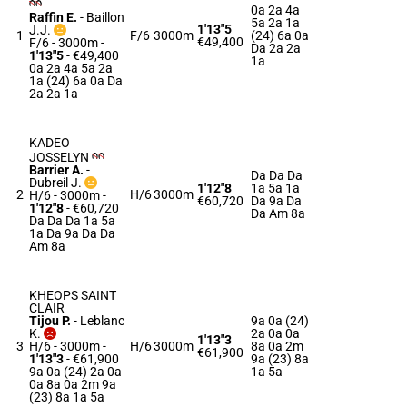
0a 2a 4a
Raffin E.
-
Baillon
5a 2a 1a
1'13"5
J.J.
1
F/6
3000m
(24) 6a 0a
€49,400
F/6 - 3000m
-
Da 2a 2a
1'13"5
- €49,400
1a
0a 2a 4a 5a 2a
1a (24) 6a 0a Da
2a 2a 1a
KADEO
JOSSELYN
Barrier A.
-
Da Da Da
Dubreil J.
1'12"8
1a 5a 1a
2
H/6
3000m
H/6 - 3000m
-
€60,720
Da 9a Da
1'12"8
- €60,720
Da Am 8a
Da Da Da 1a 5a
1a Da 9a Da Da
Am 8a
KHEOPS SAINT
CLAIR
Tijou P.
-
Leblanc
9a 0a (24)
K.
2a 0a 0a
1'13"3
3
H/6 - 3000m
-
H/6
3000m
8a 0a 2m
€61,900
1'13"3
- €61,900
9a (23) 8a
9a 0a (24) 2a 0a
1a 5a
0a 8a 0a 2m 9a
(23) 8a 1a 5a