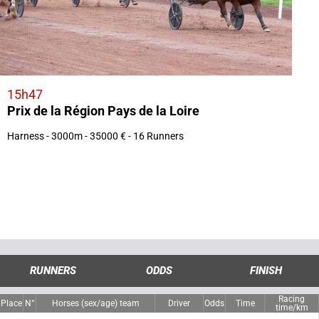
15h47
Prix de la Région Pays de la Loire
Harness - 3000m - 35000 € - 16 Runners
RUNNERS
ODDS
FINISH
Racing
Place
N°
Horses (sex/age) team
Driver
Odds
Time
time/km