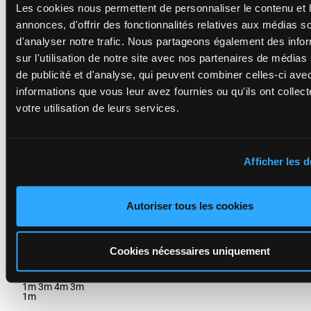
2a 3a 8a
Les cookies nous permettent de personnaliser le contenu et 
€249,960
1a 1a 6a 1a 4a
annonces, d'offrir des fonctionnalités relatives aux médias s
1a 5a 4a 3a 2a
3a 8a
d'analyser notre trafic. Nous partageons également des info
sur l'utilisation de notre site avec nos partenaires de médias
de publicité et d'analyse, qui peuvent combiner celles-ci ave
KALIF LANDIA
Beauchene Th.
-
informations que vous leur avez fournies ou qu'ils ont collect
Grimault A.P.
4m Dm
M/5 - 3050m
-
3m 9a 4m
votre utilisation de leurs services.
1'10"8
-
1'10"8
0a Da
15
M/5
3050m
€454,205
€454,205
(24) 1m
4m Dm 3m 9a
6a 4m 2m
4m 0a Da (24)
2m
1m 6a 4m 2m
Afficher les d
2m
KYRIELLE DES
Autoriser tous les cookies
VAUX
Bodin Ale.
-
7a 5m 6m
Mottier C.
(24) 7m
F/5 - 3050m
-
1'10"9
7m 3m
16
1'10"9
-
F/5
3050m
Cookies nécessaires uniquement
€531,450
5m 1m
€531,450
3m 4m
7a 5m 6m (24)
3m 1m
7m 7m 3m 5m
1m 3m 4m 3m
1m