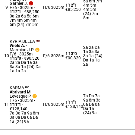
5a 6m 7m
Garnier J.
1'12"1
4m 5m
9
H/6
3025m
H/6 - 3025m
-
€85,250
4m 5m
1'12"1
- €85,250
(24) 7m
0a 2a 6a 5a 6m
5m
7m 4m 5m 4m
5m (24) 7m 5m
KYRIA BELLA
Wiels A.
-
2a 2a Da
Marmion J.P.
1a 3a 3a
1'13"0
F/6 - 3025m
-
10
F/6
3025m
3a 1a (24)
€90,320
1'13"0
- €90,320
Da 1a 1a
2a 2a Da 1a 3a
2a
3a 3a 1a (24) Da
1a 1a 2a
KARMA
Abrivard M.
-
7a Da 7a
Levesque P.
9a 8m 3a
H/6 - 3025m
-
1'11"1
11
H/6
3025m
0a Da 0a
1'11"1
-
€128,140
Da 1a
€128,140
(24) 9a
7a Da 7a 9a 8m
3a 0a Da 0a Da
1a (24) 9a