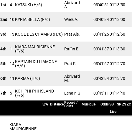
Abrivard
1st
4
KATSUKI
(H/6)
03'40''51
01'13''50
A.
2nd
10
KYRIA BELLA
(F/6)
Wiels A.
03'40''84
01'13''00
3rd
13
KOOL DES CHAMPS
(H/6)
Prat Ale.
03'41''25
01'12''50
KIARA MAURICIENNE
4th
1
Raffin E.
03'41''37
01'13''80
(F/6)
KAPTAIN DU LIAMONE
5th
14
Prat F.
03'41''67
01'12''70
(H/6)
Abrivard
6th
11
KARMA
(H/6)
03'42''84
01'13''70
M.
KOH PHI PHI ISLAND
7th
5
Lenain G.
03'43''11
01'14''40
(F/6)
Record /
S/A
Distance
Musique
Odds
SG
SP
ZS
ZC
Gains
Live
KIARA
MAURICIENNE