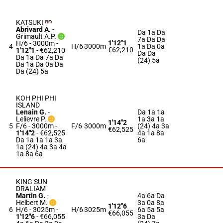
KATSUKI
Abrivard A.
-
Da 1a Da
Grimault A.P.
7a Da Da
1'12"1
H/6 - 3000m
-
4
H/6
3000m
1a Da 0a
€62,210
1'12"1
- €62,210
Da Da
Da 1a Da 7a Da
(24) 5a
Da 1a Da 0a Da
Da (24) 5a
KOH PHI PHI
ISLAND
Lenain G.
-
Da 1a 1a
Lelievre P.
1a 3a 1a
1'14"2
5
F/6 - 3000m
-
F/6
3000m
(24) 4a 3a
€62,525
1'14"2
- €62,525
4a 1a 8a
Da 1a 1a 1a 3a
6a
1a (24) 4a 3a 4a
1a 8a 6a
KING SUN
DRALIAM
Martin G.
-
4a 6a Da
Helbert M.
3a 0a 8a
1'12"6
6
H/6 - 3025m
-
H/6
3025m
6a 5a 5a
€66,055
1'12"6
- €66,055
3a Da