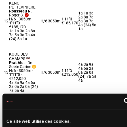
KENO
PETTEVINIERE
Rousseau N.
-
1a 1a 3a
Roger S.
2a 8a 7a
H/6 - 3050m
-
1'11"3
12
H/6
3050m
5a 3a 7a
1'11"3
-
€185,170
4a (24) 5a
€185,170
1a
1a 1a 3a 2a 8a
7a 5a 3a 7a 4a
(24) 5a 1a
KOOL DES
CHAMPS
Prat Ale.
-
De
4a 3a 9a
Soete Carine
4a 6a 2a
1'11"5
H/6 - 3050m
-
13
H/6
3050m
0a 2a 0a
€212,050
1'11"5
-
(24) 7a 5a
€212,050
4a
4a 3a 9a 4a 6a
2a 0a 2a 0a (24)
7a 5a 4a
KAPTAIN DU
LIAMONE
Prat F.
-
Prat F.
1a 1a 6a
Ce site web utilise des cookies.
1'10"9
1a 4a 1a
H/6 - 3050m
-
14
H/6
3050m
€249,960
5a 4a 3a
1'10"9
-