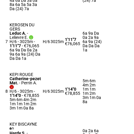
4a 6a Da 3a 0a
(24) 7a
8a 6a 5a 5a 3a
Da (24) 7a
KEROSEN DU
GERS
Leduc A.
-
6a 9a Da
Lelievre E.
0a 2a 9a
1'11"7
7
H/6 - 3025m
-
H/6
3025m
6a 9a (24)
€76,065
1'11"7
- €76,065
Da Da Da
6a 9a Da 0a 2a
1a
9a 6a 9a (24) Da
Da Da 1a
KEPI ROUGE
Catherine-pezet
5m 6m
Mat.
-
Perrin A.
4m 2m
1'14"0
1m 1m
8
H/6 - 3025m
-
H/6
3025m
€78,855
1m 2m
1'14"0
- €78,855
3m 1m 0a
5m 6m 4m 2m
8a
1m 1m 1m 2m
3m 1m 0a 8a
KEY BISCAYNE
0a 2a 6a
Hardy S.
-