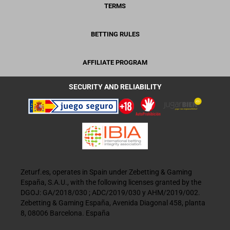
TERMS
BETTING RULES
AFFILIATE PROGRAM
SECURITY AND RELIABILITY
Zeturf.es, operates in Spain under Zebetting & Gaming
España, S.A.U., with the following licenses granted by the
DGOJ: GA/2018/030 ; ADC/2019/030 y AHM/2019/002.
Zebetting & Gaming España, Avenida Diagonal 458, planta
8, 08006 Barcelona. España