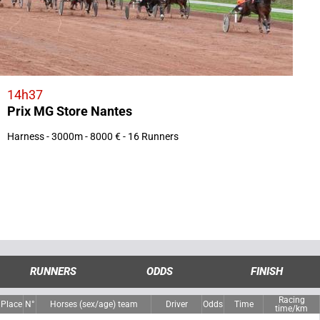
14h37
Prix MG Store Nantes
Harness - 3000m - 8000 € - 16 Runners
RUNNERS
ODDS
FINISH
Racing
Place
N°
Horses (sex/age) team
Driver
Odds
Time
time/km