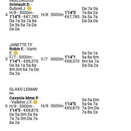
INGLORIOUS
Grimault D.
-
Dubreil J.
Da 7a 3a
H/8 - 3000m
-
1'14"5
7a 8a 2a
4
H/8
3000m
1'14"5
- €67,785
€67,785
3a 5a 7a
Da 7a 3a 7a 8a
Da 0a 0a
2a 3a 5a 7a Da
0a 0a
JANETTE TY
Robin F.
-
Varin
E.
0a 3a 1a
F/7 - 3000m
-
1'14"1
5a 8a 8m
5
F/7
3000m
1'14"1
- €68,370
€68,370
6m 6a 7a
0a 3a 1a 5a 8a
Da Da 2a
8m 6m 6a 7a Da
Da 2a
GLAXO LEMAN
Cavanie Mme P.
0a 5a Dm
-
Vallette J.F.
1'14"5
5a 9a 7a
6
H/9
3000m
H/9 - 3000m
-
€69,875
7a 3m Da
1'14"5
- €69,875
7a 8a 2a
0a 5a Dm 5a 9a
7a 7a 3m Da 7a
8a 2a