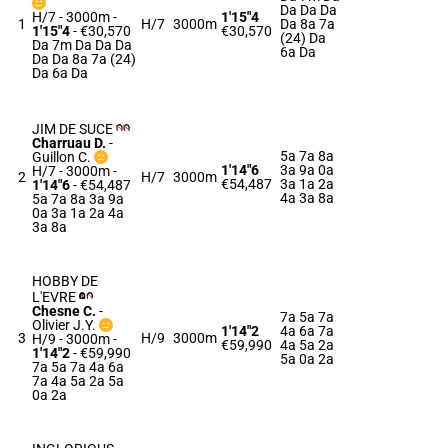
Da Da Da
H/7 - 3000m
-
1'15"4
1
H/7
3000m
Da 8a 7a
1'15"4
- €30,570
€30,570
(24) Da
Da 7m Da Da Da
6a Da
Da Da 8a 7a (24)
Da 6a Da
JIM DE SUCE
Charruau D.
-
5a 7a 8a
Guillon C.
1'14"6
3a 9a 0a
H/7 - 3000m
-
2
H/7
3000m
€54,487
3a 1a 2a
1'14"6
- €54,487
4a 3a 8a
5a 7a 8a 3a 9a
0a 3a 1a 2a 4a
3a 8a
HOBBY DE
L'EVRE
Chesne C.
-
7a 5a 7a
Olivier J.Y.
1'14"2
4a 6a 7a
3
H/9
3000m
H/9 - 3000m
-
€59,990
4a 5a 2a
1'14"2
- €59,990
5a 0a 2a
7a 5a 7a 4a 6a
7a 4a 5a 2a 5a
0a 2a