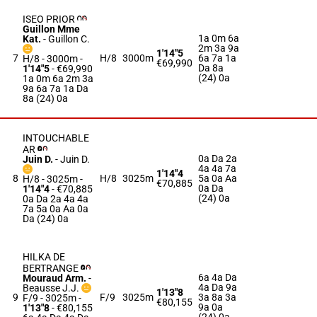
ISEO PRIOR
Guillon Mme
1a 0m 6a
Kat.
-
Guillon C.
2m 3a 9a
1'14"5
7
H/8
3000m
6a 7a 1a
H/8 - 3000m
-
€69,990
Da 8a
1'14"5
- €69,990
(24) 0a
1a 0m 6a 2m 3a
9a 6a 7a 1a Da
8a (24) 0a
INTOUCHABLE
AR
0a Da 2a
Juin D.
-
Juin D.
4a 4a 7a
1'14"4
8
H/8
3025m
5a 0a Aa
H/8 - 3025m
-
€70,885
0a Da
1'14"4
- €70,885
(24) 0a
0a Da 2a 4a 4a
7a 5a 0a Aa 0a
Da (24) 0a
HILKA DE
BERTRANGE
6a 4a Da
Mouraud Arm.
-
4a Da 9a
Beausse J.J.
1'13"8
9
F/9
3025m
3a 8a 3a
F/9 - 3025m
-
€80,155
9a 0a
1'13"8
- €80,155