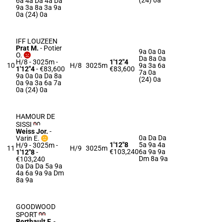
(24) 0a
6a 4a Da 4a Da
9a 3a 8a 3a 9a
0a (24) 0a
IFF LOUZEEN
Prat M.
-
Potier
9a 0a 0a
O.
Da 8a 0a
H/8 - 3025m
-
1'12"4
10
H/8
3025m
9a 3a 6a
1'12"4
- €83,600
€83,600
7a 0a
9a 0a 0a Da 8a
(24) 0a
0a 9a 3a 6a 7a
0a (24) 0a
HAMOUR DE
SISSI
Weiss Jor.
-
0a Da Da
Varin E.
1'12"8
5a 9a 4a
H/9 - 3025m
-
11
H/9
3025m
€103,240
6a 9a 9a
1'12"8
-
Dm 8a 9a
€103,240
0a Da Da 5a 9a
4a 6a 9a 9a Dm
8a 9a
GOODWOOD
SPORT
Berthault F.
-