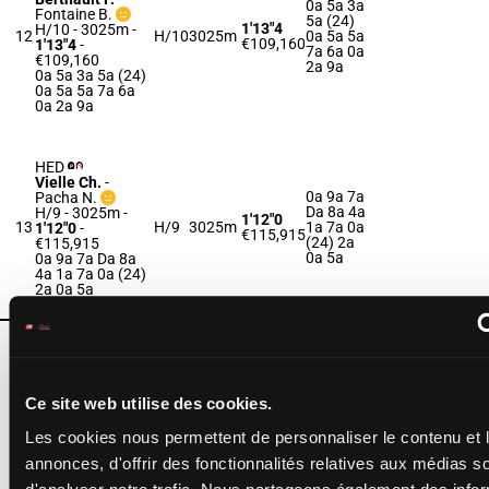
0a 5a 3a
Fontaine B.
5a (24)
1'13"4
H/10 - 3025m
-
12
H/10
3025m
0a 5a 5a
€109,160
1'13"4
-
7a 6a 0a
€109,160
2a 9a
0a 5a 3a 5a (24)
0a 5a 5a 7a 6a
0a 2a 9a
HED
Vielle Ch.
-
0a 9a 7a
Pacha N.
Da 8a 4a
H/9 - 3025m
-
1'12"0
13
H/9
3025m
1a 7a 0a
1'12"0
-
€115,915
(24) 2a
€115,915
0a 5a
0a 9a 7a Da 8a
4a 1a 7a 0a (24)
2a 0a 5a
ISIS DE SYVA
Renault J.
-
Marmion S.
2a 8a Da
F/8 - 3050m
-
Ce site web utilise des cookies.
1'11"1
8a 5a Da
14
1'11"1
-
F/8
3050m
€121,555
Da Da 5a
€121,555
1a 5a 7a
Les cookies nous permettent de personnaliser le contenu et 
2a 8a Da 8a 5a
Da Da Da 5a 1a
annonces, d'offrir des fonctionnalités relatives aux médias s
5a 7a