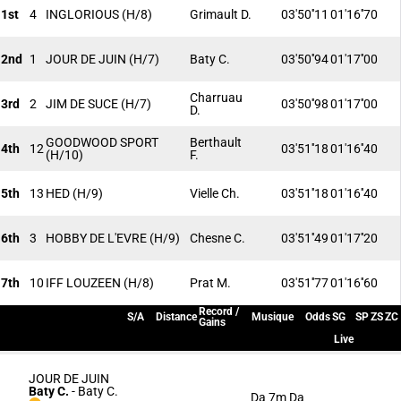
1st
4
INGLORIOUS
(H/8)
Grimault D.
03'50''11
01'16''70
2nd
1
JOUR DE JUIN
(H/7)
Baty C.
03'50''94
01'17''00
Charruau
3rd
2
JIM DE SUCE
(H/7)
03'50''98
01'17''00
D.
GOODWOOD SPORT
Berthault
4th
12
03'51''18
01'16''40
(H/10)
F.
5th
13
HED
(H/9)
Vielle Ch.
03'51''18
01'16''40
6th
3
HOBBY DE L'EVRE
(H/9)
Chesne C.
03'51''49
01'17''20
7th
10
IFF LOUZEEN
(H/8)
Prat M.
03'51''77
01'16''60
Record /
S/A
Distance
Musique
Odds
SG
SP
ZS
ZC
Gains
Live
JOUR DE JUIN
Baty C.
-
Baty C.
Da 7m Da