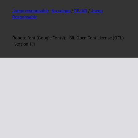
Juego responsable
:
No caigas
/
FEJAR
/
Juego
Responsable
Roboto font (Google Fonts). - SIL Open Font License (OFL)
- version 1.1