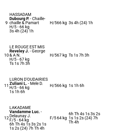
HASSADAM
Dubourg P.
-
Chaille-
9
chaille & Pamart
H/5
66 kg
3s 4h (24) 1h
H/5 -
66 kg
3s 4h (24) 1h
LE ROUGE EST MIS
Reveley J.
-
George
10
& A N.
H/5
67 kg
Ts 1s 7h 3h
H/5 -
67 kg
Ts 1s 7h 3h
LURON D'OUDAIRIES
Zuliani L.
-
Mele D.
11
H/5
66 kg
1s 1h 6h
H/5 -
66 kg
1s 1h 6h
LAKADAME
Vandamme Luc.
-
6h Th 4s 1s 3s 2s
Delaunay J.
12
F/5
64 kg
1s 1s 2s (24) 7h
F/5 -
64 kg
Th 4h
6h Th 4s 1s 3s 2s 1s
1s 2s (24) 7h Th 4h