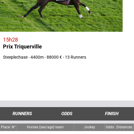
15h28
Prix Triquerville
Steeplechase - 4400m - 88000 € - 13 Runners
RUNNERS
ODDS
FINISH
Place
N°
Horses (sex/age) team
Jockey
Odds
Distances