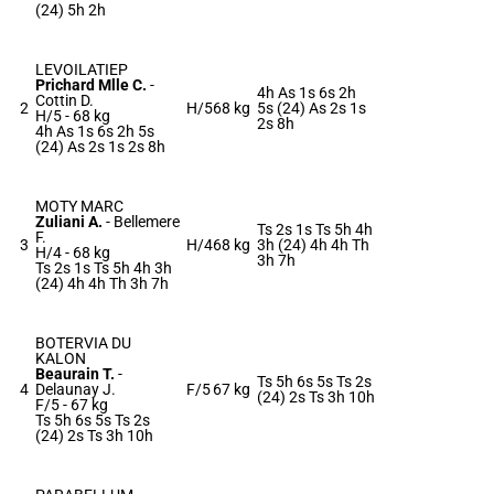
(24) 5h 2h
LEVOILATIEP
Prichard Mlle C.
-
4h As 1s 6s 2h
Cottin D.
2
H/5
68 kg
5s (24) As 2s 1s
H/5 -
68 kg
2s 8h
4h As 1s 6s 2h 5s
(24) As 2s 1s 2s 8h
MOTY MARC
Zuliani A.
-
Bellemere
Ts 2s 1s Ts 5h 4h
F.
3
H/4
68 kg
3h (24) 4h 4h Th
H/4 -
68 kg
3h 7h
Ts 2s 1s Ts 5h 4h 3h
(24) 4h 4h Th 3h 7h
BOTERVIA DU
KALON
Beaurain T.
-
Ts 5h 6s 5s Ts 2s
4
Delaunay J.
F/5
67 kg
(24) 2s Ts 3h 10h
F/5 -
67 kg
Ts 5h 6s 5s Ts 2s
(24) 2s Ts 3h 10h