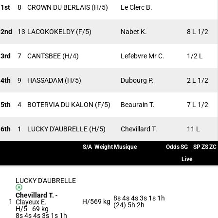
1st
8
CROWN DU BERLAIS
(H/5)
Le Clerc B.
2nd
13
LACOKOKELDY
(F/5)
Nabet K.
8 L 1/2
3rd
7
CANTSBEE
(H/4)
Lefebvre Mr C.
1/2 L
4th
9
HASSADAM
(H/5)
Dubourg P.
2 L 1/2
5th
4
BOTERVIA DU KALON
(F/5)
Beaurain T.
7 L 1/2
6th
1
LUCKY D'AUBRELLE
(H/5)
Chevillard T.
11 L
S/A
Weight
Musique
Odds
SG
SP
ZS
ZC
Live
LUCKY D'AUBRELLE
Chevillard T.
-
8s 4s 4s 3s 1s 1h
1
H/5
69 kg
Clayeux E.
(24) 5h 2h
H/5 -
69 kg
8s 4s 4s 3s 1s 1h