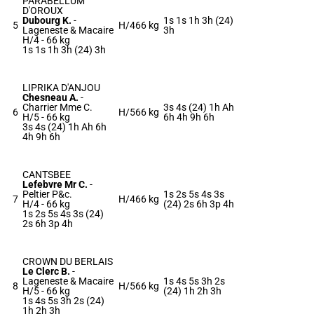
PARABELLUM
D'OROUX
Dubourg K.
-
1s 1s 1h 3h (24)
5
H/4
66 kg
Lageneste & Macaire
3h
H/4 -
66 kg
1s 1s 1h 3h (24) 3h
LIPRIKA D'ANJOU
Chesneau A.
-
Charrier Mme C.
3s 4s (24) 1h Ah
6
H/5
66 kg
H/5 -
66 kg
6h 4h 9h 6h
3s 4s (24) 1h Ah 6h
4h 9h 6h
CANTSBEE
Lefebvre Mr C.
-
Peltier P&c.
1s 2s 5s 4s 3s
7
H/4
66 kg
H/4 -
66 kg
(24) 2s 6h 3p 4h
1s 2s 5s 4s 3s (24)
2s 6h 3p 4h
CROWN DU BERLAIS
Le Clerc B.
-
Lageneste & Macaire
1s 4s 5s 3h 2s
8
H/5
66 kg
H/5 -
66 kg
(24) 1h 2h 3h
1s 4s 5s 3h 2s (24)
1h 2h 3h