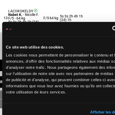
LACOKOKELDY
Nabet K.
-
Nicolle F.
5s 3s 2h 4h 1h
13
F/5
64 kg
F/5 -
64 kg
(24) 1h
5s 3s 2h 4h 1h (24)
1h
Refresh odds
Ce site web utilise des cookies.
Presence of favorite horses
Les cookies nous permettent de personnaliser le contenu et 
annonces, d'offrir des fonctionnalités relatives aux médias s
LATEST NEWS
d'analyser notre trafic. Nous partageons également des info
sur l'utilisation de notre site avec nos partenaires de médias
de publicité et d'analyse, qui peuvent combiner celles-ci ave
WINNINGS
informations que vous leur avez fournies ou qu'ils ont collect
votre utilisation de leurs services.
SINGLE
Afficher les d
8
9,00 €
2,70 €