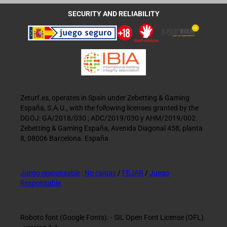
SECURITY AND RELIABILITY
Zeturf.es, operates in Spain under Zebetting & Gaming
España, S.A.U., with the following licenses granted by the
DGOJ: GA/2018/030 ; ADC/2019/030 y AHM/2019/002.
Zebetting & Gaming España, Avenida Diagonal 458, planta
8, 08006 Barcelona. España
Juego responsable
:
No caigas
/
FEJAR
/
Juego
Responsable
Roboto font (Google Fonts). - SIL Open Font License (OFL)